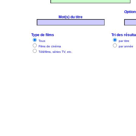
Option
Mot(s) du titre
Type de films
Tri des résult
Tous
par titre
Films de cinéma
par année
Téléfilms, séries TV, etc.