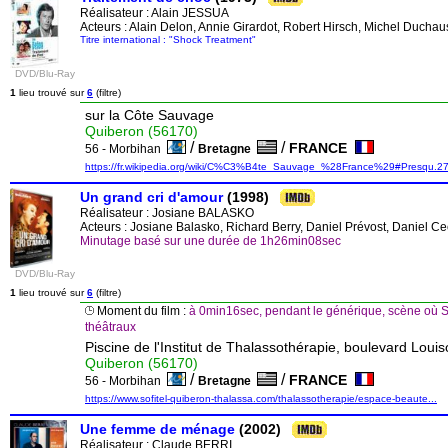
Réalisateur :
Alain JESSUA
Acteurs : Alain Delon, Annie Girardot, Robert Hirsch, Michel Ducha
Titre international : "Shock Treatment"
DVD/Blu-Ray
1
lieu trouvé sur
6
(filtre)
sur la Côte Sauvage
Quiberon (56170)
/
/
FRANCE
56 - Morbihan
Bretagne
https://fr.wikipedia.org/wiki/C%C3%B4te_Sauvage_%28France%29#Presqu.27.
Un grand cri d'amour
(1998)
Réalisateur :
Josiane BALASKO
Acteurs : Josiane Balasko, Richard Berry, Daniel Prévost, Daniel Ce
Minutage basé sur une durée de 1h26min08sec
DVD/Blu-Ray
1
lieu trouvé sur
6
(filtre)
Moment du film :
à 0min16sec, pendant le générique, scène où Sy
théâtraux
Piscine de l'Institut de Thalassothérapie, boulevard Loui
Quiberon (56170)
/
/
FRANCE
56 - Morbihan
Bretagne
https://www.sofitel-quiberon-thalassa.com/thalassotherapie/espace-beaute...
Une femme de ménage
(2002)
Réalisateur :
Claude BERRI