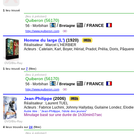
1
lieu trouvé
(lieu à préciser)
Quiberon (56170)
/
/
FRANCE
56 - Morbihan
Bretagne
http://www.quiberon.com
Homme du large (L')
(1920)
Réalisateur :
Marcel L'HERBIER
Acteurs : Catelain, Karl, Boyer, Hériat, Pradot, Prélia, Doris, Pâquere
DVD/Blu-Ray
1
lieu trouvé sur
7
(filtre)
(lieu à préciser)
Quiberon (56170)
/
/
FRANCE
56 - Morbihan
Bretagne
http://www.quiberon.com
Jean-Philippe
(2006)
Réalisateur :
Laurent TUEL
Acteurs : Fabrice Luchini, Johnny Hallyday, Guilaine Londez, Elodie 
Autre titre : "Jean-Philippe, l'idole des jeunes"
Minutage basé sur une durée de 1h30min07sec
DVD/Blu-Ray
4
lieux trouvés sur
24
(filtre)
(lieu à préciser)