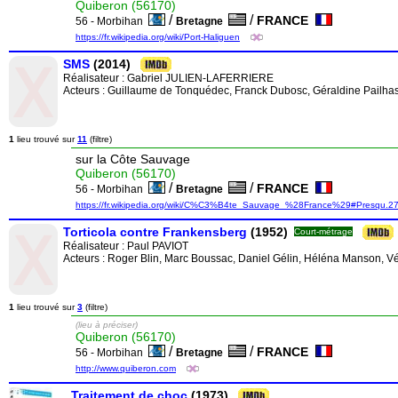
Quiberon (56170)
/
/
FRANCE
56 - Morbihan
Bretagne
https://fr.wikipedia.org/wiki/Port-Haliguen
SMS
(2014)
Réalisateur :
Gabriel JULIEN-LAFERRIERE
Acteurs : Guillaume de Tonquédec, Franck Dubosc, Géraldine Pailhas,
1
lieu trouvé sur
11
(filtre)
sur la Côte Sauvage
Quiberon (56170)
/
/
FRANCE
56 - Morbihan
Bretagne
https://fr.wikipedia.org/wiki/C%C3%B4te_Sauvage_%28France%29#Presqu.27.
Torticola contre Frankensberg
(1952)
Court-métrage
Réalisateur :
Paul PAVIOT
Acteurs : Roger Blin, Marc Boussac, Daniel Gélin, Héléna Manson, Vé
1
lieu trouvé sur
3
(filtre)
(lieu à préciser)
Quiberon (56170)
/
/
FRANCE
56 - Morbihan
Bretagne
http://www.quiberon.com
Traitement de choc
(1973)