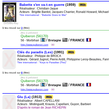
Babette s'en va-t-en guerre
(1959)
Réalisateur :
Christian-Jaque
Acteurs : Brigitte Bardot, Jacques Charrier, Ronald Howard, Mich
Titre international : "Babette Goes to War"
DVD/Blu-Ray
1
lieu trouvé sur
3
(filtre)
(lieu à préciser)
Quiberon (56170)
/
/
FRANCE
56 - Morbihan
Bretagne
http://www.quiberon.com
Clés du paradis (Les)
(1991)
Réalisateur :
Philippe de BROCA
Acteurs : Gérard Jugnot, Pierre Arditi, Philippine Leroy-Beaulieu, F
Titre international : "Keys to Paradise (The)"
1
lieu trouvé sur
8
(filtre)
(lieu à préciser)
Quiberon (56170)
/
/
FRANCE
56 - Morbihan
Bretagne
http://www.quiberon.com
Glu (La)
(1913)
Réalisateur :
Albert CAPELLANI
Acteurs : Mistinguett, Krauss, Capellani, Guyon, Barbieri
D'après le roman de Jean RICHEPIN