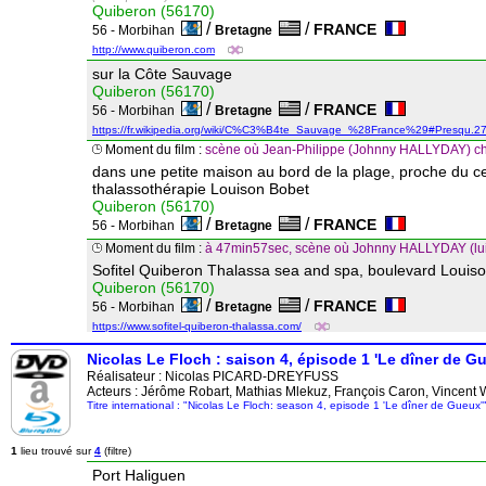
Quiberon (56170)
/
/
FRANCE
56 - Morbihan
Bretagne
http://www.quiberon.com
sur la Côte Sauvage
Quiberon (56170)
/
/
FRANCE
56 - Morbihan
Bretagne
https://fr.wikipedia.org/wiki/C%C3%B4te_Sauvage_%28France%29#Presqu.27.
Moment du film :
scène où Jean-Philippe (Johnny HALLYDAY) c
dans une petite maison au bord de la plage, proche du c
thalassothérapie Louison Bobet
Quiberon (56170)
/
/
FRANCE
56 - Morbihan
Bretagne
Moment du film :
à 47min57sec, scène où Johnny HALLYDAY (lui-
Sofitel Quiberon Thalassa sea and spa, boulevard Louis
Quiberon (56170)
/
/
FRANCE
56 - Morbihan
Bretagne
https://www.sofitel-quiberon-thalassa.com/
Nicolas Le Floch : saison 4, épisode 1 'Le dîner de G
Réalisateur :
Nicolas PICARD-DREYFUSS
Acteurs : Jérôme Robart, Mathias Mlekuz, François Caron, Vincent W
Titre international : "Nicolas Le Floch: season 4, episode 1 'Le dîner de Gueux'
1
lieu trouvé sur
4
(filtre)
Port Haliguen