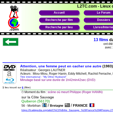
L2TC.com
-
Lieux 
Accueil
Le Forum
Recherche par film
Dossiers
Recherche par lieu
Livres/Interne
13 films
d
ont ét
avec 
Attention, une femme peut en cacher une autre
(1983)
Réalisateur :
Georges LAUTNER
Acteurs : Miou-Miou, Roger Hanin, Eddy Mitchell, Rachid Ferrache,
Titre international : "My Other Husband"
Minutage basé sur une durée de 1h42min42sec (DVD)
1
lieu trouvé sur
6
(filtre)
Moment du film :
scène où meurt Philippe (Roger HANIN)
sur la Côte Sauvage
Quiberon (56170)
/
/
FRANCE
56 - Morbihan
Bretagne
https://fr.wikipedia.org/wiki/C%C3%B4te_Sauvage_%28France%29#Presqu.27.