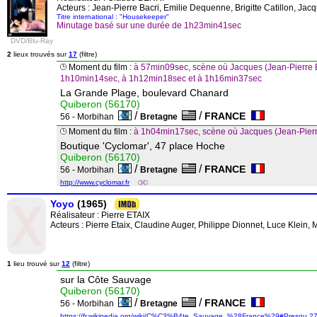
Acteurs : Jean-Pierre Bacri, Emilie Dequenne, Brigitte Catillon, Jac
Titre international : "Housekeeper"
Minutage basé sur une durée de 1h23min41sec
DVD/Blu-Ray
2
lieux trouvés sur
17
(filtre)
Moment du film :
à 57min09sec, scène où Jacques (Jean-Pierre 
1h10min14sec, à 1h12min18sec et à 1h16min37sec
La Grande Plage, boulevard Chanard
Quiberon (56170)
/
/
FRANCE
56 - Morbihan
Bretagne
Moment du film :
à 1h04min17sec, scène où Jacques (Jean-Pierr
Boutique 'Cyclomar', 47 place Hoche
Quiberon (56170)
/
/
FRANCE
56 - Morbihan
Bretagne
http://www.cyclomar.fr
Yoyo
(1965)
Réalisateur :
Pierre ETAIX
Acteurs : Pierre Etaix, Claudine Auger, Philippe Dionnet, Luce Klein, 
1
lieu trouvé sur
12
(filtre)
sur la Côte Sauvage
Quiberon (56170)
/
/
FRANCE
56 - Morbihan
Bretagne
https://fr.wikipedia.org/wiki/C%C3%B4te_Sauvage_%28France%29#Presqu.27.