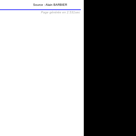
Source : Alain BARBIER
Page générée en 2.531sec