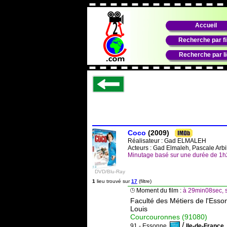
Accueil
Recherche par f
Recherche par l
Coco
(2009)
Réalisateur :
Gad ELMALEH
Acteurs : Gad Elmaleh, Pascale Arbi
Minutage basé sur une durée de 1
DVD/Blu-Ray
1
lieu trouvé sur
17
(filtre)
Moment du film :
à 29min08sec, s
Faculté des Métiers de l'Ess
Louis
Courcouronnes (91080)
/
91 - Essonne
Ile-de-Franc