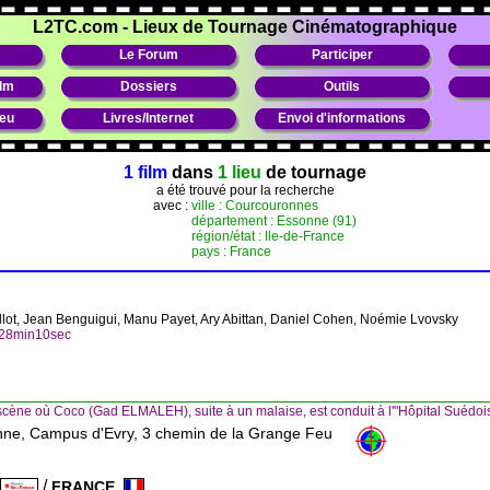
L2TC.com
-
Lieux de Tournage Cinématographique
Le Forum
Participer
ilm
Dossiers
Outils
ieu
Livres/Internet
Envoi d'informations
1 film
dans
1 lieu
de tournage
a été trouvé pour la recherche
avec :
ville : Courcouronnes
département : Essonne (91)
région/état : Ile-de-France
pays : France
llot, Jean Benguigui, Manu Payet, Ary Abittan, Daniel Cohen, Noémie Lvovsky
h28min10sec
cène où Coco (Gad ELMALEH), suite à un malaise, est conduit à l'"Hôpital Suédoi
onne, Campus d'Evry, 3 chemin de la Grange Feu
/
FRANCE
e