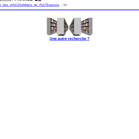
C3%A9_des_m%C3%A9tiers_de_l%27Essonne
Une autre recherche ?