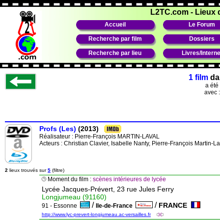
L2TC.com
-
Lieux 
Accueil
Le Forum
Recherche par film
Dossiers
Recherche par lieu
Livres/Interne
1 film
da
a été
avec 
Profs (Les)
(2013)
Réalisateur :
Pierre-François MARTIN-LAVAL
Acteurs : Christian Clavier, Isabelle Nanty, Pierre-François Martin-
2
lieux trouvés sur
5
(filtre)
Moment du film :
scènes intérieures de lycée
Lycée Jacques-Prévert, 23 rue Jules Ferry
Longjumeau (91160)
/
/
FRANCE
91 - Essonne
Ile-de-France
http://www.lyc-prevert-longjumeau.ac-versailles.fr