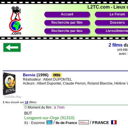
L2TC.com
-
Lieux 
Accueil
Le Forum
Recherche par film
Dossiers
Recherche par lieu
Livres/Interne
2 films
d
ont ét
avec 
Bernie
(1996)
Réalisateur :
Albert DUPONTEL
Acteurs : Albert Dupontel, Claude Perron, Roland Blanche, Hélène 
DVD/Blu-Ray
1
lieu trouvé sur
18
(filtre)
Moment du film :
à 7min
BUT
Longpont-sur-Orge (91310)
/
/
FRANCE
91 - Essonne
Ile-de-France