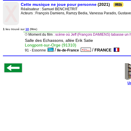
Cette musique ne joue pour personne
(2021)
Réalisateur :
Samuel BENCHETRIT
Acteurs : François Damiens, Ramzy Bedia, Vanessa Paradis, Gustave K
1
lieu trouvé sur
10
(filtre)
Moment du film :
scène où Jeff (François DAMIENS) tabasse un hom
Salle des Echassons, allée Erik Satie
Longpont-sur-Orge (91310)
/
/
FRANCE
91 - Essonne
Ile-de-France
U