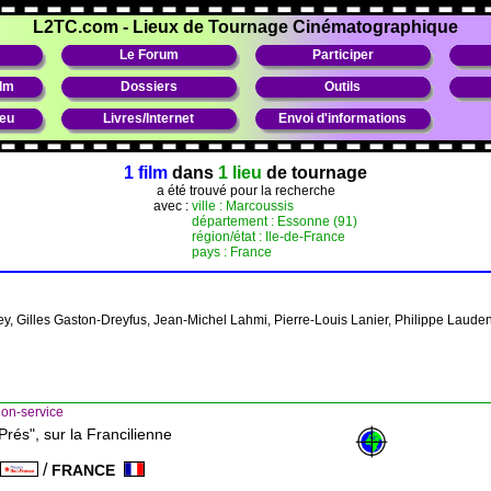
L2TC.com
-
Lieux de Tournage Cinématographique
Le Forum
Participer
ilm
Dossiers
Outils
ieu
Livres/Internet
Envoi d'informations
1 film
dans
1 lieu
de tournage
a été trouvé pour la recherche
avec :
ville : Marcoussis
département : Essonne (91)
région/état : Ile-de-France
pays : France
ey, Gilles Gaston-Dreyfus, Jean-Michel Lahmi, Pierre-Louis Lanier, Philippe Lau
ion-service
rés", sur la Francilienne
/
FRANCE
e