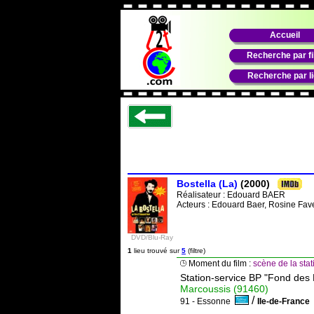
Accueil
Recherche par f
Recherche par l
Bostella (La)
(2000)
Réalisateur :
Edouard BAER
Acteurs : Edouard Baer, Rosine Fav
DVD/Blu-Ray
1
lieu trouvé sur
5
(filtre)
Moment du film :
scène de la stat
Station-service BP "Fond des P
Marcoussis (91460)
/
91 - Essonne
Ile-de-Franc