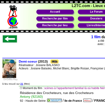
L2TC.com
-
Lieux 
Accueil
Le Forum
Recherche par film
Dossiers
Recherche par lieu
Livres/Interne
1 film
d
a été
avec 
Demi-soeur
(2013)
Réalisateur :
Josiane BALASKO
Acteurs : Josiane Balasko, Michel Blanc, Brigitte Roüan, Françoise 
DVD/Blu-Ray
1
lieu trouvé sur
21
(filtre)
Moment du film :
scènes à l'appartement familial là où habite N
Résidence des Crocheteurs, rue des Crocheteurs
Antony (92160)
/
/
FRAN
92 - Hauts-de-Seine
Ile-de-France