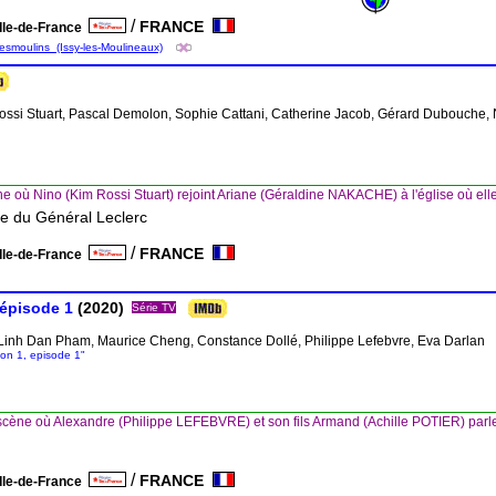
/
FRANCE
Ile-de-France
-Desmoulins_(Issy-les-Moulineaux)
ossi Stuart, Pascal Demolon, Sophie Cattani, Catherine Jacob, Gérard Dubouche, 
e où Nino (Kim Rossi Stuart) rejoint Ariane (Géraldine NAKACHE) à l'église où ell
ue du Général Leclerc
/
FRANCE
Ile-de-France
 épisode 1
(2020)
Série TV
, Linh Dan Pham, Maurice Cheng, Constance Dollé, Philippe Lefebvre, Eva Darlan
son 1, episode 1"
cène où Alexandre (Philippe LEFEBVRE) et son fils Armand (Achille POTIER) parle
/
FRANCE
Ile-de-France