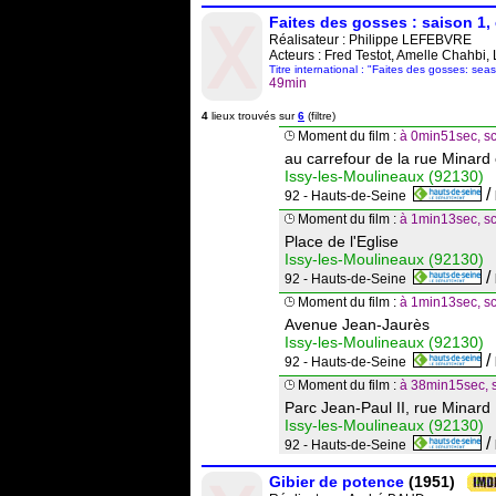
Faites des gosses : saison 1,
Réalisateur :
Philippe LEFEBVRE
Acteurs : Fred Testot, Amelle Chahbi
Titre international : "Faites des gosses: sea
49min
4
lieux trouvés sur
6
(filtre)
Moment du film :
à 0min51sec, sc
au carrefour de la rue Minard 
Issy-les-Moulineaux (92130)
/
92 - Hauts-de-Seine
Moment du film :
à 1min13sec, s
Place de l'Eglise
Issy-les-Moulineaux (92130)
/
92 - Hauts-de-Seine
Moment du film :
à 1min13sec, s
Avenue Jean-Jaurès
Issy-les-Moulineaux (92130)
/
92 - Hauts-de-Seine
Moment du film :
à 38min15sec, 
Parc Jean-Paul II, rue Minard
Issy-les-Moulineaux (92130)
/
92 - Hauts-de-Seine
Gibier de potence
(1951)