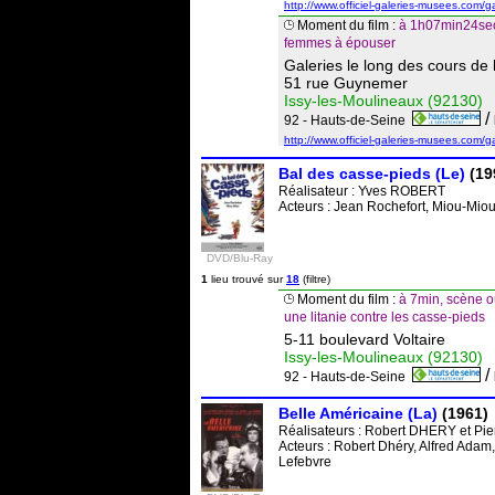
http://www.officiel-galeries-musees.com/g
Moment du film :
à 1h07min24sec
femmes à épouser
Galeries le long des cours de 
51 rue Guynemer
Issy-les-Moulineaux (92130)
/
92 - Hauts-de-Seine
http://www.officiel-galeries-musees.com/g
Bal des casse-pieds (Le)
(19
Réalisateur :
Yves ROBERT
Acteurs : Jean Rochefort, Miou-Miou
DVD/Blu-Ray
1
lieu trouvé sur
18
(filtre)
Moment du film :
à 7min, scène o
une litanie contre les casse-pieds
5-11 boulevard Voltaire
Issy-les-Moulineaux (92130)
/
92 - Hauts-de-Seine
Belle Américaine (La)
(1961)
Réalisateurs :
Robert DHERY
et
Pi
Acteurs : Robert Dhéry, Alfred Adam
Lefebvre