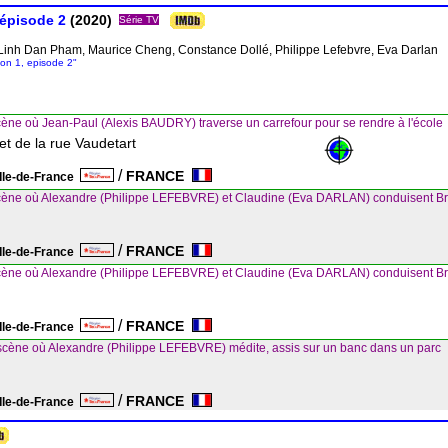
 épisode 2
(2020)
Série TV
, Linh Dan Pham, Maurice Cheng, Constance Dollé, Philippe Lefebvre, Eva Darlan
son 1, episode 2"
ène où Jean-Paul (Alexis BAUDRY) traverse un carrefour pour se rendre à l'école
et de la rue Vaudetart
/
FRANCE
Ile-de-France
cène où Alexandre (Philippe LEFEBVRE) et Claudine (Eva DARLAN) conduisent B
/
FRANCE
Ile-de-France
cène où Alexandre (Philippe LEFEBVRE) et Claudine (Eva DARLAN) conduisent B
/
FRANCE
Ile-de-France
scène où Alexandre (Philippe LEFEBVRE) médite, assis sur un banc dans un parc
/
FRANCE
Ile-de-France