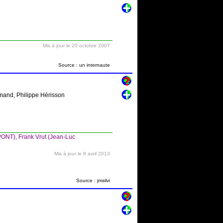
Mis à jour le 20 octobre 2007
Source : un internaute
amand, Philippe Hérisson
ONT), Frank Vrut (Jean-Luc
Mis à jour le 8 avril 2013
Source : jmsilvi