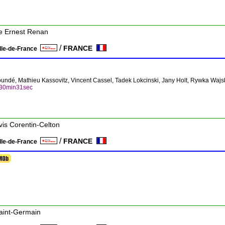
ue Ernest Renan
/
FRANCE
Ile-de-France
oundé, Mathieu Kassovitz, Vincent Cassel, Tadek Lokcinski, Jany Holt, Rywka Wajs
h30min31sec
vis Corentin-Celton
/
FRANCE
Ile-de-France
Saint-Germain