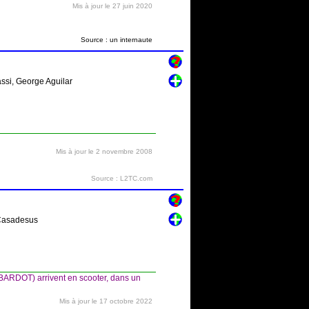
Mis à jour le 27 juin 2020
Source : un internaute
assi, George Aguilar
Mis à jour le 2 novembre 2008
Source : L2TC.com
e Casadesus
 BARDOT) arrivent en scooter, dans un
Mis à jour le 17 octobre 2022