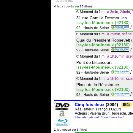
DVD/Blu-Ray
4
lieux trouvés sur
35
(filtre)
Moment du film :
à 3min, 24min, 
31 rue Camille Desmoulins
Issy-les-Moulineaux (92130)
/
92 - Hauts-de-Seine
Moment du film :
à 29min, scène 
Quai du Président Roosevelt 
Issy-les-Moulineaux (92130)
/
92 - Hauts-de-Seine
Moment du film :
à 1h10min, scèn
Pont de Billancourt
Issy-les-Moulineaux (92130)
/
92 - Hauts-de-Seine
Moment du film :
à 1h10min, scèn
Place de la Résistance
Issy-les-Moulineaux (92130)
/
92 - Hauts-de-Seine
Cinq fois deux
(2004)
Réalisateur :
François OZON
Acteurs : Valeria Bruni Tedeschi, 
Titre international : "Five Times Two"
1
lieu trouvé sur
6
(filtre)