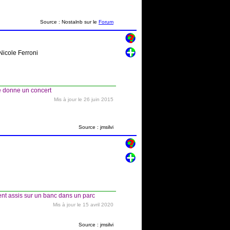
Source : Nostalnb sur le
Forum
Nicole Ferroni
e donne un concert
Mis à jour le 26 juin 2015
Source : jmsilvi
nt assis sur un banc dans un parc
Mis à jour le 15 avril 2020
Source : jmsilvi