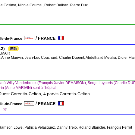
née Cosima, Nicole Courcel, Robert Dalban, Pierre Dux
/
FRANCE
Ile-de-France
12)
ALMAIR
, Anne Marivin, Jean-Luc Couchard, Charlie Dupont, Abdelhafid Metalsi, Didier Fl
s où Willy Vanderbrook (François-Xavier DEMAISON), Serge Luyperts (Charlie DUP
n (Anne MARIVIN) sont à l'hôpital
Ouest Corentin-Celton, 4 parvis Corentin-Celton
/
FRANCE
Ile-de-France
 Harrison Lowe, Patricia Velasquez, Danny Trejo, Roland Blanche, François Perrot