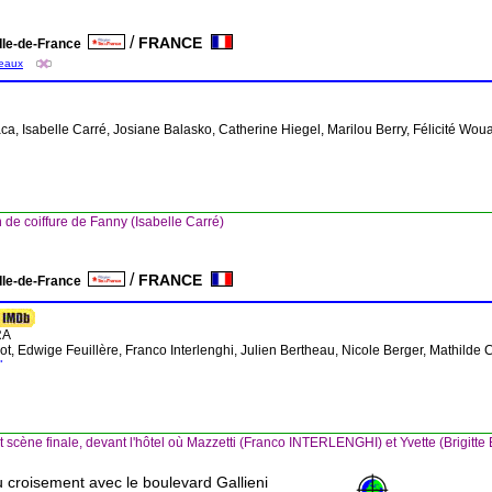
/
FRANCE
Ile-de-France
neaux
ca, Isabelle Carré, Josiane Balasko, Catherine Hiegel, Marilou Berry, Félicité Wou
 de coiffure de Fanny (Isabelle Carré)
/
FRANCE
Ile-de-France
RA
dot, Edwige Feuillère, Franco Interlenghi, Julien Bertheau, Nicole Berger, Mathild
"
 scène finale, devant l'hôtel où Mazzetti (Franco INTERLENGHI) et Yvette (Brigitte
 croisement avec le boulevard Gallieni