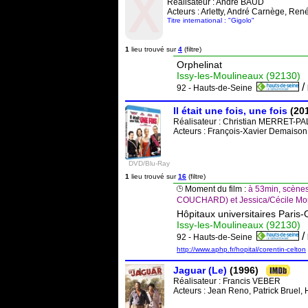
Réalisateur :
André BAUD
Acteurs : Arletty, André Carnège, Re
Titre international : "Gigolo"
1
lieu trouvé sur
4
(filtre)
Orphelinat
Issy-les-Moulineaux (92130)
/
92 - Hauts-de-Seine
Il était une fois, une fois
(20
Réalisateur :
Christian MERRET-P
Acteurs : François-Xavier Demaison
DVD/Blu-Ray
1
lieu trouvé sur
16
(filtre)
Moment du film :
à 53min, scène
COUCHARD) et Jessica/Cécile Mori
Hôpitaux universitaires Paris-
Issy-les-Moulineaux (92130)
/
92 - Hauts-de-Seine
http://www.aphp.fr/hopital/corentin-celton
Jaguar (Le)
(1996)
Réalisateur :
Francis VEBER
Acteurs : Jean Reno, Patrick Bruel,