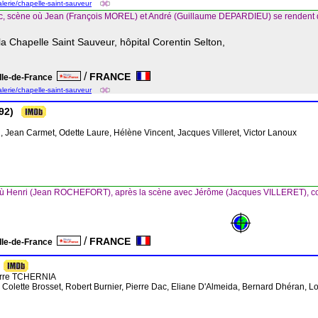
alerie/chapelle-saint-sauveur
, scène où Jean (François MOREL) et André (Guillaume DEPARDIEU) se rendent d
la Chapelle Saint Sauveur, hôpital Corentin Selton,
/
FRANCE
Ile-de-France
alerie/chapelle-saint-sauveur
92)
, Jean Carmet, Odette Laure, Hélène Vincent, Jacques Villeret, Victor Lanoux
ù Henri (Jean ROCHEFORT), après la scène avec Jérôme (Jacques VILLERET), court
/
FRANCE
Ile-de-France
erre TCHERNIA
, Colette Brosset, Robert Burnier, Pierre Dac, Eliane D'Almeida, Bernard Dhéran, L