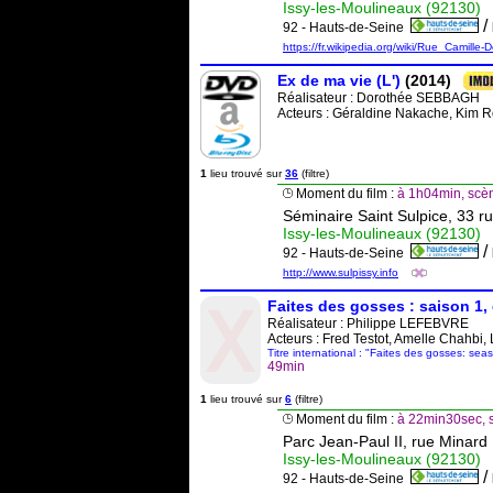
Issy-les-Moulineaux (92130)
/
92 - Hauts-de-Seine
https://fr.wikipedia.org/wiki/Rue_Camille
Ex de ma vie (L')
(2014)
Réalisateur :
Dorothée SEBBAGH
Acteurs : Géraldine Nakache, Kim R
1
lieu trouvé sur
36
(filtre)
Moment du film :
à 1h04min, scèn
Séminaire Saint Sulpice, 33 r
Issy-les-Moulineaux (92130)
/
92 - Hauts-de-Seine
http://www.sulpissy.info
Faites des gosses : saison 1,
Réalisateur :
Philippe LEFEBVRE
Acteurs : Fred Testot, Amelle Chahbi
Titre international : "Faites des gosses: sea
49min
1
lieu trouvé sur
6
(filtre)
Moment du film :
à 22min30sec, s
Parc Jean-Paul II, rue Minard
Issy-les-Moulineaux (92130)
/
92 - Hauts-de-Seine