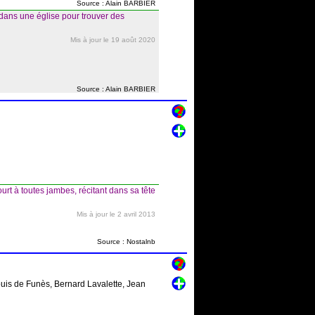
Source : Alain BARBIER
ans une église pour trouver des
Mis à jour le 19 août 2020
Source : Alain BARBIER
 à toutes jambes, récitant dans sa tête
Mis à jour le 2 avril 2013
Source : Nostalnb
ouis de Funès, Bernard Lavalette, Jean