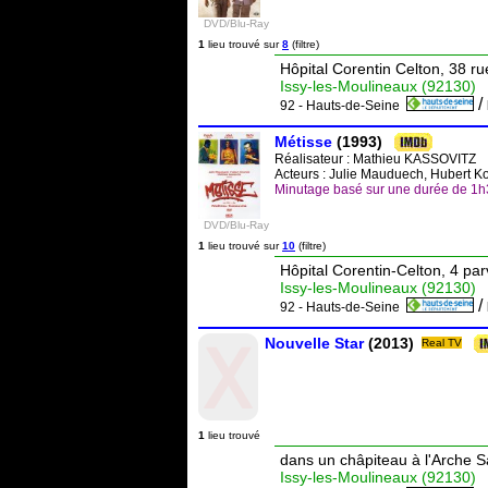
DVD/Blu-Ray
1
lieu trouvé sur
8
(filtre)
Hôpital Corentin Celton, 38 r
Issy-les-Moulineaux (92130)
/
92 - Hauts-de-Seine
Métisse
(1993)
Réalisateur :
Mathieu KASSOVITZ
Acteurs : Julie Mauduech, Hubert K
Minutage basé sur une durée de 1
DVD/Blu-Ray
1
lieu trouvé sur
10
(filtre)
Hôpital Corentin-Celton, 4 par
Issy-les-Moulineaux (92130)
/
92 - Hauts-de-Seine
Nouvelle Star
(2013)
Real TV
1
lieu trouvé
dans un châpiteau à l'Arche 
Issy-les-Moulineaux (92130)