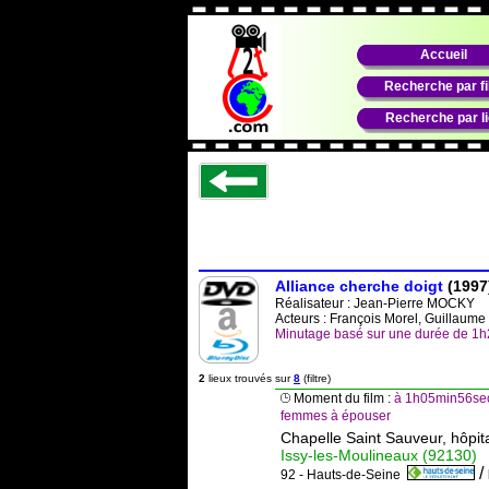
Accueil
Recherche par f
Recherche par l
Alliance cherche doigt
(1997
Réalisateur :
Jean-Pierre MOCKY
Acteurs : François Morel, Guillaum
Minutage basé sur une durée de 1
2
lieux trouvés sur
8
(filtre)
Moment du film :
à 1h05min56sec
femmes à épouser
Chapelle Saint Sauveur, hôpit
Issy-les-Moulineaux (92130)
/
92 - Hauts-de-Seine