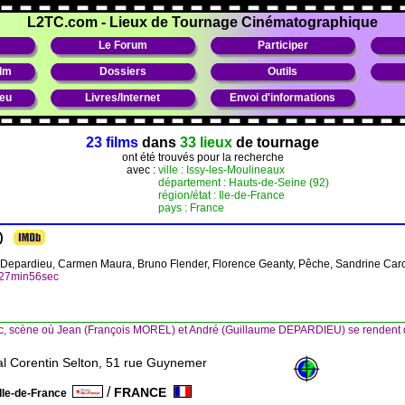
L2TC.com
-
Lieux de Tournage Cinématographique
Le Forum
Participer
ilm
Dossiers
Outils
ieu
Livres/Internet
Envoi d'informations
23 films
dans
33 lieux
de tournage
ont été trouvés pour la recherche
avec :
ville : Issy-les-Moulineaux
département : Hauts-de-Seine (92)
région/état : Ile-de-France
pays : France
)
e Depardieu, Carmen Maura, Bruno Flender, Florence Geanty, Pêche, Sandrine Car
h27min56sec
, scène où Jean (François MOREL) et André (Guillaume DEPARDIEU) se rendent d
al Corentin Selton, 51 rue Guynemer
/
FRANCE
Ile-de-France