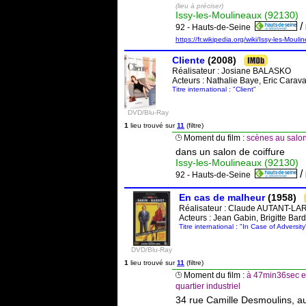
(lieu à préciser)
Issy-les-Moulineaux (92130)
/
92 - Hauts-de-Seine
https://fr.wikipedia.org/wiki/Issy-les-Mouli
Cliente
(2008)
Réalisateur :
Josiane BALASKO
Acteurs : Nathalie Baye, Eric Carava
Titre international : "Client"
DVD/Blu-Ray
1
lieu trouvé sur
11
(filtre)
Moment du film :
scènes au salon
dans un salon de coiffure
Issy-les-Moulineaux (92130)
/
92 - Hauts-de-Seine
En cas de malheur
(1958)
Réalisateur :
Claude AUTANT-LA
Acteurs : Jean Gabin, Brigitte Bar
Titre international : "In Case of Adversity
DVD/Blu-Ray
1
lieu trouvé sur
11
(filtre)
Moment du film :
à 47min36sec et
quartier industriel
34 rue Camille Desmoulins, au