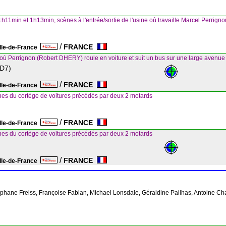
1h11min et 1h13min, scènes à l'entrée/sortie de l'usine où travaille Marcel Perrig
/
FRANCE
Ile-de-France
où Perrignon (Robert DHERY) roule en voiture et suit un bus sur une large avenue
(D7)
/
FRANCE
Ile-de-France
es du cortège de voitures précédés par deux 2 motards
/
FRANCE
Ile-de-France
es du cortège de voitures précédés par deux 2 motards
/
FRANCE
Ile-de-France
Stéphane Freiss, Françoise Fabian, Michael Lonsdale, Géraldine Pailhas, Antoine