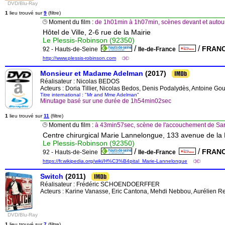
DVD/Blu-Ray
1
lieu trouvé sur
9
(filtre)
Moment du film :
de 1h01min à 1h07min, scènes devant et autour l
Hôtel de Ville, 2-6 rue de la Mairie
Le Plessis-Robinson (92350)
/
/
FRAN
92 - Hauts-de-Seine
Ile-de-France
http://www.plessis-robinson.com
Monsieur et Madame Adelman
(2017)
Réalisateur :
Nicolas BEDOS
Acteurs : Doria Tillier, Nicolas Bedos, Denis Podalydès, Antoine Gouy
Titre international : "Mr and Mme Adelman"
Minutage basé sur une durée de 1h54min02sec
1
lieu trouvé sur
11
(filtre)
Moment du film :
à 43min57sec, scène de l'accouchement de Sar
Centre chirurgical Marie Lannelongue, 133 avenue de la
Le Plessis-Robinson (92350)
/
/
FRAN
92 - Hauts-de-Seine
Ile-de-France
https://fr.wikipedia.org/wiki/H%C3%B4pital_Marie-Lannelongue
Switch
(2011)
Réalisateur :
Frédéric SCHOENDOERFFER
Acteurs : Karine Vanasse, Eric Cantona, Mehdi Nebbou, Aurélien R
DVD/Blu-Ray
1
lieu trouvé sur
7
(filtre)