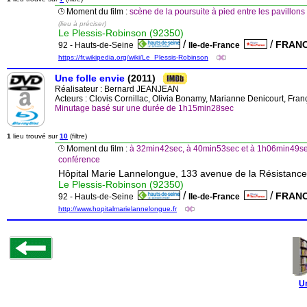
Moment du film :
scène de la poursuite à pied entre les pavill
(lieu à préciser)
Le Plessis-Robinson (92350)
/
/
FRAN
92 - Hauts-de-Seine
Ile-de-France
https://fr.wikipedia.org/wiki/Le_Plessis-Robinson
Une folle envie
(2011)
Réalisateur :
Bernard JEANJEAN
Acteurs : Clovis Cornillac, Olivia Bonamy, Marianne Denicourt, Franço
Minutage basé sur une durée de 1h15min28sec
1
lieu trouvé sur
10
(filtre)
Moment du film :
à 32min42sec, à 40min53sec et à 1h06min49se
conférence
Hôpital Marie Lannelongue, 133 avenue de la Résistance
Le Plessis-Robinson (92350)
/
/
FRAN
92 - Hauts-de-Seine
Ile-de-France
http://www.hopitalmarielannelongue.fr
U