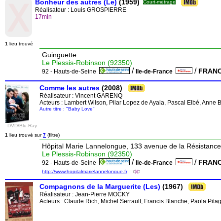
Bonheur des autres (Le)
(1959)
Court-métrage
Réalisateur :
Louis GROSPIERRE
17min
1
lieu trouvé
Guinguette
Le Plessis-Robinson (92350)
/
/
FRAN
92 - Hauts-de-Seine
Ile-de-France
Comme les autres
(2008)
Réalisateur :
Vincent GARENQ
Acteurs : Lambert Wilson, Pilar Lopez de Ayala, Pascal Elbé, Anne
Autre titre : "Baby Love"
DVD/Blu-Ray
1
lieu trouvé sur
7
(filtre)
Hôpital Marie Lannelongue, 133 avenue de la Résistance
Le Plessis-Robinson (92350)
/
/
FRAN
92 - Hauts-de-Seine
Ile-de-France
http://www.hopitalmarielannelongue.fr
Compagnons de la Marguerite (Les)
(1967)
Réalisateur :
Jean-Pierre MOCKY
Acteurs : Claude Rich, Michel Serrault, Francis Blanche, Paola Pit