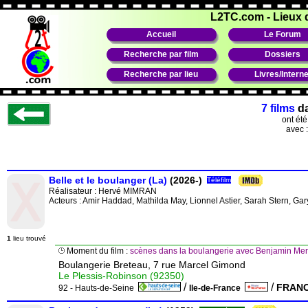
L2TC.com
-
Lieux 
Accueil
Le Forum
Recherche par film
Dossiers
Recherche par lieu
Livres/Interne
7 films
d
ont ét
avec 
Belle et le boulanger (La)
(2026-)
Téléfilm
Réalisateur :
Hervé MIMRAN
Acteurs : Amir Haddad, Mathilda May, Lionnel Astier, Sarah Stern, Ga
1
lieu trouvé
Moment du film :
scènes dans la boulangerie avec Benjamin Merci
Boulangerie Breteau, 7 rue Marcel Gimond
Le Plessis-Robinson (92350)
/
/
FRAN
92 - Hauts-de-Seine
Ile-de-France