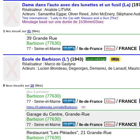
Dame dans l'auto avec des lunettes et un fusil (La)
(19
Réalisateur :
Anatole LITVAK
Acteurs : Samantha Eggar, Oliver Reed, John McEnery, Stéphane Audra
Titre international : "Lady in the Car with Glasses and a Gun (The)"
Minutage basé sur une durée de 1h36min03sec
1
lieu trouvé sur
31
(filtre)
39 Grande Rue
Barbizon (77630)
/
/
FRANCE
77 - Seine-et-Marne
Ile-de-France
Ecole de Barbizon (L')
(1943)
Court-métrage
Réalisateur :
Marco de Gastyne
Acteurs : Lucien Blondeau, Degeorges, Demanez, de Lanault, Maurice 
8
lieux trouvés sur
10
(filtre)
(lieu à préciser)
Barbizon (77630)
/
/
FRANCE
77 - Seine-et-Marne
Ile-de-France
https://fr.wikipedia.org/wiki/Barbizon
Garage du Centre, Grande-Rue
Barbizon (77630)
/
/
FRANCE
77 - Seine-et-Marne
Ile-de-France
Restaurant "Les Pléiades", 21 Grande-Rue
Barbizon (77630)