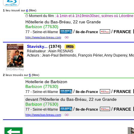
1
lieu trouvé sur
4
(filtre)
Moment du film :
à 1min et à 1h19min30sec, scènes où Léontine
Hôtellerie du Bas-Bréau, 22 rue Grande
Barbizon (77630)
/
/
FRANCE
77 - Seine-et-Marne
Ile-de-France
http://www.bas-breau.com
Stavisky...
(1974)
Réalisateur :
Alain RESNAIS
Acteurs : Jean-Paul Belmondo, François Périer, Anny Duperey, Mi
DVD/Blu-Ray
2
lieux trouvés sur
5
(filtre)
Hotellerie de Barbizon
Barbizon (77630)
/
/
FRANCE
77 - Seine-et-Marne
Ile-de-France
devant l'Hôtellerie du Bas-Bréau, 22 rue Grande
Barbizon (77630)
/
/
FRANCE
77 - Seine-et-Marne
Ile-de-France
http://www.bas-breau.com