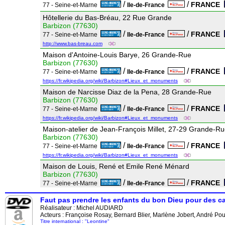
/
/
FRANCE
77 - Seine-et-Marne
Ile-de-France
Hôtellerie du Bas-Bréau, 22 Rue Grande
Barbizon (77630)
/
/
FRANCE
77 - Seine-et-Marne
Ile-de-France
http://www.bas-breau.com
Maison d'Antoine-Louis Barye, 26 Grande-Rue
Barbizon (77630)
/
/
FRANCE
77 - Seine-et-Marne
Ile-de-France
https://fr.wikipedia.org/wiki/Barbizon#Lieux_et_monuments
Maison de Narcisse Diaz de la Pena, 28 Grande-Rue
Barbizon (77630)
/
/
FRANCE
77 - Seine-et-Marne
Ile-de-France
https://fr.wikipedia.org/wiki/Barbizon#Lieux_et_monuments
Maison-atelier de Jean-François Millet, 27-29 Grande-R
Barbizon (77630)
/
/
FRANCE
77 - Seine-et-Marne
Ile-de-France
https://fr.wikipedia.org/wiki/Barbizon#Lieux_et_monuments
Maison de Louis, René et Emile René Ménard
Barbizon (77630)
/
/
FRANCE
77 - Seine-et-Marne
Ile-de-France
Faut pas prendre les enfants du bon Dieu pour des 
Réalisateur :
Michel AUDIARD
Acteurs : Françoise Rosay, Bernard Blier, Marlène Jobert, André Po
Titre international : "Leontine"