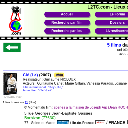
L2TC.com
-
Lieux 
Accueil
Le Forum
Recherche par film
Dossiers
Recherche par lieu
Livres/Interne
5 films
da
ont ét
avec 
Clé (La)
(2007)
Réalisateur :
Guillaume NICLOUX
Acteurs : Guillaume Canet, Marie Gillain, Vanessa Paradis, Josiane
Titre international : "Key (The)"
Autre titre : "Clef (La)"
DVD/Blu-Ray
1
lieu trouvé sur
11
(filtre)
Moment du film :
scènes à la maison de Joseph Arp (Jean RO
5 rue Georges Jean-Baptiste Gassies
Barbizon (77630)
/
/
FRANCE
77 - Seine-et-Marne
Ile-de-France