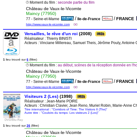
Moment du film :
seconde partie du film
Château de Vaux-le-Vicomte
Maincy (77950)
/
/
FRANCE
77 - Seine-et-Marne
Ile-de-France
http://www.vaux-le-vicomte.com
Versailles, le rêve d'un roi
(2008)
Réalisateur :
Thierry BINISTI
Acteurs : Vinciane Millereau, Samuel Theis, Jérôme Pouly, Antoin
1
lieu trouvé sur
6
(filtre)
Moment du film :
au début, scènes de la réception donnée en l
Château de Vaux-le-Vicomte
Maincy (77950)
/
/
FRANCE
77 - Seine-et-Marne
Ile-de-France
http://www.vaux-le-vicomte.com
Visiteurs 2 (Les)
(1998)
Réalisateur :
Jean-Marie POIRE
Acteurs : Christian Clavier, Jean Reno, Muriel Robin, Marie-Anne 
Titre international : "Corridors of Time: The Visitors II (The)"
Autre titre : "Couloirs du temps: Les visiteurs 2 (Les)"
DVD/Blu-Ray
1
lieu trouvé sur
26
(filtre)
Château de Vaux-le-Vicomte