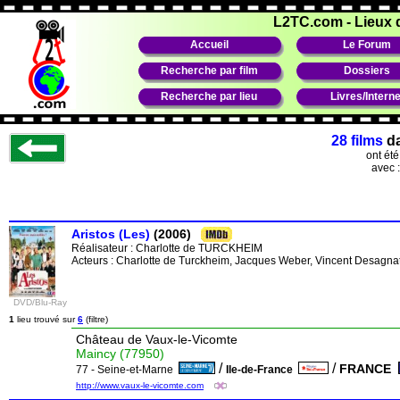
L2TC.com
-
Lieux 
Accueil
Le Forum
Recherche par film
Dossiers
Recherche par lieu
Livres/Interne
28 films
d
ont ét
avec 
Aristos (Les)
(2006)
Réalisateur :
Charlotte de TURCKHEIM
Acteurs : Charlotte de Turckheim, Jacques Weber, Vincent Desagnat,
DVD/Blu-Ray
1
lieu trouvé sur
6
(filtre)
Château de Vaux-le-Vicomte
Maincy (77950)
/
/
FRANCE
77 - Seine-et-Marne
Ile-de-France
http://www.vaux-le-vicomte.com