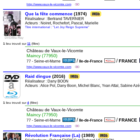
http://www.vaux-le-vicomte.com
Que la fête commence
(1974)
Réalisateur :
Bertrand TAVERNIER
Acteurs : Noiret, Rochefort, Pascal, Marielle
Titre international : "Let Joy Reign Supreme"
DVD/Blu-Ray
1
lieu trouvé sur
11
(filtre)
Château de Vaux-le-Vicomte
Maincy (77950)
/
/
FRANCE
77 - Seine-et-Marne
Ile-de-France
http://www.vaux-le-vicomte.com
Raid dingue
(2016)
Réalisateur :
Dany BOON
Acteurs : Alice Pol, Dany Boon, Michel Blanc, Yvan Attal, Sabine Azé
1
lieu trouvé sur
4
(filtre)
Château de Vaux-le-Vicomte
Maincy (77950)
/
/
FRANCE
77 - Seine-et-Marne
Ile-de-France
http://www.vaux-le-vicomte.com
Révolution Française (La)
(1989)