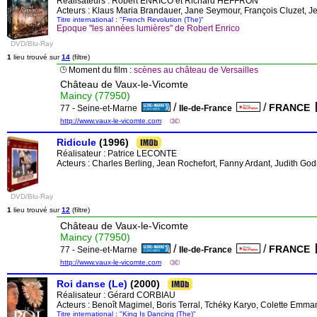
Réalisateurs :
Robert ENRICO
et
Richard HEFFRON
Acteurs : Klaus Maria Brandauer, Jane Seymour, François Cluzet, J
Titre international : "French Revolution (The)"
Epoque "les années lumières" de Robert Enrico
DVD/Blu-Ray
1
lieu trouvé sur
14
(filtre)
Moment du film :
scènes au château de Versailles
Château de Vaux-le-Vicomte
Maincy (77950)
/
/
FRANCE
77 - Seine-et-Marne
Ile-de-France
http://www.vaux-le-vicomte.com
Ridicule
(1996)
Réalisateur :
Patrice LECONTE
Acteurs : Charles Berling, Jean Rochefort, Fanny Ardant, Judith G
DVD/Blu-Ray
1
lieu trouvé sur
12
(filtre)
Château de Vaux-le-Vicomte
Maincy (77950)
/
/
FRANCE
77 - Seine-et-Marne
Ile-de-France
http://www.vaux-le-vicomte.com
Roi danse (Le)
(2000)
Réalisateur :
Gérard CORBIAU
Acteurs : Benoît Magimel, Boris Terral, Tchéky Karyo, Colette Emma
Titre international : "King Is Dancing (The)"