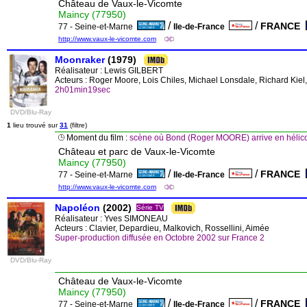
Château de Vaux-le-Vicomte
Maincy (77950)
/
/
FRANCE
77 - Seine-et-Marne
Ile-de-France
http://www.vaux-le-vicomte.com
Moonraker
(1979)
Réalisateur :
Lewis GILBERT
Acteurs : Roger Moore, Lois Chiles, Michael Lonsdale, Richard Kiel
2h01min19sec
DVD/Blu-Ray
1
lieu trouvé sur
31
(filtre)
Moment du film :
scène où Bond (Roger MOORE) arrive en hélico
Château et parc de Vaux-le-Vicomte
Maincy (77950)
/
/
FRANCE
77 - Seine-et-Marne
Ile-de-France
http://www.vaux-le-vicomte.com
Napoléon
(2002)
Série TV
Réalisateur :
Yves SIMONEAU
Acteurs : Clavier, Depardieu, Malkovich, Rossellini, Aimée
Super-production diffusée en Octobre 2002 sur France 2
DVD/Blu-Ray
Château de Vaux-le-Vicomte
Maincy (77950)
/
/
FRANCE
77 - Seine-et-Marne
Ile-de-France