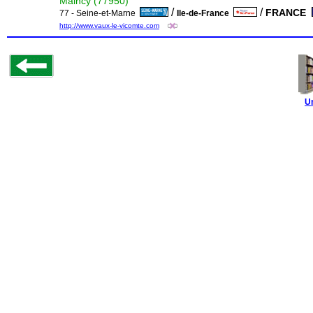
Maincy (77950)
/
/
FRANCE
77 - Seine-et-Marne
Ile-de-France
http://www.vaux-le-vicomte.com
U