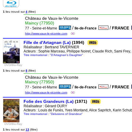
1
lieu trouvé sur
4
(filtre)
Château de Vaux-le-Vicomte
Maincy (77950)
/
/
FRANCE
77 - Seine-et-Marne
Ile-de-France
http://www.vaux-le-vicomte.com
Fille de d'Artagnan (La)
(1994)
Réalisateur :
Bertrand TAVERNIER
Acteurs : Sophie Marceau, Philippe Noiret, Claude Rich, Sami Frey,
Titre international : "D'Artagnan's Daughter"
DVD/Blu-Ray
1
lieu trouvé sur
8
(filtre)
Château de Vaux-le-Vicomte
Maincy (77950)
/
/
FRANCE
77 - Seine-et-Marne
Ile-de-France
http://www.vaux-le-vicomte.com
Folie des Grandeurs (La)
(1971)
Réalisateur :
Gérard OURY
Acteurs : Louis de Funès, Yves Montand, Alice Sapritch, Karin Sch
Titre international : "Delusions of Grandeur"
DVD/Blu-Ray
1
lieu trouvé sur
13
(filtre)