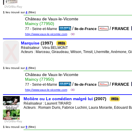
DVD/Blu-Ray
1
lieu trouvé sur
4
(filtre)
Château de Vaux-le-Vicomte
Maincy (77950)
/
/
FRANCE
77 - Seine-et-Marne
Ile-de-France
http://www.vaux-le-vicomte.com
Marquise
(1997)
Réalisateur :
Véra BELMONT
Acteurs : Marceau, Giraudeau, Wilson, Timsit, Lhermitte, Anémone, G
1
lieu trouvé sur
4
(filtre)
Château de Vaux-le-Vicomte
Maincy (77950)
/
/
FRANCE
77 - Seine-et-Marne
Ile-de-France
http://www.vaux-le-vicomte.com
Molière ou Le comédien malgré lui
(2007)
Réalisateur :
Laurent TIRARD
Acteurs : Romain Duris, Fabrice Luchini, Laura Morante, Edouard B
DVD/Blu-Ray
1
lieu trouvé sur
9
(filtre)