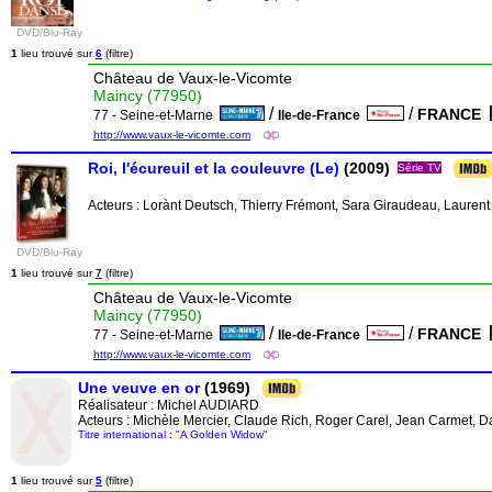
DVD/Blu-Ray
1
lieu trouvé sur
6
(filtre)
Château de Vaux-le-Vicomte
Maincy (77950)
/
/
FRANCE
77 - Seine-et-Marne
Ile-de-France
http://www.vaux-le-vicomte.com
Roi, l'écureuil et la couleuvre (Le)
(2009)
Série TV
Acteurs : Lorànt Deutsch, Thierry Frémont, Sara Giraudeau, Laurent
DVD/Blu-Ray
1
lieu trouvé sur
7
(filtre)
Château de Vaux-le-Vicomte
Maincy (77950)
/
/
FRANCE
77 - Seine-et-Marne
Ile-de-France
http://www.vaux-le-vicomte.com
Une veuve en or
(1969)
Réalisateur :
Michel AUDIARD
Acteurs : Michèle Mercier, Claude Rich, Roger Carel, Jean Carmet, D
Titre international : "A Golden Widow"
1
lieu trouvé sur
5
(filtre)