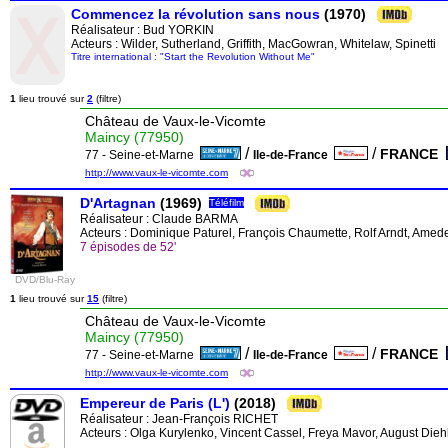
Commencez la révolution sans nous
(1970)
Réalisateur :
Bud YORKIN
Acteurs : Wilder, Sutherland, Griffith, MacGowran, Whitelaw, Spinetti
Titre international : "Start the Revolution Without Me"
1
lieu trouvé sur
2
(filtre)
Château de Vaux-le-Vicomte
Maincy (77950)
/
/
FRANCE
77 - Seine-et-Marne
Ile-de-France
http://www.vaux-le-vicomte.com
D'Artagnan
(1969)
Téléfilm
Réalisateur :
Claude BARMA
Acteurs : Dominique Paturel, François Chaumette, Rolf Arndt, Amed
7 épisodes de 52'
DVD/Blu-Ray
1
lieu trouvé sur
15
(filtre)
Château de Vaux-le-Vicomte
Maincy (77950)
/
/
FRANCE
77 - Seine-et-Marne
Ile-de-France
http://www.vaux-le-vicomte.com
Empereur de Paris (L')
(2018)
Réalisateur :
Jean-François RICHET
Acteurs : Olga Kurylenko, Vincent Cassel, Freya Mavor, August Dieh