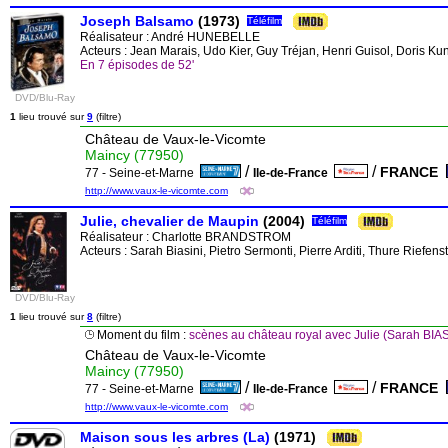
Joseph Balsamo
(1973)
Téléfilm
Réalisateur :
André HUNEBELLE
Acteurs : Jean Marais, Udo Kier, Guy Tréjan, Henri Guisol, Doris Ku
En 7 épisodes de 52'
DVD/Blu-Ray
1
lieu trouvé sur
9
(filtre)
Château de Vaux-le-Vicomte
Maincy (77950)
/
/
FRANCE
77 - Seine-et-Marne
Ile-de-France
http://www.vaux-le-vicomte.com
Julie, chevalier de Maupin
(2004)
Téléfilm
Réalisateur :
Charlotte BRANDSTROM
Acteurs : Sarah Biasini, Pietro Sermonti, Pierre Arditi, Thure Riefe
DVD/Blu-Ray
1
lieu trouvé sur
8
(filtre)
Moment du film :
scènes au château royal avec Julie (Sarah BIAS
Château de Vaux-le-Vicomte
Maincy (77950)
/
/
FRANCE
77 - Seine-et-Marne
Ile-de-France
http://www.vaux-le-vicomte.com
Maison sous les arbres (La)
(1971)