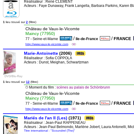
Réalisateur :
René CLEMENT
Acteurs : Faye Dunaway, Frank Langella, Barbara Parkins, Karen 
1
lieu trouvé sur
2
(filtre)
Château de Vaux-le-Vicomte
Maincy (77950)
/
/
FRANCE
77 - Seine-et-Marne
Ile-de-France
http://www.vaux-le-vicomte.com
Marie-Antoinette
(2006)
Réalisateur :
Sofia COPPOLA
Acteurs : Dunst, Meighan, Schwartzman
DVD/Blu-Ray
1
lieu trouvé sur
12
(filtre)
Moment du film :
scènes au palais de Schönbrunn
Château de Vaux-le-Vicomte
Maincy (77950)
/
/
FRANCE
77 - Seine-et-Marne
Ile-de-France
http://www.vaux-le-vicomte.com
Mariés de l'an II (Les)
(1971)
Réalisateur :
Jean-Paul RAPPENEAU
Acteurs : Jean-Paul Belmondo, Marlène Jobert, Laura Antonelli, Mic
Titre international : "Scoundrel (The)"