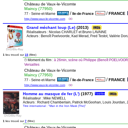
Château de Vaux-le-Vicomte
Maincy (77950)
/
/
FRANCE
77 - Seine-et-Marne
Ile-de-France
http://www.vaux-le-vicomte.com
Grand méchant loup (Le)
(2013)
Réalisateurs :
Nicolas CHARLET
et
Bruno LAVAINE
Acteurs : Benoît Poelvoorde, Kad Merad, Fred Testot, Valérie Donz
DVD/Blu-Ray
1
lieu trouvé sur
15
(filtre)
Moment du film :
à 26min, scène où Philippe (Benoît POELVOORD
Versailles
Château de Vaux-le-Vicomte
Maincy (77950)
/
/
FRANCE
77 - Seine-et-Marne
Ile-de-France
http://www.vaux-le-vicomte.com
Homme au masque de fer (L')
(1977)
Téléfilm
Réalisateur :
Mike NEWELL
Acteurs : Richard Chamberlain, Patrick McGoohan, Louis Jourdan, J
Titre international : "Man in the Iron Mask (The)"
DVD/Blu-Ray
1
lieu trouvé sur
7
(filtre)
Château de Vaux-le-Vicomte