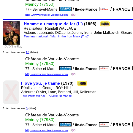
Maincy (77950)
/
/
FRANCE
77 - Seine-et-Marne
Ile-de-France
http://www.vaux-le-vicomte.com
Homme au masque de fer (L')
(1998)
Réalisateur :
Randall WALLACE
Acteurs : Leonardo DiCaprio, Jeremy Irons, John Malkovich, Gérard
Titre international : "Man in the Iron Mask (The)"
DVD/Blu-Ray
1
lieu trouvé sur
10
(filtre)
Château de Vaux-le-Vicomte
Maincy (77950)
/
/
FRANCE
77 - Seine-et-Marne
Ile-de-France
http://www.vaux-le-vicomte.com
I love you, je t'aime
(1979)
Réalisateur :
George ROY HILL
Acteurs : Olivier, Lane, Bernard, Hill, Kellerman
Titre international : "A Little Romance"
1
lieu trouvé sur
5
(filtre)
Château de Vaux-le-Vicomte
Maincy (77950)
/
/
FRANCE
77 - Seine-et-Marne
Ile-de-France
http://www.vaux-le-vicomte.com