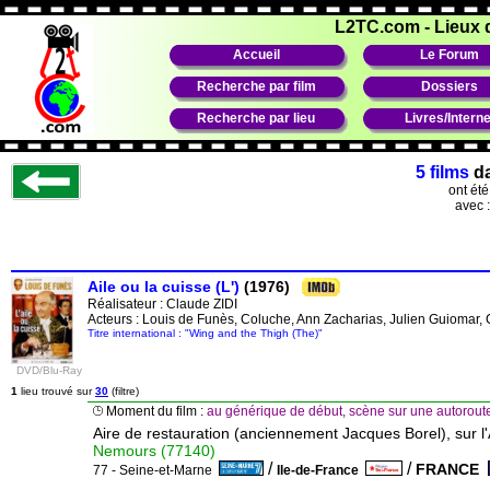
L2TC.com
-
Lieux 
Accueil
Le Forum
Recherche par film
Dossiers
Recherche par lieu
Livres/Interne
5 films
d
ont ét
avec 
Aile ou la cuisse (L')
(1976)
Réalisateur :
Claude ZIDI
Acteurs : Louis de Funès, Coluche, Ann Zacharias, Julien Guiomar
Titre international : "Wing and the Thigh (The)"
DVD/Blu-Ray
1
lieu trouvé sur
30
(filtre)
Moment du film :
au générique de début, scène sur une autoroute
Aire de restauration (anciennement Jacques Borel), sur l
Nemours (77140)
/
/
FRANCE
77 - Seine-et-Marne
Ile-de-France