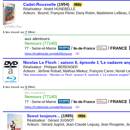
Cadet-Rousselle
(1954)
Réalisateur :
André HUNEBELLE
Acteurs : Bourvil, François Périer, Dany Robin, Madeleine LeBeau, 
DVD/Blu-Ray
1
lieu trouvé sur
7
(filtre)
aux alentours
Nemours (77140)
/
/
FRANCE
77 - Seine-et-Marne
Ile-de-France
https://fr.wikipedia.org/wiki/Nemours
Nicolas Le Floch : saison 6, épisode 1 'Le cadavre ang
Réalisateur :
Philippe BERENGER
Acteurs : Jérôme Robart, Mathias Mlekuz, François Caron, Norah L
Titre international : "Nicolas Le Floch: season 6, episode 1 'Le cadavre anglais'
1
lieu trouvé sur
3
(filtre)
(lieu à préciser)
Nemours (77140)
/
/
FRANCE
77 - Seine-et-Marne
Ile-de-France
https://fr.wikipedia.org/wiki/Nemours
Scout toujours...
(1985)
Réalisateur :
Gérard JUGNOT
Acteurs : Gérard Jugnot, Jean-Claude Leguay, Jean Rougerie, Je