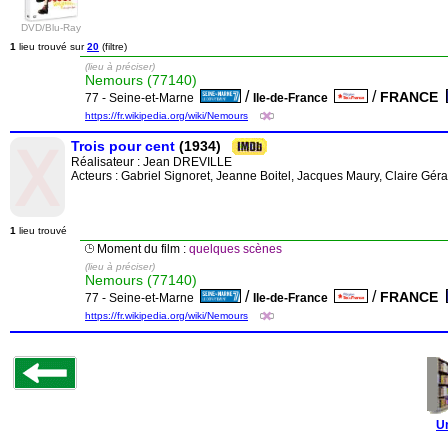
DVD/Blu-Ray
1
lieu trouvé sur
20
(filtre)
(lieu à préciser)
Nemours (77140)
/
/
FRANCE
77 - Seine-et-Marne
Ile-de-France
https://fr.wikipedia.org/wiki/Nemours
Trois pour cent
(1934)
Réalisateur :
Jean DREVILLE
Acteurs : Gabriel Signoret, Jeanne Boitel, Jacques Maury, Claire Géra
1
lieu trouvé
Moment du film :
quelques scènes
(lieu à préciser)
Nemours (77140)
/
/
FRANCE
77 - Seine-et-Marne
Ile-de-France
https://fr.wikipedia.org/wiki/Nemours
U