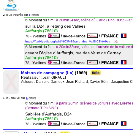
2
lieux trouvés sur
5
(filtre)
Moment du film :
à 20min14sec, scène où Carlo (Tino ROSSI) et
sur la D24, à l'étang des Vallées
Auffargis (78610)
/
/
FRANCE
78 - Yvelines
Ile-de-France
https://fr.wikipedia.org/wiki/%C3%89tang_des_Vall%C3%A9es
Moment du film :
à 20min32sec, scène de l'arrivée de la voiture
devant l'église d'Auffargis, rue des Vaux de Cernay
Auffargis (78610)
/
/
FRANCE
78 - Yvelines
Ile-de-France
Maison de campagne (La)
(1969)
Réalisateur :
Jean GIRAULT
Acteurs : Danielle Darrieux, Jean Richard, Xavier Gélin, Jacqueline
1
lieu trouvé sur
4
(filtre)
Moment du film :
à partir 26min, scènes de voitures avec Loret
(Bernard TIPHAINE)
Sablière d'Auffargis, D24
Auffargis (78610)
/
/
FRANCE
78 - Yvelines
Ile-de-France