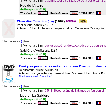
Moment du film :
à 35min, scène de l'attaque de la poste par la 
Rue de l'Artoire
Auffargis (78610)
/
/
FRANCE
78 - Yvelines
Ile-de-France
Chevalier Tempête (Le)
(1967)
Série TV
Réalisateur :
Yannick ANDREI
Acteurs : Robert Etcheverry, Jacques Balutin, Geneviève Casile, Gian
1
lieu trouvé sur
8
(filtre)
Moment du film :
quelques scènes de cavalcades et de poursuite
Sablière d'Auffargis, D24
Auffargis (78610)
/
/
FRANCE
78 - Yvelines
Ile-de-France
Faut pas prendre les enfants du bon Dieu pour des 
Réalisateur :
Michel AUDIARD
Acteurs : Françoise Rosay, Bernard Blier, Marlène Jobert, André Po
Titre international : "Leontine"
1
lieu trouvé sur
4
(filtre)
Moment du film :
à 5min30sec, scène de l'attaque du fourgon bli
Lieu-dit La Sablière
Auffargis (78610)
/
/
FRANCE
78 - Yvelines
Ile-de-France