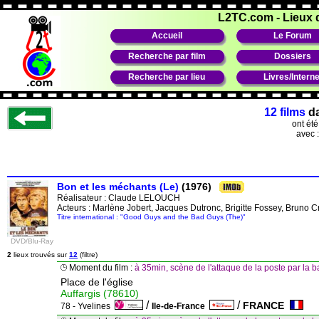
L2TC.com
-
Lieux 
Accueil
Le Forum
Recherche par film
Dossiers
Recherche par lieu
Livres/Interne
12 films
d
ont ét
avec 
Bon et les méchants (Le)
(1976)
Réalisateur :
Claude LELOUCH
Acteurs : Marlène Jobert, Jacques Dutronc, Brigitte Fossey, Bruno C
Titre international : "Good Guys and the Bad Guys (The)"
DVD/Blu-Ray
2
lieux trouvés sur
12
(filtre)
Moment du film :
à 35min, scène de l'attaque de la poste par la 
Place de l'église
Auffargis (78610)
/
/
FRANCE
78 - Yvelines
Ile-de-France