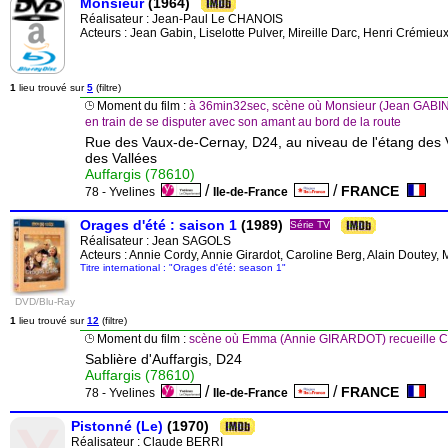
Monsieur
(1964)
Réalisateur :
Jean-Paul Le CHANOIS
Acteurs : Jean Gabin, Liselotte Pulver, Mireille Darc, Henri Crémie
1
lieu trouvé sur
5
(filtre)
Moment du film :
à 36min32sec, scène où Monsieur (Jean GABIN) 
en train de se disputer avec son amant au bord de la route
Rue des Vaux-de-Cernay, D24, au niveau de l'étang des V
des Vallées
Auffargis (78610)
/
/
FRANCE
78 - Yvelines
Ile-de-France
Orages d'été : saison 1
(1989)
Série TV
Réalisateur :
Jean SAGOLS
Acteurs : Annie Cordy, Annie Girardot, Caroline Berg, Alain Doutey,
Titre international : "Orages d'été: season 1"
DVD/Blu-Ray
1
lieu trouvé sur
12
(filtre)
Moment du film :
scène où Emma (Annie GIRARDOT) recueille Ch
Sablière d'Auffargis, D24
Auffargis (78610)
/
/
FRANCE
78 - Yvelines
Ile-de-France
Pistonné (Le)
(1970)
Réalisateur :
Claude BERRI