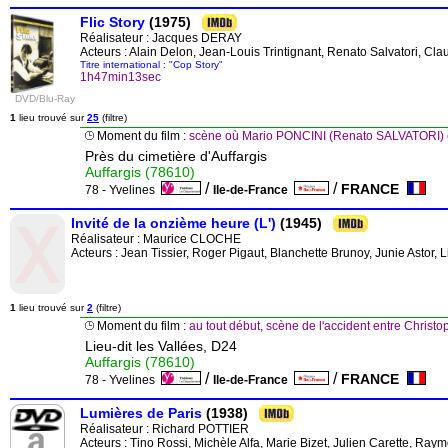
Flic Story
(1975)
Réalisateur :
Jacques DERAY
Acteurs : Alain Delon, Jean-Louis Trintignant, Renato Salvatori, C
Titre international : "Cop Story"
1h47min13sec
DVD/Blu-Ray
1
lieu trouvé sur
25
(filtre)
Moment du film :
scène où Mario PONCINI (Renato SALVATORI) e
Près du cimetière d'Auffargis
Auffargis (78610)
/
/
FRANCE
78 - Yvelines
Ile-de-France
Invité de la onzième heure (L')
(1945)
Réalisateur :
Maurice CLOCHE
Acteurs : Jean Tissier, Roger Pigaut, Blanchette Brunoy, Junie Astor, 
1
lieu trouvé sur
2
(filtre)
Moment du film :
au tout début, scène de l'accident entre Chris
Lieu-dit les Vallées, D24
Auffargis (78610)
/
/
FRANCE
78 - Yvelines
Ile-de-France
Lumières de Paris
(1938)
Réalisateur :
Richard POTTIER
Acteurs : Tino Rossi, Michèle Alfa, Marie Bizet, Julien Carette, R