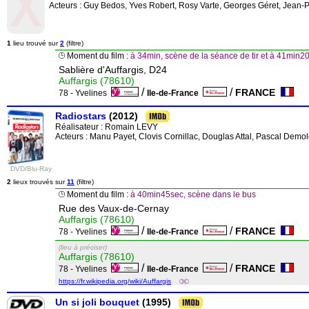
Acteurs : Guy Bedos, Yves Robert, Rosy Varte, Georges Géret, Jean-Pi
1
lieu trouvé sur
2
(filtre)
Moment du film :
à 34min, scène de la séance de tir et à 41min
Sablière d'Auffargis, D24
Auffargis (78610)
/
/
FRANCE
78 - Yvelines
Ile-de-France
Radiostars
(2012)
Réalisateur :
Romain LEVY
Acteurs : Manu Payet, Clovis Cornillac, Douglas Attal, Pascal Demo
DVD/Blu-Ray
2
lieux trouvés sur
11
(filtre)
Moment du film :
à 40min45sec, scène dans le bus
Rue des Vaux-de-Cernay
Auffargis (78610)
/
/
FRANCE
78 - Yvelines
Ile-de-France
(lieu à préciser)
Auffargis (78610)
/
/
FRANCE
78 - Yvelines
Ile-de-France
https://fr.wikipedia.org/wiki/Auffargis
Un si joli bouquet
(1995)