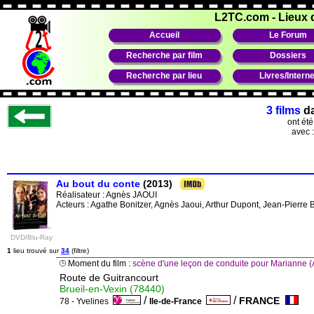
L2TC.com
-
Lieux 
Accueil
Le Forum
Recherche par film
Dossiers
Recherche par lieu
Livres/Interne
3 films
d
ont ét
avec 
Au bout du conte
(2013)
Réalisateur :
Agnès JAOUI
Acteurs : Agathe Bonitzer, Agnès Jaoui, Arthur Dupont, Jean-Pierre 
DVD/Blu-Ray
1
lieu trouvé sur
34
(filtre)
Moment du film :
scène d'une leçon de conduite pour Marianne 
Route de Guitrancourt
Brueil-en-Vexin (78440)
/
/
FRANCE
78 - Yvelines
Ile-de-France