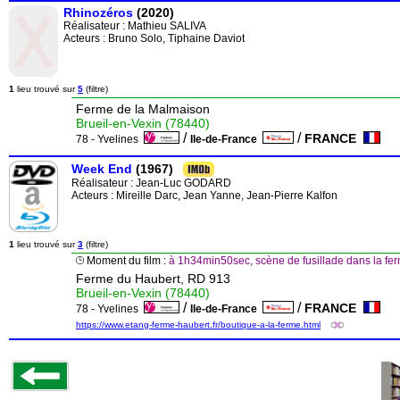
Rhinozéros
(2020)
Réalisateur :
Mathieu SALIVA
Acteurs : Bruno Solo, Tiphaine Daviot
1
lieu trouvé sur
5
(filtre)
Ferme de la Malmaison
Brueil-en-Vexin (78440)
/
/
FRANCE
78 - Yvelines
Ile-de-France
Week End
(1967)
Réalisateur :
Jean-Luc GODARD
Acteurs : Mireille Darc, Jean Yanne, Jean-Pierre Kalfon
1
lieu trouvé sur
3
(filtre)
Moment du film :
à 1h34min50sec, scène de fusillade dans la fe
Ferme du Haubert, RD 913
Brueil-en-Vexin (78440)
/
/
FRANCE
78 - Yvelines
Ile-de-France
https://www.etang-ferme-haubert.fr/boutique-a-la-ferme.html