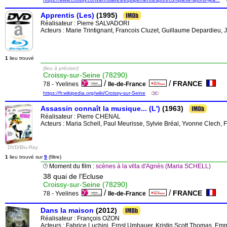
Apprentis (Les)
(1995)
Réalisateur :
Pierre SALVADORI
Acteurs : Marie Trintignant, Francois Cluzet, Guillaume Depardieu, J
1
lieu trouvé
(lieu à préciser)
Croissy-sur-Seine (78290)
/
/
FRANCE
78 - Yvelines
Ile-de-France
https://fr.wikipedia.org/wiki/Croissy-sur-Seine
Assassin connaît la musique... (L')
(1963)
Réalisateur :
Pierre CHENAL
Acteurs : Maria Schell, Paul Meurisse, Sylvie Bréal, Yvonne Clech, 
DVD/Blu-Ray
1
lieu trouvé sur
9
(filtre)
Moment du film :
scènes à la villa d'Agnès (Maria SCHELL)
38 quai de l'Ecluse
Croissy-sur-Seine (78290)
/
/
FRANCE
78 - Yvelines
Ile-de-France
Dans la maison
(2012)
Réalisateur :
François OZON
Acteurs : Fabrice Luchini, Ernst Umhauer, Kristin Scott Thomas, E