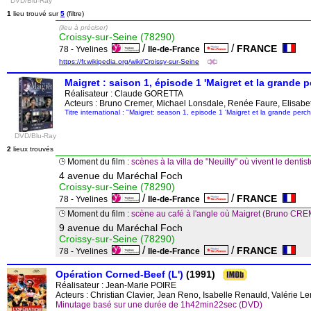
DVD/Blu-Ray
1
lieu trouvé sur
5
(filtre)
(lieu à préciser)
Croissy-sur-Seine (78290)
/
/
FRANCE
78 - Yvelines
Ile-de-France
https://fr.wikipedia.org/wiki/Croissy-sur-Seine
Maigret : saison 1, épisode 1 'Maigret et la grande p
Réalisateur :
Claude GORETTA
Acteurs : Bruno Cremer, Michael Lonsdale, Renée Faure, Elisabet
Titre international : "Maigret: season 1, episode 1 'Maigret et la grande perch
DVD/Blu-Ray
2
lieux trouvés
Moment du film :
scènes à la villa de "Neuilly" où vivent le de
4 avenue du Maréchal Foch
Croissy-sur-Seine (78290)
/
/
FRANCE
78 - Yvelines
Ile-de-France
Moment du film :
scène au café à l'angle où Maigret (Bruno CREME
9 avenue du Maréchal Foch
Croissy-sur-Seine (78290)
/
/
FRANCE
78 - Yvelines
Ile-de-France
Opération Corned-Beef (L')
(1991)
Réalisateur :
Jean-Marie POIRE
Acteurs : Christian Clavier, Jean Reno, Isabelle Renauld, Valérie L
Minutage basé sur une durée de 1h42min22sec (DVD)