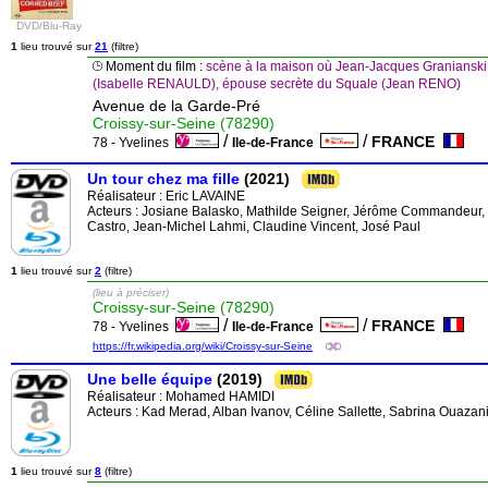
DVD/Blu-Ray
1
lieu trouvé sur
21
(filtre)
Moment du film :
scène à la maison où Jean-Jacques Granianski 
(Isabelle RENAULD), épouse secrète du Squale (Jean RENO)
Avenue de la Garde-Pré
Croissy-sur-Seine (78290)
/
/
FRANCE
78 - Yvelines
Ile-de-France
Un tour chez ma fille
(2021)
Réalisateur :
Eric LAVAINE
Acteurs : Josiane Balasko, Mathilde Seigner, Jérôme Commandeur, 
Castro, Jean-Michel Lahmi, Claudine Vincent, José Paul
1
lieu trouvé sur
2
(filtre)
(lieu à préciser)
Croissy-sur-Seine (78290)
/
/
FRANCE
78 - Yvelines
Ile-de-France
https://fr.wikipedia.org/wiki/Croissy-sur-Seine
Une belle équipe
(2019)
Réalisateur :
Mohamed HAMIDI
Acteurs : Kad Merad, Alban Ivanov, Céline Sallette, Sabrina Ouazan
1
lieu trouvé sur
8
(filtre)