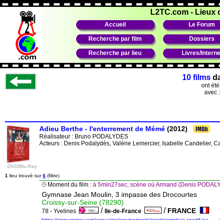
L2TC.com
-
Lieux 
Accueil
Le Forum
Recherche par film
Dossiers
Recherche par lieu
Livres/Interne
10 films
d
ont ét
avec 
Adieu Berthe - l'enterrement de Mémé
(2012)
Réalisateur :
Bruno PODALYDES
Acteurs : Denis Podalydès, Valérie Lemercier, Isabelle Candelier, 
DVD/Blu-Ray
1
lieu trouvé sur
6
(filtre)
Moment du film :
à 5min27sec, scène où Armand (Denis PODALYDE
Gymnase Jean Moulin, 3 impasse des Drocourtes
Croissy-sur-Seine (78290)
/
/
FRANCE
78 - Yvelines
Ile-de-France
https://www.croissy.com/annuaires/equipements/sport/complexe-sportif-jea...