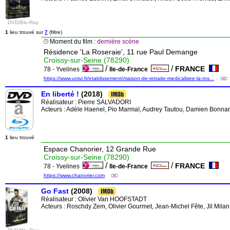
DVD/Blu-Ray
1
lieu trouvé sur
7
(filtre)
Moment du film :
dernière scène
Résidence 'La Roseraie', 11 rue Paul Demange
Croissy-sur-Seine (78290)
/
/
FRANCE
78 - Yvelines
Ile-de-France
https://www.univi.fr/etablissement/maison-de-retraite-medicalisee-la-ros...
En liberté !
(2018)
Réalisateur :
Pierre SALVADORI
Acteurs : Adèle Haenel, Pio Marmaï, Audrey Tautou, Damien Bonnar
1
lieu trouvé
Espace Chanorier, 12 Grande Rue
Croissy-sur-Seine (78290)
/
/
FRANCE
78 - Yvelines
Ile-de-France
https://www.chanorier.com
Go Fast
(2008)
Réalisateur :
Olivier Van HOOFSTADT
Acteurs : Roschdy Zem, Olivier Gourmet, Jean-Michel Fête, Jil Mila