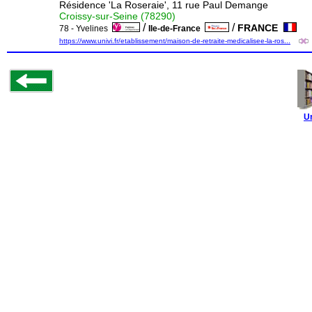
Résidence 'La Roseraie', 11 rue Paul Demange
Croissy-sur-Seine (78290)
/
/
FRANCE
78 - Yvelines
Ile-de-France
https://www.univi.fr/etablissement/maison-de-retraite-medicalisee-la-ros...
U