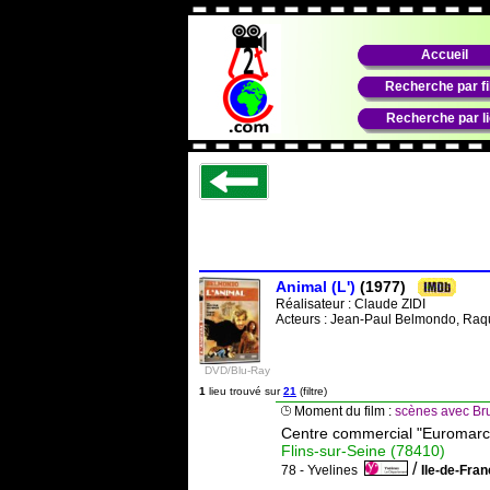
Accueil
Recherche par f
Recherche par l
Animal (L')
(1977)
Réalisateur :
Claude ZIDI
Acteurs : Jean-Paul Belmondo, Raq
DVD/Blu-Ray
1
lieu trouvé sur
21
(filtre)
Moment du film :
scènes avec Bru
Centre commercial "Euromarch
Flins-sur-Seine (78410)
/
78 - Yvelines
Ile-de-Fra