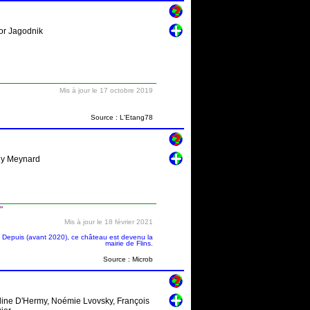
nor Jagodnik
Mis à jour le 17 octobre 2019
Source : L'Etang78
sly Meynard
"
Mis à jour le 18 février 2021
 Depuis (avant 2020), ce château est devenu la
mairie de Flins.
Source : Microb
eline D'Hermy, Noémie Lvovsky, François