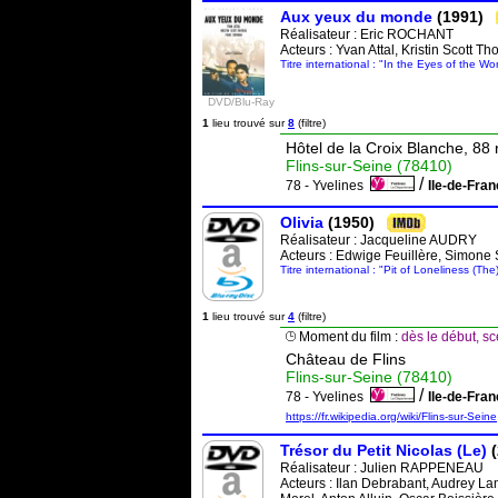
Aux yeux du monde
(1991)
Réalisateur :
Eric ROCHANT
Acteurs : Yvan Attal, Kristin Scott
Titre international : "In the Eyes of the Wor
DVD/Blu-Ray
1
lieu trouvé sur
8
(filtre)
Hôtel de la Croix Blanche, 88
Flins-sur-Seine (78410)
/
78 - Yvelines
Ile-de-Fra
Olivia
(1950)
Réalisateur :
Jacqueline AUDRY
Acteurs : Edwige Feuillère, Simone
Titre international : "Pit of Loneliness (The
1
lieu trouvé sur
4
(filtre)
Moment du film :
dès le début, sc
Château de Flins
Flins-sur-Seine (78410)
/
78 - Yvelines
Ile-de-Fra
https://fr.wikipedia.org/wiki/Flins-sur-Seine
Trésor du Petit Nicolas (Le)
(
Réalisateur :
Julien RAPPENEAU
Acteurs : Ilan Debrabant, Audrey La