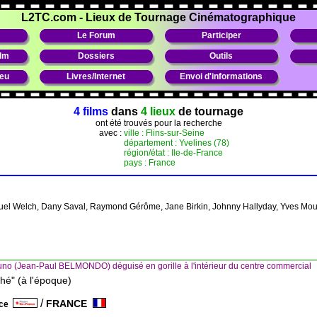
L2TC.com
-
Lieux de Tournage Cinématographique
Le Forum
Participer
ilm
Dossiers
Outils
ieu
Livres/Internet
Envoi d'informations
4 films
dans
4 lieux
de tournage
ont été trouvés pour la recherche
avec :
ville : Flins-sur-Seine
département : Yvelines (78)
région/état : Ile-de-France
pays : France
uel Welch, Dany Saval, Raymond Gérôme, Jane Birkin, Johnny Hallyday, Yves Mou
no (Jean-Paul BELMONDO) déguisé en gorille à l'intérieur du centre commercial
é" (à l'époque)
/
FRANCE
nce