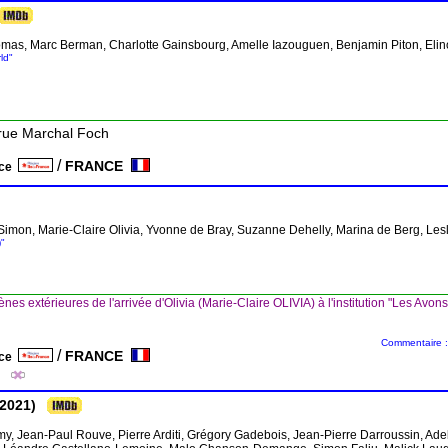
 Thomas, Marc Berman, Charlotte Gainsbourg, Amelle Iazouguen, Benjamin Piton, Eli
ld"
 rue Marchal Foch
/
FRANCE
nce
 Simon, Marie-Claire Olivia, Yvonne de Bray, Suzanne Dehelly, Marina de Berg, Le
)"
ènes extérieures de l'arrivée d'Olivia (Marie-Claire OLIVIA) à l'institution "Les Avons
Commentaire :
/
FRANCE
nce
2021)
my, Jean-Paul Rouve, Pierre Arditi, Grégory Gadebois, Jean-Pierre Darroussin, Ad