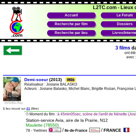
L2TC.com
-
Lieux 
Accueil
Le Forum
Recherche par film
Dossiers
Recherche par lieu
Livres/Interne
3 films
d
ont ét
avec 
Demi-soeur
(2013)
Réalisateur :
Josiane BALASKO
Acteurs : Josiane Balasko, Michel Blanc, Brigitte Roüan, Françoise 
DVD/Blu-Ray
1
lieu trouvé sur
21
(filtre)
Moment du film :
à 45min05sec, scène de l'arrêt de Nénette (Jos
Station-service Avia, aire de la Prairie, N12
Maulette (78550)
/
/
FRANCE
78 - Yvelines
Ile-de-France