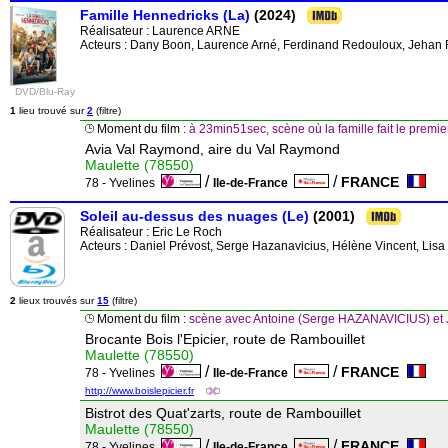
Famille Hennedricks (La)
(2024)
Réalisateur :
Laurence ARNE
Acteurs : Dany Boon, Laurence Arné, Ferdinand Redouloux, Jehan R
DVD/Blu-Ray
1
lieu trouvé sur
2
(filtre)
Moment du film :
à 23min51sec, scène où la famille fait le premie
Avia Val Raymond, aire du Val Raymond
Maulette (78550)
/
/
FRANCE
78 - Yvelines
Ile-de-France
Soleil au-dessus des nuages (Le)
(2001)
Réalisateur :
Eric Le Roch
Acteurs : Daniel Prévost, Serge Hazanavicius, Hélène Vincent, Lisa
2
lieux trouvés sur
15
(filtre)
Moment du film :
scène avec Antoine (Serge HAZANAVICIUS) et 
Brocante Bois l'Epicier, route de Rambouillet
Maulette (78550)
/
/
FRANCE
78 - Yvelines
Ile-de-France
http://www.boislepicier.fr
Bistrot des Quat'zarts, route de Rambouillet
Maulette (78550)
/
/
FRANCE
78 - Yvelines
Ile-de-France