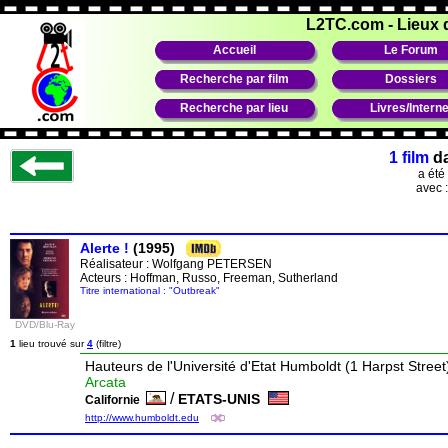
L2TC.com
-
Lieux 
Accueil
Le Forum
Recherche par film
Dossiers
Recherche par lieu
Livres/Interne
1 film
d
a été
avec 
Alerte !
(1995)
Réalisateur :
Wolfgang PETERSEN
Acteurs : Hoffman, Russo, Freeman, Sutherland
Titre international : "Outbreak"
DVD/Blu-Ray
1
lieu trouvé sur
4
(filtre)
Hauteurs de l'Université d'Etat Humboldt (1 Harpst Street
Arcata
/
ETATS-UNIS
Californie
http://www.humboldt.edu