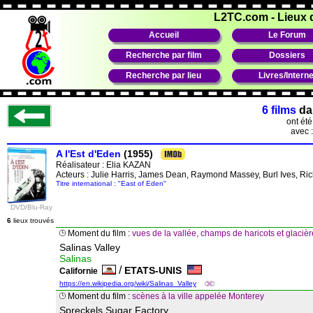
L2TC.com
-
Lieux 
Accueil
Le Forum
Recherche par film
Dossiers
Recherche par lieu
Livres/Interne
6 films
da
ont ét
avec 
A l'Est d'Eden
(1955)
Réalisateur :
Elia KAZAN
Acteurs : Julie Harris, James Dean, Raymond Massey, Burl Ives, Ric
Titre international : "East of Eden"
DVD/Blu-Ray
6
lieux trouvés
Moment du film :
vues de la vallée, champs de haricots et glacièr
Salinas Valley
Salinas
/
ETATS-UNIS
Californie
https://en.wikipedia.org/wiki/Salinas_Valley
Moment du film :
scènes à la ville appelée Monterey
Spreckels Sugar Factory