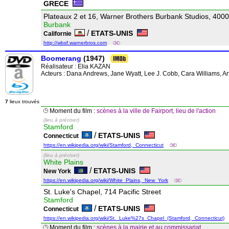
GRECE
Plateaux 2 et 16, Warner Brothers Burbank Studios, 400
Burbank
/
ETATS-UNIS
Californie
http://wbsf.warnerbros.com
Boomerang
(1947)
Réalisateur :
Elia KAZAN
Acteurs : Dana Andrews, Jane Wyatt, Lee J. Cobb, Cara Williams, 
7
lieux trouvés
Moment du film :
scènes à la ville de Fairport, lieu de l'action
(lieu à préciser)
Stamford
/
ETATS-UNIS
Connecticut
https://en.wikipedia.org/wiki/Stamford,_Connecticut
(lieu à préciser)
White Plains
/
ETATS-UNIS
New York
https://en.wikipedia.org/wiki/White_Plains,_New_York
St. Luke's Chapel, 714 Pacific Street
Stamford
/
ETATS-UNIS
Connecticut
https://en.wikipedia.org/wiki/St._Luke%27s_Chapel_(Stamford,_Connecticut)
Moment du film :
scènes à la mairie et au commissariat