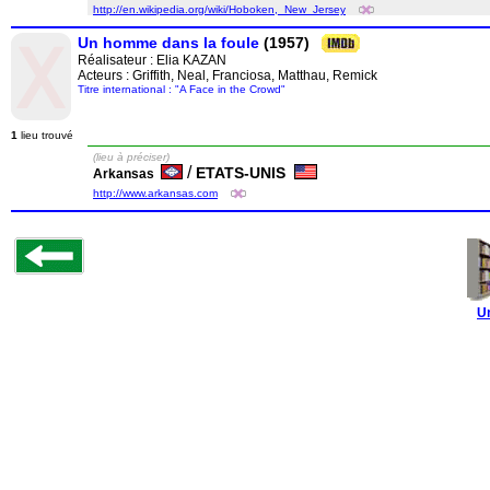
http://en.wikipedia.org/wiki/Hoboken,_New_Jersey
Un homme dans la foule
(1957)
Réalisateur :
Elia KAZAN
Acteurs : Griffith, Neal, Franciosa, Matthau, Remick
Titre international : "A Face in the Crowd"
1
lieu trouvé
(lieu à préciser)
/
ETATS-UNIS
Arkansas
http://www.arkansas.com
U