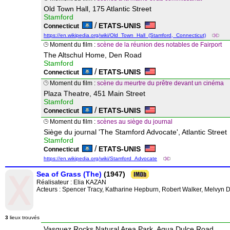
Old Town Hall, 175 Atlantic Street
Stamford
/
ETATS-UNIS
Connecticut
https://en.wikipedia.org/wiki/Old_Town_Hall_(Stamford,_Connecticut)
Moment du film :
scène de la réunion des notables de Fairport
The Altschul Home, Den Road
Stamford
/
ETATS-UNIS
Connecticut
Moment du film :
scène du meurtre du prêtre devant un cinéma
Plaza Theatre, 451 Main Street
Stamford
/
ETATS-UNIS
Connecticut
Moment du film :
scènes au siège du journal
Siège du journal 'The Stamford Advocate', Atlantic Street
Stamford
/
ETATS-UNIS
Connecticut
https://en.wikipedia.org/wiki/Stamford_Advocate
Sea of Grass (The)
(1947)
Réalisateur :
Elia KAZAN
Acteurs : Spencer Tracy, Katharine Hepburn, Robert Walker, Melvyn 
3
lieux trouvés
Vasquez Rocks Natural Area Park, Agua Dulce Road