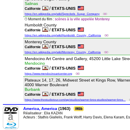
Salinas
/
ETATS-UNIS
Californie
https://en.wikipedia.org/wiki/Spreckels_Sugar_Company
Moment du film :
scènes à la ville appelée Monterey
Humboldt County
/
ETATS-UNIS
Californie
https://en.wikipedia.org/wiki/Humboldt_County,_California
Monterey County
/
ETATS-UNIS
Californie
https://en.wikipedia.org/wiki/Monterey_County,_California
Mendocino Art Centre and Gallery, 45200 Little Lake Stre
Mendocino
/
ETATS-UNIS
Californie
https://www.mendocinoartcenter.org
Plateaux 14, 17, 26, Midwest Street et Kings Row, Warner
4000 Warner Boulevard
Burbank
/
ETATS-UNIS
Californie
https://www.thestudiotour.com/wp/studios/warner-bros-studios/warner-bros...
America, America
(1963)
Réalisateur :
Elia KAZAN
Acteurs : Stathis Giallelis, Frank Wolff, Harry Davis, Elena Karam, 