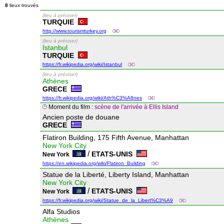
8
lieux trouvés
(lieu à préciser)
TURQUIE
http://www.tourismturkey.org
(lieu à préciser)
Istanbul
TURQUIE
https://fr.wikipedia.org/wiki/Istanbul
(lieu à préciser)
Athènes
GRECE
https://fr.wikipedia.org/wiki/Ath%C3%A8nes
Moment du film :
scène de l'arrivée à Ellis Island
Ancien poste de douane
GRECE
Flatiron Building, 175 Fifth Avenue, Manhattan
New York City
/
ETATS-UNIS
New York
https://en.wikipedia.org/wiki/Flatiron_Building
Statue de la Liberté, Liberty Island, Manhattan
New York City
/
ETATS-UNIS
New York
https://fr.wikipedia.org/wiki/Statue_de_la_Libert%C3%A9
Alfa Studios
Athènes