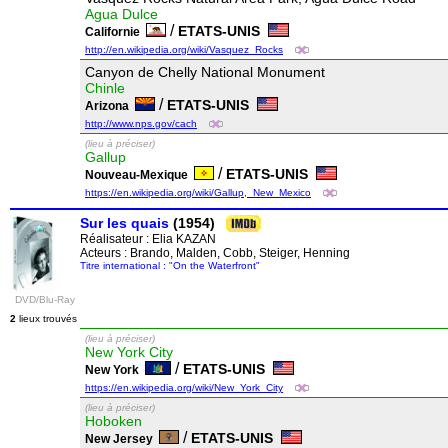
Agua Dulce
/
ETATS-UNIS
Californie
http://en.wikipedia.org/wiki/Vasquez_Rocks
Canyon de Chelly National Monument
Chinle
/
ETATS-UNIS
Arizona
http://www.nps.gov/cach
(lieu à préciser)
Gallup
/
ETATS-UNIS
Nouveau-Mexique
https://en.wikipedia.org/wiki/Gallup,_New_Mexico
Sur les quais
(1954)
Réalisateur :
Elia KAZAN
Acteurs : Brando, Malden, Cobb, Steiger, Henning
Titre international : "On the Waterfront"
DVD/Blu-Ray
2
lieux trouvés
(lieu à préciser)
New York City
/
ETATS-UNIS
New York
https://en.wikipedia.org/wiki/New_York_City
(lieu à préciser)
Hoboken
/
ETATS-UNIS
New Jersey