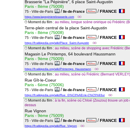
Brasserie "La Pépinière", 6 place Saint-Augustin
Paris - 8ème (75008)
/
/
FRANCE
75 - Ville-de-Paris
Ile-de-France
https://www.lapepinierebrasserie.com
Moment du film :
au milieu, longue scène onirique où Frédéric (
Terre-plein central de la place Saint-Augustin
Paris - 8ème (75008)
/
/
FRANCE
75 - Ville-de-Paris
Ile-de-France
https://fr.wikipedia.org/wiki/Place_Saint-Augustin
Moment du film :
au milieu, scène de shopping avec Frédéric (
Magasin Le Printemps, 64 boulevard Haussmann
Paris - 9ème (75009)
/
/
FRANCE
75 - Ville-de-Paris
Ile-de-France
https://fr.wikipedia.org/wiki/Printemps_Haussmann
Moment du film :
au milieu, scène où Frédéric (Bernard VERLEY)
Rue Gît-le-Coeur
Paris - 6ème (75006)
/
/
FRANCE
75 - Ville-de-Paris
Ile-de-France
https://fr.wikipedia.org/wiki/Rue_G%C3%AEt-le-C%C5%93ur
Moment du film :
à la fin, scène où Chloé (Zouzou) trouve un jo
dessus
Rue Vignon
Paris - 9ème (75009)
/
/
FRANCE
75 - Ville-de-Paris
Ile-de-France
https://fr.wikipedia.org/wiki/Rue_Vignon