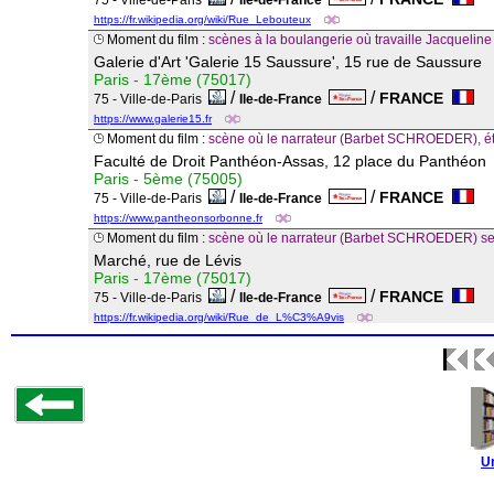
75 - Ville-de-Paris
Ile-de-France
https://fr.wikipedia.org/wiki/Rue_Lebouteux
Moment du film :
scènes à la boulangerie où travaille Jacqueli
Galerie d'Art 'Galerie 15 Saussure', 15 rue de Saussure
Paris - 17ème (75017)
/
/
FRANCE
75 - Ville-de-Paris
Ile-de-France
https://www.galerie15.fr
Moment du film :
scène où le narrateur (Barbet SCHROEDER), étudi
Faculté de Droit Panthéon-Assas, 12 place du Panthéon
Paris - 5ème (75005)
/
/
FRANCE
75 - Ville-de-Paris
Ile-de-France
https://www.pantheonsorbonne.fr
Moment du film :
scène où le narrateur (Barbet SCHROEDER) s
Marché, rue de Lévis
Paris - 17ème (75017)
/
/
FRANCE
75 - Ville-de-Paris
Ile-de-France
https://fr.wikipedia.org/wiki/Rue_de_L%C3%A9vis
U