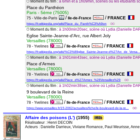
Moment du film :
à 6min et à 1h09min, scènes où les étudiants sor
Place du Panthéon
Paris - 5ème (75005)
/
/
FRANCE
75 - Ville-de-Paris
Ile-de-France
https://fr.wikipedia.org/wiki/Place_du_Panth%C3%A9on
Moment du film :
à 1h00min20sec, scène où Lydia (Danielle DARR
Eglise Sainte-Jeanne-d'Arc, rue Albert Joly
Versailles (78000)
/
/
FRANCE
78 - Yvelines
Ile-de-France
https://fr.wikipedia.org/wiki/%C3%89glise_Sainte-Jeanne-d%27Arc_de_Versa..
Moment du film :
à 1h01min43sec, scène où Lydia (Danielle DAR
Place d'Armes
Versailles (78000)
/
/
FRANCE
78 - Yvelines
Ile-de-France
https://fr.wikipedia.org/wiki/Place_d%27Armes_%28Versailles%29
Moment du film :
à 1h02min38sec, scène où Lydia (Danielle DAR
9 boulevard de la Reine
Versailles (78000)
/
/
FRANCE
78 - Yvelines
Ile-de-France
https://www.versailles.fr/15-2062/actualites/fiche/le-boulevard-de-la-re...
Affaire des poisons (L')
(1955)
Réalisateur :
Henri DECOIN
Acteurs : Danielle Darrieux, Viviane Romance, Paul Meurisse, Anne 