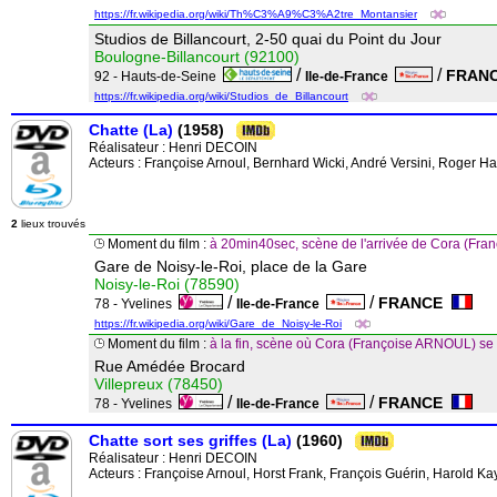
https://fr.wikipedia.org/wiki/Th%C3%A9%C3%A2tre_Montansier
Studios de Billancourt, 2-50 quai du Point du Jour
Boulogne-Billancourt (92100)
/
/
FRAN
92 - Hauts-de-Seine
Ile-de-France
https://fr.wikipedia.org/wiki/Studios_de_Billancourt
Chatte (La)
(1958)
Réalisateur :
Henri DECOIN
Acteurs : Françoise Arnoul, Bernhard Wicki, André Versini, Roger Ha
2
lieux trouvés
Moment du film :
à 20min40sec, scène de l'arrivée de Cora (Fra
Gare de Noisy-le-Roi, place de la Gare
Noisy-le-Roi (78590)
/
/
FRANCE
78 - Yvelines
Ile-de-France
https://fr.wikipedia.org/wiki/Gare_de_Noisy-le-Roi
Moment du film :
à la fin, scène où Cora (Françoise ARNOUL) se f
Rue Amédée Brocard
Villepreux (78450)
/
/
FRANCE
78 - Yvelines
Ile-de-France
Chatte sort ses griffes (La)
(1960)
Réalisateur :
Henri DECOIN
Acteurs : Françoise Arnoul, Horst Frank, François Guérin, Harold Ka