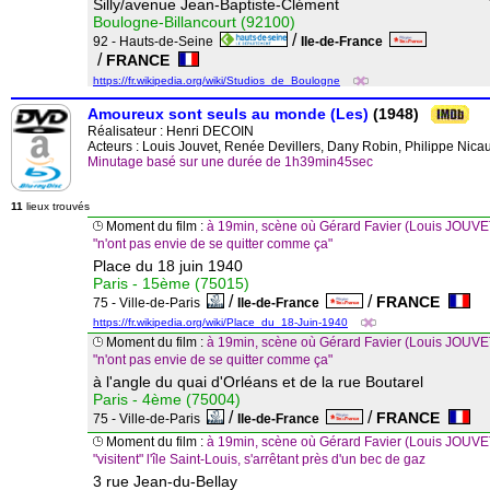
Silly/avenue Jean-Baptiste-Clément
Boulogne-Billancourt (92100)
/
92 - Hauts-de-Seine
Ile-de-France
/
FRANCE
https://fr.wikipedia.org/wiki/Studios_de_Boulogne
Amoureux sont seuls au monde (Les)
(1948)
Réalisateur :
Henri DECOIN
Acteurs : Louis Jouvet, Renée Devillers, Dany Robin, Philippe Nicau
Minutage basé sur une durée de 1h39min45sec
11
lieux trouvés
Moment du film :
à 19min, scène où Gérard Favier (Louis JOUVET
"n'ont pas envie de se quitter comme ça"
Place du 18 juin 1940
Paris - 15ème (75015)
/
/
FRANCE
75 - Ville-de-Paris
Ile-de-France
https://fr.wikipedia.org/wiki/Place_du_18-Juin-1940
Moment du film :
à 19min, scène où Gérard Favier (Louis JOUVET
"n'ont pas envie de se quitter comme ça"
à l'angle du quai d'Orléans et de la rue Boutarel
Paris - 4ème (75004)
/
/
FRANCE
75 - Ville-de-Paris
Ile-de-France
Moment du film :
à 19min, scène où Gérard Favier (Louis JOUVET
"visitent" l'île Saint-Louis, s'arrêtant près d'un bec de gaz
3 rue Jean-du-Bellay