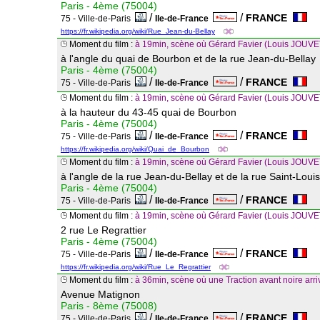
Paris - 4ème (75004)
/
/
FRANCE
75 - Ville-de-Paris
Ile-de-France
https://fr.wikipedia.org/wiki/Rue_Jean-du-Bellay
Moment du film :
à 19min, scène où Gérard Favier (Louis JOUVET)
à l'angle du quai de Bourbon et de la rue Jean-du-Bellay
Paris - 4ème (75004)
/
/
FRANCE
75 - Ville-de-Paris
Ile-de-France
Moment du film :
à 19min, scène où Gérard Favier (Louis JOUVE
à la hauteur du 43-45 quai de Bourbon
Paris - 4ème (75004)
/
/
FRANCE
75 - Ville-de-Paris
Ile-de-France
https://fr.wikipedia.org/wiki/Quai_de_Bourbon
Moment du film :
à 19min, scène où Gérard Favier (Louis JOUVE
à l'angle de la rue Jean-du-Bellay et de la rue Saint-Louis-
Paris - 4ème (75004)
/
/
FRANCE
75 - Ville-de-Paris
Ile-de-France
Moment du film :
à 19min, scène où Gérard Favier (Louis JOUVE
2 rue Le Regrattier
Paris - 4ème (75004)
/
/
FRANCE
75 - Ville-de-Paris
Ile-de-France
https://fr.wikipedia.org/wiki/Rue_Le_Regrattier
Moment du film :
à 36min, scène où une Traction avant noire arri
Avenue Matignon
Paris - 8ème (75008)
/
/
FRANCE
75 - Ville-de-Paris
Ile-de-France