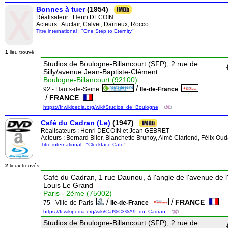
Bonnes à tuer
(1954)
Réalisateur :
Henri DECOIN
Acteurs : Auclair, Calvet, Darrieux, Rocco
Titre international : "One Step to Eternity"
1
lieu trouvé
Studios de Boulogne-Billancourt (SFP), 2 rue de
Silly/avenue Jean-Baptiste-Clément
Boulogne-Billancourt (92100)
/
92 - Hauts-de-Seine
Ile-de-France
/
FRANCE
https://fr.wikipedia.org/wiki/Studios_de_Boulogne
Café du Cadran (Le)
(1947)
Réalisateurs :
Henri DECOIN
et
Jean GEBRET
Acteurs : Bernard Blier, Blanchette Brunoy, Aimé Clariond, Félix Oud
Titre international : "Clockface Cafe"
2
lieux trouvés
Café du Cadran, 1 rue Daunou, à l'angle de l'avenue de l
Louis Le Grand
Paris - 2ème (75002)
/
/
FRANCE
75 - Ville-de-Paris
Ile-de-France
https://fr.wikipedia.org/wiki/Caf%C3%A9_du_Cadran
Studios de Boulogne-Billancourt (SFP), 2 rue de