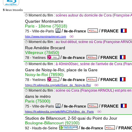
5
lieux trouvés
Moment du film :
scènes autour du domicile de Cora (François
Quartier Montmartre
Paris - 18ème (75018)
/
/
FRANCE
75 - Ville-de-Paris
Ile-de-France
http://www.montmartrenet.com
Moment du film :
au tout début, scène où Cora (Françoise ARNOUL
Rue Amédée Brocard
Villepreux (78450)
/
/
FRANCE
78 - Yvelines
Ile-de-France
Moment du film :
à 40min00sec, scène de l'arrivée de Cora (Fr
Gare de Noisy-le-Roi, place de la Gare
Noisy-le-Roi (78590)
/
/
FRANCE
78 - Yvelines
Ile-de-France
https://fr.wikipedia.org/wiki/Gare_de_Noisy-le-Roi
Moment du film :
scène où Cora (Françoise ARNOUL) est pris en f
dans le métro
Paris (75000)
/
/
FRANCE
75 - Ville-de-Paris
Ile-de-France
https://fr.wikipedia.org/wiki/M%C3%A9tro_de_Paris
Studios de Billancourt, 2-50 quai du Point du Jour
Boulogne-Billancourt (92100)
/
/
FRAN
92 - Hauts-de-Seine
Ile-de-France