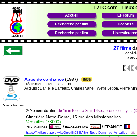
L2TC.com
-
Lieux 
Accueil
Le Forum
Recherche par film
Dossiers
Recherche par lieu
Livres/Interne
27 films
d
ont ét
avec 
Abus de confiance
(1937)
Réalisateur :
Henri DECOIN
Acteurs : Danielle Darrieux, Charles Vanel, Yvette Lebon, Pierre Mi
5
lieux trouvés
Moment du film :
de 1min40sec à 3min14sec, scènes où Lydia (D
Cimetière Notre-Dame, 15 rue des Missionnaires
Versailles (78000)
/
/
FRANCE
78 - Yvelines
Ile-de-France
https://fr.wikipedia.org/wiki/Cimeti%C3%A8re_Notre-Dame_de_Versailles