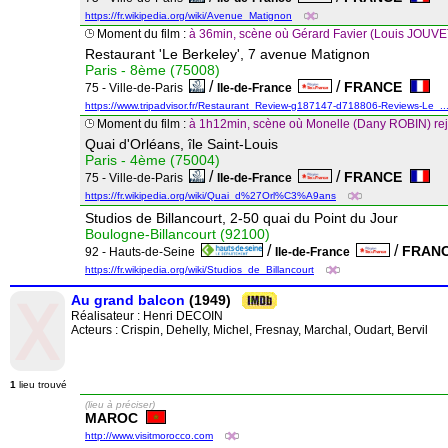
https://fr.wikipedia.org/wiki/Avenue_Matignon
Moment du film :
à 36min, scène où Gérard Favier (Louis JOUVE
Restaurant 'Le Berkeley', 7 avenue Matignon
Paris - 8ème (75008)
/
/
FRANCE
75 - Ville-de-Paris
Ile-de-France
https://www.tripadvisor.fr/Restaurant_Review-g187147-d718806-Reviews-Le_..
Moment du film :
à 1h12min, scène où Monelle (Dany ROBIN) rejo
Quai d'Orléans, île Saint-Louis
Paris - 4ème (75004)
/
/
FRANCE
75 - Ville-de-Paris
Ile-de-France
https://fr.wikipedia.org/wiki/Quai_d%27Orl%C3%A9ans
Studios de Billancourt, 2-50 quai du Point du Jour
Boulogne-Billancourt (92100)
/
/
FRAN
92 - Hauts-de-Seine
Ile-de-France
https://fr.wikipedia.org/wiki/Studios_de_Billancourt
Au grand balcon
(1949)
Réalisateur :
Henri DECOIN
Acteurs : Crispin, Dehelly, Michel, Fresnay, Marchal, Oudart, Bervil
1
lieu trouvé
(lieu à préciser)
MAROC
http://www.visitmorocco.com