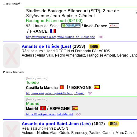
1
lieu trouvé
Studios de Boulogne-Billancourt (SFP), 2 rue de
Silly/avenue Jean-Baptiste-Clément
Boulogne-Billancourt (92100)
/
92 - Hauts-de-Seine
Ile-de-France
/
FRANCE
https://fr.wikipedia.org/wiki/Studios_de_Boulogne
Amants de Tolède (Les)
(1953)
Réalisateurs :
Henri DECOIN
et
Fernando PALACIOS
Acteurs : Alida Valli, Pedro Armendariz, Françoise Arnoul, Gérard La
2
lieux trouvés
(lieu à préciser)
Toledo
/
ESPAGNE
Castilla la Mancha
http://en.wikipedia.org/wiki/Toledo,_Spain
(lieu à préciser)
Madrid
/
ESPAGNE
Madrid
https://fr.wikipedia.org/wiki/Madrid
Amants du pont Saint-Jean (Les)
(1947)
Réalisateur :
Henri DECOIN
Acteurs : Nadine Alari, Odette Barencey, Pauline Carton, Marc Cassot