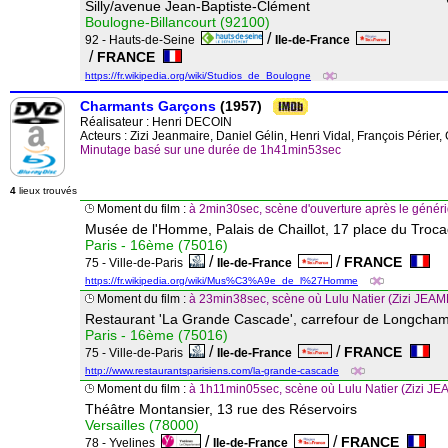
Silly/avenue Jean-Baptiste-Clément
Boulogne-Billancourt (92100)
/
92 - Hauts-de-Seine
Ile-de-France
/
FRANCE
https://fr.wikipedia.org/wiki/Studios_de_Boulogne
Charmants Garçons
(1957)
Réalisateur :
Henri DECOIN
Acteurs : Zizi Jeanmaire, Daniel Gélin, Henri Vidal, François Périe
Minutage basé sur une durée de 1h41min53sec
4
lieux trouvés
Moment du film :
à 2min30sec, scène d'ouverture après le génér
Musée de l'Homme, Palais de Chaillot, 17 place du Troc
Paris - 16ème (75016)
/
/
FRANCE
75 - Ville-de-Paris
Ile-de-France
https://fr.wikipedia.org/wiki/Mus%C3%A9e_de_l%27Homme
Moment du film :
à 23min38sec, scène où Lulu Natier (Zizi JEA
Restaurant 'La Grande Cascade', carrefour de Longcham
Paris - 16ème (75016)
/
/
FRANCE
75 - Ville-de-Paris
Ile-de-France
http://www.restaurantsparisiens.com/la-grande-cascade
Moment du film :
à 1h11min05sec, scène où Lulu Natier (Zizi JEA
Théâtre Montansier, 13 rue des Réservoirs
Versailles (78000)
/
/
FRANCE
78 - Yvelines
Ile-de-France