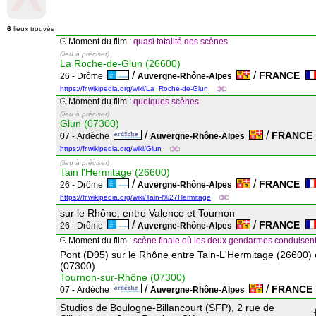
6
lieux trouvés
Moment du film :
quasi totalité des scènes
(lieu à préciser)
La Roche-de-Glun (26600)
/
/
FRANCE
26 - Drôme
Auvergne-Rhône-Alpes
https://fr.wikipedia.org/wiki/La_Roche-de-Glun
Moment du film :
quelques scènes
(lieu à préciser)
Glun (07300)
/
/
FRANC
07 - Ardèche
Auvergne-Rhône-Alpes
https://fr.wikipedia.org/wiki/Glun
(lieu à préciser)
Tain l'Hermitage (26600)
/
/
FRANCE
26 - Drôme
Auvergne-Rhône-Alpes
https://fr.wikipedia.org/wiki/Tain-l%27Hermitage
sur le Rhône, entre Valence et Tournon
/
/
FRANCE
26 - Drôme
Auvergne-Rhône-Alpes
Moment du film :
scène finale où les deux gendarmes conduisent 
Pont (D95) sur le Rhône entre Tain-L'Hermitage (26600)
(07300)
Tournon-sur-Rhône (07300)
/
/
FRANC
07 - Ardèche
Auvergne-Rhône-Alpes
Studios de Boulogne-Billancourt (SFP), 2 rue de