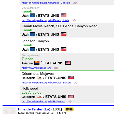
http://en.wikipedia.org/wiki/Paria_Canyon
(lieu à préciser)
Kanab
/
ETATS-UNIS
Utah
http://en.wikipedia.org/wiki/Kanab,_Utah
Kanab Movie Ranch, 5001 Angel Canyon Road
Kanab
/
ETATS-UNIS
Utah
Johnson Canyon
Kanab
/
ETATS-UNIS
Utah
(lieu à préciser)
Tucson
/
ETATS-UNIS
Arizona
http://www.visittucson.org
Désert des Mojaves
/
ETATS-UNIS
Californie
http://en.wikipedia.org/wiki/Mojave_Desert
Hollywood
Los Angeles
/
ETATS-UNIS
Californie
http://en.wikipedia.org/wiki/Hollywood
Fille de l'enfer (La)
(1931)
Réalisateur :
William A. WELLMAN