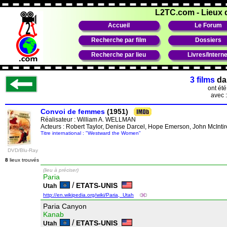
L2TC.com
-
Lieux 
Accueil
Le Forum
Recherche par film
Dossiers
Recherche par lieu
Livres/Interne
3 films
da
ont ét
avec 
Convoi de femmes
(1951)
Réalisateur :
William A. WELLMAN
Acteurs : Robert Taylor, Denise Darcel, Hope Emerson, John McInt
Titre international : "Westward the Women"
DVD/Blu-Ray
8
lieux trouvés
(lieu à préciser)
Paria
/
ETATS-UNIS
Utah
http://en.wikipedia.org/wiki/Paria,_Utah
Paria Canyon
Kanab
/
ETATS-UNIS
Utah