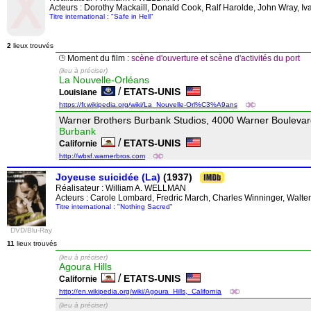
Acteurs : Dorothy Mackaill, Donald Cook, Ralf Harolde, John Wray, Iv
Titre international : "Safe in Hell"
2
lieux trouvés
Moment du film :
scène d'ouverture et scène d'activités du port
(lieu à préciser)
La Nouvelle-Orléans
/
ETATS-UNIS
Louisiane
https://fr.wikipedia.org/wiki/La_Nouvelle-Orl%C3%A9ans
Warner Brothers Burbank Studios, 4000 Warner Bouleva
Burbank
/
ETATS-UNIS
Californie
http://wbsf.warnerbros.com
Joyeuse suicidée (La)
(1937)
Réalisateur :
William A. WELLMAN
Acteurs : Carole Lombard, Fredric March, Charles Winninger, Walter
Titre international : "Nothing Sacred"
DVD/Blu-Ray
11
lieux trouvés
(lieu à préciser)
Agoura Hills
/
ETATS-UNIS
Californie
http://en.wikipedia.org/wiki/Agoura_Hills,_California
(lieu à préciser)