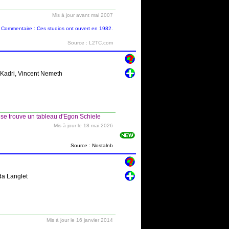
Mis à jour avant mai 2007
Commentaire : Ces studios ont ouvert en 1982.
Source : L2TC.com
s Kadri, Vincent Nemeth
se trouve un tableau d'Egon Schiele
Mis à jour le 18 mai 2026
Source : Nostalnb
da Langlet
Mis à jour le 16 janvier 2014