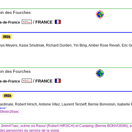
min des Fourches
/
FRANCE
le-de-France
Rhys Meyers, Kasia Smutniak, Richard Durden, Yin Bing, Amber Rose Revah, Eric 
min des Fourches
/
FRANCE
le-de-France
rdinale, Robert Hirsch, Antoine Vitez, Laurent Terzieff, Bernie Bonvoisin, Isabelle 
ierre"
h39min26sec
3min47sec, scène où Raoul (Robert HIRSCH) et Castaing (Bernie BONVOISIN), au 
des personnes du service de la voirie