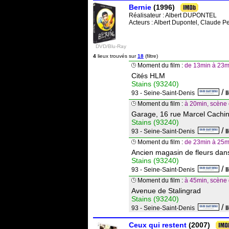
Bernie
(1996)
Réalisateur :
Albert DUPONTEL
Acteurs : Albert Dupontel, Claude 
DVD/Blu-Ray
4
lieux trouvés sur
18
(filtre)
Moment du film :
de 13min à 23m
Cités HLM
Stains (93240)
/
93 - Seine-Saint-Denis
I
Moment du film :
à 20min, scène
Garage, 16 rue Marcel Cachi
Stains (93240)
/
93 - Seine-Saint-Denis
I
Moment du film :
de 23min à 25m
Ancien magasin de fleurs dans
Stains (93240)
/
93 - Seine-Saint-Denis
I
Moment du film :
à 45min, scène
Avenue de Stalingrad
Stains (93240)
/
93 - Seine-Saint-Denis
I
Ceux qui restent
(2007)