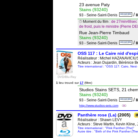
23 avenue Paty
Stains (93240)
/
93 - Seine-Saint-Denis
I
Moment du film :
de 27min48sec à
de froid, puis le ministre (Pierre 
Rue Jean-Pierre Timbaud
Stains (93240)
/
93 - Seine-Saint-Denis
I
OSS 117 : Le Caire nid d'esp
Réalisateur :
Michel HAZANAVICIU
Acteurs : Jean Dujardin, Bérénice B
Titre international : "OSS 117: Cairo, Nest
DVD/Blu-Ray
1
lieu trouvé sur
17
(filtre)
Studios Stains SETS, 21 che
Stains (93240)
/
93 - Seine-Saint-Denis
I
http://www.studios-sets.com
Panthère rose (La)
(2005)
Réalisateur :
Shawn LEVY
Acteurs : Steve Martin, Kevin Kline
Titre international : "Pink Panther (The)"
Autre titre : "Birth of the Pink Panther (The