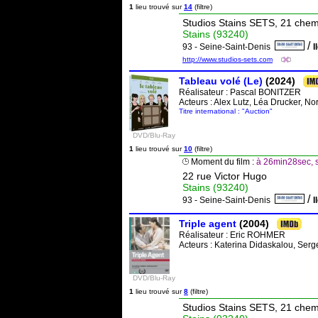
1
lieu trouvé sur
14
(filtre)
Studios Stains SETS, 21 che
Stains (93240)
/
93 - Seine-Saint-Denis
I
http://www.studios-sets.com
Tableau volé (Le)
(2024)
Réalisateur :
Pascal BONITZER
Acteurs : Alex Lutz, Léa Drucker, No
Titre international : "Auction"
DVD/Blu-Ray
1
lieu trouvé sur
10
(filtre)
Moment du film :
à 26min28sec, s
22 rue Victor Hugo
Stains (93240)
/
93 - Seine-Saint-Denis
I
Triple agent
(2004)
Réalisateur :
Eric ROHMER
Acteurs : Katerina Didaskalou, Serg
DVD/Blu-Ray
1
lieu trouvé sur
8
(filtre)
Studios Stains SETS, 21 che