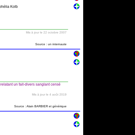
phélia Kolb
Mis à jour le 22 octobre 2007
Source : un internaute
latant un fait-divers sanglant censé
Mis à jour le 4 août 2019
Source : Alain BARBIER et générique