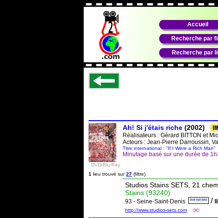
Accueil
Recherche par f
Recherche par l
Ah! Si j'étais riche
(2002)
Réalisateurs :
Gérard BITTON
et
Mi
Acteurs : Jean-Pierre Darroussin, V
Titre international : "If I Were a Rich Man"
Minutage basé sur une durée de 1
DVD/Blu-Ray
1
lieu trouvé sur
27
(filtre)
Studios Stains SETS, 21 che
Stains (93240)
/
93 - Seine-Saint-Denis
I
http://www.studios-sets.com