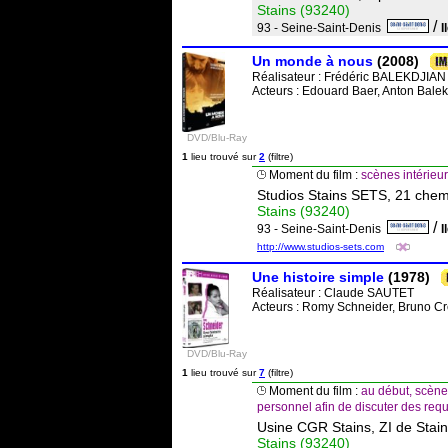
Stains (93240)
/
93 - Seine-Saint-Denis
I
Un monde à nous
(2008)
Réalisateur :
Frédéric BALEKDJIAN
Acteurs : Edouard Baer, Anton Balek
DVD/Blu-Ray
1
lieu trouvé sur
2
(filtre)
Moment du film :
scènes intérieu
Studios Stains SETS, 21 che
Stains (93240)
/
93 - Seine-Saint-Denis
I
http://www.studios-sets.com
Une histoire simple
(1978)
Réalisateur :
Claude SAUTET
Acteurs : Romy Schneider, Bruno Cr
DVD/Blu-Ray
1
lieu trouvé sur
7
(filtre)
Moment du film :
au début, scène
personnel afin de discuter des requa
Usine CGR Stains, ZI de Stai
Stains (93240)