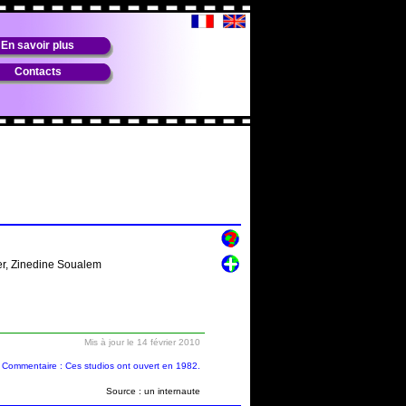
En savoir plus
Contacts
ier, Zinedine Soualem
Mis à jour le 14 février 2010
Commentaire : Ces studios ont ouvert en 1982.
Source : un internaute