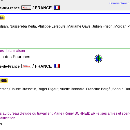
Commentaire : 
/
FRANCE
le-de-France
djian, Nassereba Keita, Philippe Lefebvre, Mariame Gaye, Julien Frison, Morgan P
res de la maison
min des Fourches
/
FRANCE
le-de-France
emer, Claude Brasseur, Roger Pigaut, Arlette Bonnard, Francine Bergé, Sophie Da
s au bureau d'étude où travaillent Marie (Romy SCHNEIDER) et ses amies et scène
lification
ns