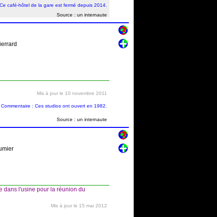
Ce café-hôtel de la gare est fermé depuis 2014.
Source : un internaute
ierrard
Mis à jour le 10 novembre 2011
Commentaire : Ces studios ont ouvert en 1982.
Source : un internaute
umier
 dans l'usine pour la réunion du
Mis à jour le 15 mai 2012