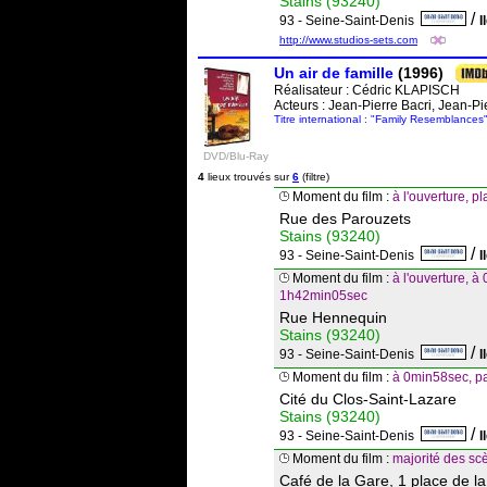
Stains (93240)
/
93 - Seine-Saint-Denis
I
http://www.studios-sets.com
Un air de famille
(1996)
Réalisateur :
Cédric KLAPISCH
Acteurs : Jean-Pierre Bacri, Jean-Pi
Titre international : "Family Resemblances
DVD/Blu-Ray
4
lieux trouvés sur
6
(filtre)
Moment du film :
à l'ouverture, 
Rue des Parouzets
Stains (93240)
/
93 - Seine-Saint-Denis
I
Moment du film :
à l'ouverture, à
1h42min05sec
Rue Hennequin
Stains (93240)
/
93 - Seine-Saint-Denis
I
Moment du film :
à 0min58sec, p
Cité du Clos-Saint-Lazare
Stains (93240)
/
93 - Seine-Saint-Denis
I
Moment du film :
majorité des sc
Café de la Gare, 1 place de l