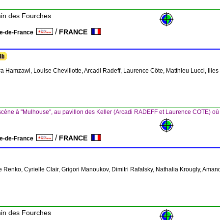
min des Fourches
/
FRANCE
le-de-France
ra Hamzawi, Louise Chevillotte, Arcadi Radeff, Laurence Côte, Matthieu Lucci, Ilie
cène à "Mulhouse", au pavillon des Keller (Arcadi RADEFF et Laurence COTE) où 
/
FRANCE
le-de-France
e Renko, Cyrielle Clair, Grigori Manoukov, Dimitri Rafalsky, Nathalia Krougly, Aman
min des Fourches