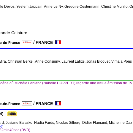
le Devos, Yeelem Jappain, Anne Le Ny, Grégoire Oestermann, Christine Murillo, O
Grande Ceinture
/
FRANCE
le-de-France
 Efira, Christian Berkel, Anne Consigny, Laurent Lafitte, Jonas Bloquet, Vimala Pons
cène où Michèle Leblanc (Isabelle HUPPERT) regarde une vieille émission de TV re
/
FRANCE
le-de-France
4)
iard, Josiane Balasko, Nadia Farès, Nicolas Silberg, Didier Flamand, Micheline Dax
e)"
h32min40sec (DVD)