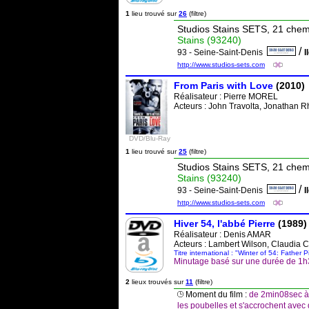
1
lieu trouvé sur
26
(filtre)
Studios Stains SETS, 21 che
Stains (93240)
/
93 - Seine-Saint-Denis
I
http://www.studios-sets.com
From Paris with Love
(2010)
Réalisateur :
Pierre MOREL
Acteurs : John Travolta, Jonathan 
DVD/Blu-Ray
1
lieu trouvé sur
25
(filtre)
Studios Stains SETS, 21 che
Stains (93240)
/
93 - Seine-Saint-Denis
I
http://www.studios-sets.com
Hiver 54, l'abbé Pierre
(1989)
Réalisateur :
Denis AMAR
Acteurs : Lambert Wilson, Claudia Ca
Titre international : "Winter of 54: Father P
Minutage basé sur une durée de 1
2
lieux trouvés sur
11
(filtre)
Moment du film :
de 2min08sec à 
les poubelles et s'accrochent avec 