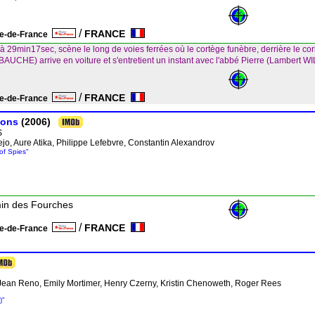
/
FRANCE
le-de-France
 29min17sec, scène le long de voies ferrées où le cortège funèbre, derrière le co
DEBAUCHE) arrive en voiture et s'entretient un instant avec l'abbé Pierre (Lambert 
/
FRANCE
le-de-France
ions
(2006)
S
ejo, Aure Atika, Philippe Lefebvre, Constantin Alexandrov
 of Spies"
min des Fourches
/
FRANCE
le-de-France
, Jean Reno, Emily Mortimer, Henry Czerny, Kristin Chenoweth, Roger Rees
)"