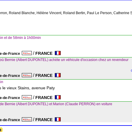
Perron, Roland Blanche, Hélène Vincent, Roland Bertin, Paul Le Person, Catherine
in et de 58min à 1h00min
/
FRANCE
le-de-France
 où Bernie (Albert DUPONTEL) achète un véhicule d'occasion chez un revendeur
n
/
FRANCE
le-de-France
in
 le vieux Stains, avenue Paty
/
FRANCE
le-de-France
 de Bernie (Albert DUPONTEL) et Marion (Claude PERRON) en voiture
/
FRANCE
le-de-France