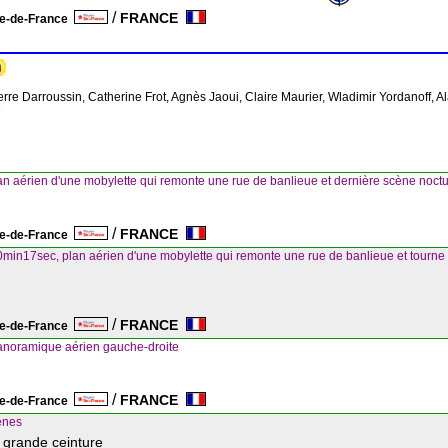
/
FRANCE
le-de-France
erre Darroussin, Catherine Frot, Agnès Jaoui, Claire Maurier, Wladimir Yordanoff, Al
"
plan aérien d'une mobylette qui remonte une rue de banlieue et dernière scène no
/
FRANCE
le-de-France
 0min17sec, plan aérien d'une mobylette qui remonte une rue de banlieue et tourne 
/
FRANCE
le-de-France
anoramique aérien gauche-droite
/
FRANCE
le-de-France
ènes
a grande ceinture