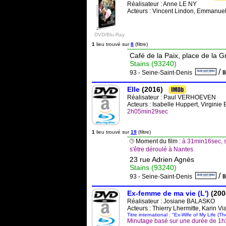
Réalisateur :
Anne LE NY
Acteurs : Vincent Lindon, Emmanuel
DVD/Blu-Ray
1
lieu trouvé sur
8
(filtre)
Café de la Paix, place de la 
Stains (93240)
/
93 - Seine-Saint-Denis
I
Elle
(2016)
Réalisateur :
Paul VERHOEVEN
Acteurs : Isabelle Huppert, Virginie
2h05min29sec
1
lieu trouvé sur
19
(filtre)
Moment du film :
à 31min16sec, s
s'être déroulé à Nantes
23 rue Adrien Agnès
Stains (93240)
/
93 - Seine-Saint-Denis
I
Ex-femme de ma vie (L')
(200
Réalisateur :
Josiane BALASKO
Acteurs : Thierry Lhermitte, Karin V
Titre international : "Ex-Wife of My Life (Th
Minutage basé sur une durée de 1