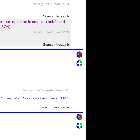
Mis à jour le 9 mars 2023
Source : Nostalnb
rbillard, emmène le corps du bébé mort
WILSON)
Mis à jour le 9 mars 2023
Source : Nostalnb
Mis à jour le 17 septembre 2011
Commentaire : Ces studios ont ouvert en 1982.
Source : un internaute