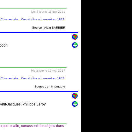
Mis à jour le 11 juin 2021
Commentaire : Ces studios ont ouvert en 1982.
Source : Alain BARBIER
Godon
Mis à jour le 16 mai 2017
Commentaire : Ces studios ont ouvert en 1982.
Source : un internaute
Petit-Jacques, Philippe Leroy
petit matin, ramassent des objets dans