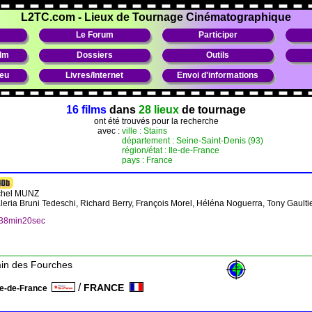
L2TC.com
-
Lieux de Tournage Cinématographique
Le Forum
Participer
ilm
Dossiers
Outils
ieu
Livres/Internet
Envoi d'informations
16 films
dans
28 lieux
de tournage
ont été trouvés pour la recherche
avec :
ville : Stains
département : Seine-Saint-Denis (93)
région/état : Ile-de-France
pays : France
chel MUNZ
aleria Bruni Tedeschi, Richard Berry, François Morel, Héléna Noguerra, Tony Gault
h38min20sec
min des Fourches
/
FRANCE
le-de-France