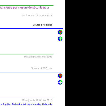
transférée par mesure de sécurité pour
Mis à jour le 18 janvier 2018
Source : Nostalnb
Mis à jour avant mai 2007
Source : L2TC.com
Mis à jour le 18 février 2013
e Pavillon Baltard a été démonté des Halles de