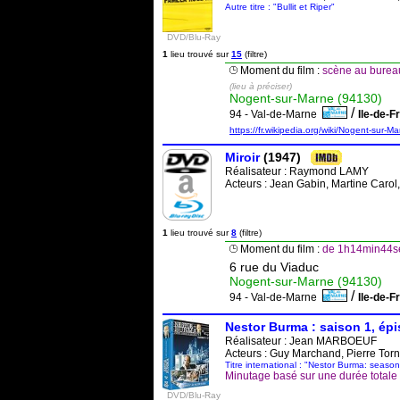
Autre titre : "Bullit et Riper"
DVD/Blu-Ray
1
lieu trouvé sur
15
(filtre)
Moment du film :
scène au burea
(lieu à préciser)
Nogent-sur-Marne (94130)
/
94 - Val-de-Marne
Ile-de-
https://fr.wikipedia.org/wiki/Nogent-sur-M
Miroir
(1947)
Réalisateur :
Raymond LAMY
Acteurs : Jean Gabin, Martine Carol
1
lieu trouvé sur
8
(filtre)
Moment du film :
de 1h14min44se
6 rue du Viaduc
Nogent-sur-Marne (94130)
/
94 - Val-de-Marne
Ile-de-
Nestor Burma : saison 1, épi
Réalisateur :
Jean MARBOEUF
Acteurs : Guy Marchand, Pierre Torna
Titre international : "Nestor Burma: seaso
Minutage basé sur une durée total
DVD/Blu-Ray