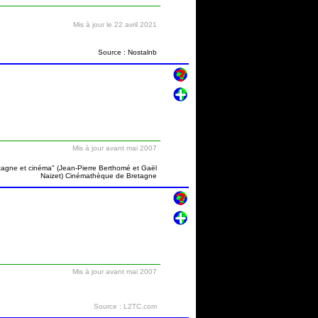
Mis à jour le 22 avril 2021
Source : Nostalnb
Mis à jour avant mai 2007
etagne et cinéma" (Jean-Pierre Berthomé et Gaël
Naizet) Cinémathèque de Bretagne
Mis à jour avant mai 2007
Source : L2TC.com