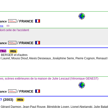
/
FRANCE
France
arne
ont celle de l'accident
/
FRANCE
France
rie TV
b BERGER
et d'autres
er Lauret, Mouss Diouf, Alexis Desseaux, Joséphine Serre, Pierre Cognon, Renaud
es, scènes extérieures de la maison de Julie Lescaut (Véronique GENEST)
/
FRANCE
France
 ?
(2003)
, Gérard Darmon, Jean-Paul Rouve, Bénédicte Loyen, Lionel Abelanski, Julie Batail