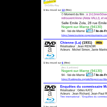
DVD/Blu-Ray
1
lieu trouvé sur
13
(filtre)
Moment du film :
à 1h13min50sec,
retrouvent Anne (Alida VALLI), et ve
Salle Emile Zola, 28 rue Emile
Nogent-sur-Marne (94130)
/
94 - Val-de-Marne
Ile-de-
https://www.tourisme-nogentsurmarne.com/
Chienne (La)
(1931)
Réalisateur :
Jean RENOIR
Acteurs : Michel Simon, Janie Marè
1
lieu trouvé sur
6
(filtre)
(lieu à préciser)
Nogent-sur-Marne (94130)
/
94 - Val-de-Marne
Ile-de-
https://fr.wikipedia.org/wiki/Nogent-sur-M
Enquêtes du commissaire Mai
Réalisateur :
Gilles KATZ
Acteurs : Jean Richard, Jean-Paul R
Titre international : "Enquêtes du commis
1
lieu trouvé