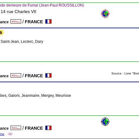
ande demeure de Fumal (Jean-Paul ROUSSILLON)
 14 rue Charles VII
/
FRANCE
France
 Saint-Jean, Leclerc, Dary
Source : Livre "Br
/
FRANCE
France
mbes, Gaioni, Jeanmaire, Mergey, Meurisse
/
FRANCE
France
arne