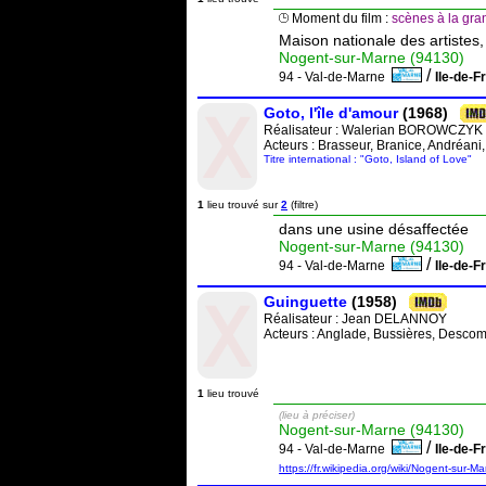
Moment du film :
scènes à la gr
Maison nationale des artistes,
Nogent-sur-Marne (94130)
/
94 - Val-de-Marne
Ile-de-
Goto, l'île d'amour
(1968)
Réalisateur :
Walerian BOROWCZYK
Acteurs : Brasseur, Branice, Andréani,
Titre international : "Goto, Island of Love"
1
lieu trouvé sur
2
(filtre)
dans une usine désaffectée
Nogent-sur-Marne (94130)
/
94 - Val-de-Marne
Ile-de-
Guinguette
(1958)
Réalisateur :
Jean DELANNOY
Acteurs : Anglade, Bussières, Desco
1
lieu trouvé
(lieu à préciser)
Nogent-sur-Marne (94130)
/
94 - Val-de-Marne
Ile-de-
https://fr.wikipedia.org/wiki/Nogent-sur-M