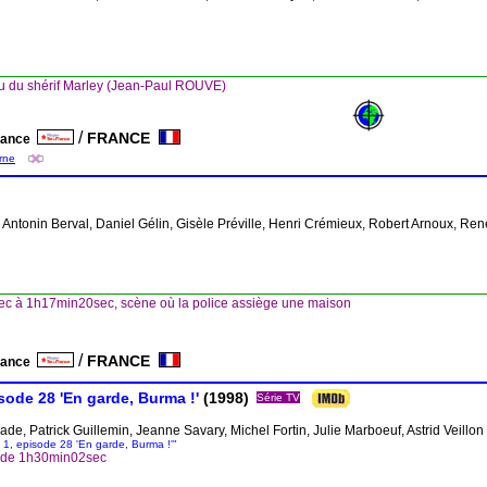
u du shérif Marley (Jean-Paul ROUVE)
/
FRANCE
France
arne
, Antonin Berval, Daniel Gélin, Gisèle Préville, Henri Crémieux, Robert Arnoux, Re
c à 1h17min20sec, scène où la police assiège une maison
/
FRANCE
France
sode 28 'En garde, Burma !'
(1998)
Série TV
de, Patrick Guillemin, Jeanne Savary, Michel Fortin, Julie Marboeuf, Astrid Veillon
n 1, episode 28 'En garde, Burma !'"
e de 1h30min02sec