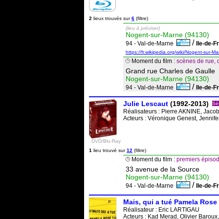
2
lieux trouvés sur
6
(filtre)
(lieu à préciser)
Nogent-sur-Marne (94130)
/
94 - Val-de-Marne
Ile-de-
https://fr.wikipedia.org/wiki/Nogent-sur-M
Moment du film :
scènes de rue, d
Grand rue Charles de Gaulle
Nogent-sur-Marne (94130)
/
94 - Val-de-Marne
Ile-de-
Julie Lescaut
(1992-2013)
Sé
Réalisateurs :
Pierre AKNINE
,
Jaco
Acteurs : Véronique Genest, Jennif
DVD/Blu-Ray
1
lieu trouvé sur
12
(filtre)
Moment du film :
premiers épisod
33 avenue de la Source
Nogent-sur-Marne (94130)
/
94 - Val-de-Marne
Ile-de-
Mais, qui a tué Pamela Rose
Réalisateur :
Eric LARTIGAU
Acteurs : Kad Merad, Olivier Baroux