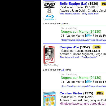
Belle Equipe (La)
(1936)
Réalisateur :
Julien DUVIVIER
Acteurs : Jean Gabin, Charles Van
Titre international : "They Were Five"
1
lieu trouvé sur
2
(filtre)
(lieu à préciser)
Nogent-sur-Marne (94130)
/
94 - Val-de-Marne
Ile-de-
https://fr.wikipedia.org/wiki/Nogent-sur-M
Casque d'or
(1952)
Réalisateur :
Jacques BECKER
Acteurs : Simone Signoret, Serge 
Titre international : "Golden Marie"
DVD/Blu-Ray
1
lieu trouvé sur
13
(filtre)
(lieu à préciser)
Nogent-sur-Marne (94130)
/
94 - Val-de-Marne
Ile-de-
https://fr.wikipedia.org/wiki/Nogent-sur-M
Ce cher Victor
(1975)
Réalisateur :
Robin DAVIS
Acteurs : Bernard Blier, Jacques Duf
Minutage basé sur une durée de 1