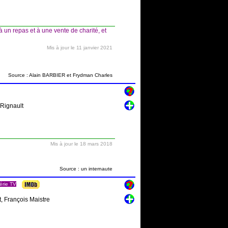
un repas et à une vente de charité, et
Mis à jour le 11 janvier 2021
Source : Alain BARBIER et Frydman Charles
 Rignault
Mis à jour le 18 mars 2018
Source : un internaute
érie TV
, François Maistre