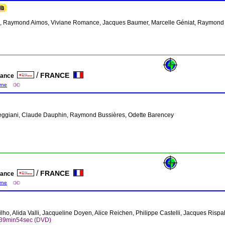
el, Raymond Aimos, Viviane Romance, Jacques Baumer, Marcelle Géniat, Raymond
/
FRANCE
France
arne
Reggiani, Claude Dauphin, Raymond Bussières, Odette Barencey
/
FRANCE
France
arne
ilho, Alida Valli, Jacqueline Doyen, Alice Reichen, Philippe Castelli, Jacques Rispa
h39min54sec (DVD)