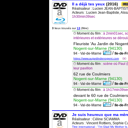
Il a déjà tes yeux
(2016)
Réalisateur :
Lucien JEAN-BAPTIS
Acteurs : Lucien Jean-Baptiste, Aï
1h30min39sec
3
lieux trouvés sur
13
(filtre)
Moment du film :
à 2min01sec, sc
intérieures et extérieures se déro
Fleuriste 'Au Jardin de Nogen
Nogent-sur-Marne (94130)
/
94 - Val-de-Marne
Ile-de-
https://www.aujardindenogent.com
Moment du film :
scène où Paul (
leur pavillon
62 rue de Coulmiers
Nogent-sur-Marne (94130)
/
94 - Val-de-Marne
Ile-de-
Moment du film :
à 1h17min39sec,
devant le 60 rue de Coulmiers
Nogent-sur-Marne (94130)
/
94 - Val-de-Marne
Ile-de-
Je suis heureux que ma mère
Réalisateur :
Céline SCIAMMA
Acteurs : Vincent Rottiers, Sophie C
Titre international : "I'm Glad My Mother Is 