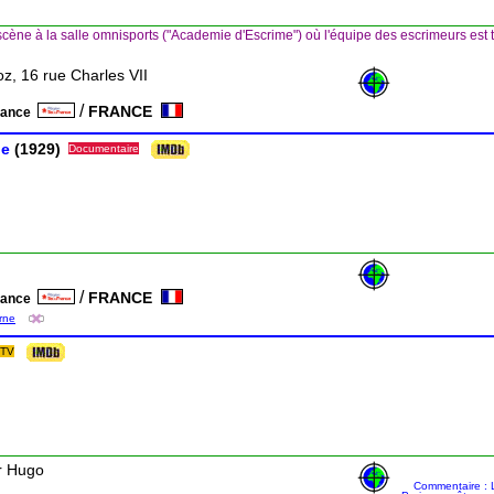
cène à la salle omnisports ("Academie d'Escrime") où l'équipe des escrimeurs est 
z, 16 rue Charles VII
/
FRANCE
France
he
(1929)
Documentaire
/
FRANCE
France
arne
 TV
or Hugo
Commentaire : L