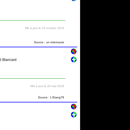
Mis à jour le 10 octobre 2013
Source : un internaute
né Blancard
Mis à jour le 24 mai 2018
Source : L'Etang78