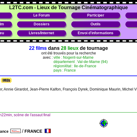
L2TC.com
-
Lieux de Tournage Cinématographique
Le Forum
Participer
ilm
Dossiers
Outils
ieu
Livres/Internet
Envoi d'informations
22 films
dans
28 lieux
de tournage
ont été trouvés pour la recherche
avec :
ville : Nogent-sur-Marne
département : Val-de-Marne (94)
région/état : Ile-de-France
pays : France
r, Annie Girardot, Jean-Pierre Kalfon, François Dyrek, Dominique Maurin, Michel Vi
22min, scène de l'assaut final
/
FRANCE
France