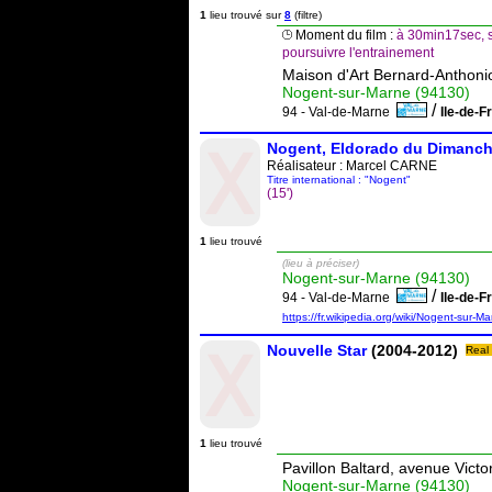
1
lieu trouvé sur
8
(filtre)
Moment du film :
à 30min17sec, s
poursuivre l'entrainement
Maison d'Art Bernard-Anthonio
Nogent-sur-Marne (94130)
/
94 - Val-de-Marne
Ile-de-
Nogent, Eldorado du Dimanc
Réalisateur :
Marcel CARNE
Titre international : "Nogent"
(15')
1
lieu trouvé
(lieu à préciser)
Nogent-sur-Marne (94130)
/
94 - Val-de-Marne
Ile-de-
https://fr.wikipedia.org/wiki/Nogent-sur-M
Nouvelle Star
(2004-2012)
Real
1
lieu trouvé
Pavillon Baltard, avenue Vict
Nogent-sur-Marne (94130)