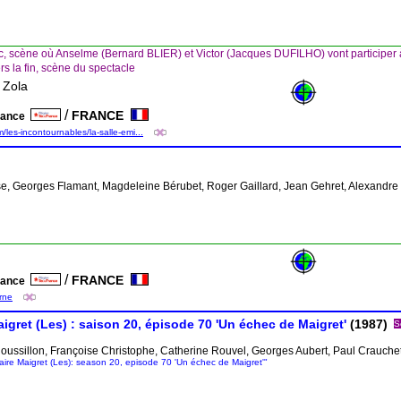
 scène où Anselme (Bernard BLIER) et Victor (Jacques DUFILHO) vont participer à 
rs la fin, scène du spectacle
 Zola
/
FRANCE
France
les-incontournables/la-salle-emi...
se, Georges Flamant, Magdeleine Bérubet, Roger Gaillard, Jean Gehret, Alexandre
/
FRANCE
France
arne
gret (Les) : saison 20, épisode 70 'Un échec de Maigret'
(1987)
S
oussillon, Françoise Christophe, Catherine Rouvel, Georges Aubert, Paul Crauchet
saire Maigret (Les): season 20, episode 70 'Un échec de Maigret'"