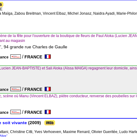
TE
ssa Maïga, Zabou Breitman, Vincent Elbaz, Michel Jonasz, Naidra Ayadi, Marie-Phi
ène de la fête pour l'ouverture de la boutique de fleurs de Paul Aloka (Lucien JEA
ulant au magasin
t', 94 grande rue Charles de Gaulle
/
FRANCE
France
Lucien JEAN-BAPTISTE) et Sali Aloka (Aïssa MAIGA) regagnent leur domicile, ainsi 
/
FRANCE
France
 scène où Manu (Vincent ELBAZ), piètre conducteur, renverse des poubelles sur le 
/
FRANCE
France
 soit vivante
(2009)
attani, Christine Citti, Yves Verhoeven, Maxime Renard, Olivier Gueritée, Ludo Harl
Alive"