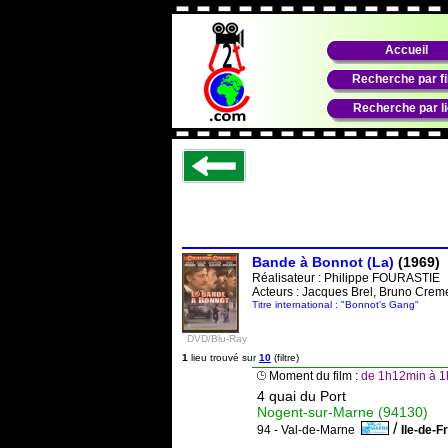
Accueil
Recherche par f
Recherche par l
Bande à Bonnot (La)
(1969)
Réalisateur :
Philippe FOURASTIE
Acteurs : Jacques Brel, Bruno Creme
Titre international : "Bonnot's Gang"
DVD/Blu-Ray
1
lieu trouvé sur
10
(filtre)
Moment du film :
de 1h12min à 1h
4 quai du Port
Nogent-sur-Marne (94130)
/
94 - Val-de-Marne
Ile-de-