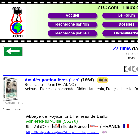
L2TC.com
-
Lieux 
Accueil
Le Forum
Recherche par film
Dossiers
Recherche par lieu
Livres/Interne
27 films
da
ont ét
avec 
Amitiés particulières (Les)
(1964)
Réalisateur :
Jean DELANNOY
Acteurs : Francis Lacombrade, Didier Haudepin, François Leccia, 
DVD/Blu-Ray
1
lieu trouvé
Abbaye de Royaumont, hameau de Baillon
Asnières-sur-Oise (95270)
/
/
FRANCE
95 - Val-d'Oise
Ile-de-France
https://fr.wikipedia.org/wiki/Abbaye_de_Royaumont