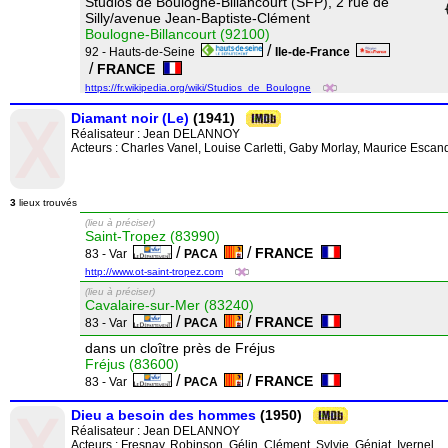
Studios de Boulogne-Billancourt (SFP), 2 rue de
Silly/avenue Jean-Baptiste-Clément
Boulogne-Billancourt (92100)
/
92 - Hauts-de-Seine
Ile-de-France
/
FRANCE
https://fr.wikipedia.org/wiki/Studios_de_Boulogne
Diamant noir (Le)
(1941)
Réalisateur :
Jean DELANNOY
Acteurs : Charles Vanel, Louise Carletti, Gaby Morlay, Maurice Escan
3
lieux trouvés
(lieu à préciser)
Saint-Tropez (83990)
/
/
FRANCE
83 - Var
PACA
http://www.ot-saint-tropez.com
(lieu à préciser)
Cavalaire-sur-Mer (83240)
/
/
FRANCE
83 - Var
PACA
dans un cloître près de Fréjus
Fréjus (83600)
/
/
FRANCE
83 - Var
PACA
Dieu a besoin des hommes
(1950)
Réalisateur :
Jean DELANNOY
Acteurs : Fresnay, Robinson, Gélin, Clément, Sylvie, Géniat, Ivernel