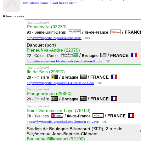
Titre international : "God Needs Men"
6
lieux trouvés
(lieu à préciser)
Romainville (93230)
/
/
FRAN
93 - Seine-Saint-Denis
Ile-de-France
https://fr.wikipedia.org/wiki/Romainville
Dahouët (port)
Pléneuf-Val-André (22370)
/
/
FRANCE
22 - Côtes-d'Armor
Bretagne
http://docarmor.free.fr/valarmor/valest/dahouet1.htm
(lieu à préciser)
Ile de Sein (29990)
/
/
FRANCE
29 - Finistère
Bretagne
https://fr.wikipedia.org/wiki/%C3%8Ele-de-Sein
(lieu à préciser)
Plouguerneau (29880)
/
/
FRANCE
29 - Finistère
Bretagne
(lieu à préciser)
Saint-Germain-en-Laye (78100)
/
/
FRANCE
78 - Yvelines
Ile-de-France
https://fr.wikipedia.org/wiki/Saint-Germain-en-Laye
Studios de Boulogne-Billancourt (SFP), 2 rue de
Silly/avenue Jean-Baptiste-Clément
Boulogne-Billancourt (92100)