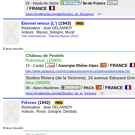
/
92 - Hauts-de-Seine
Ile-de-France
/
FRANCE
https://fr.wikipedia.org/wiki/Studios_de_Boulogne
Eternel retour (L')
(1943)
Réalisateur :
Jean DELANNOY
Acteurs : Marais, Sologne, Murat
Titre international : "Eternal Return (The)"
2
lieux trouvés
Château de Pesteils
Polminhac (15800)
/
/
FRANCE
15 - Cantal
Auvergne-Rhône-Alpes
http://www.casteland.com/pfr/chateau/auvergne/cantal/pesteils/pesteils.htm
Studios Riviera (de la Victorine), 16 avenue Edouard Gri
Nice (06000)
/
/
FRANCE
06 - Alpes-Maritimes
PACA
https://fr.wikipedia.org/wiki/Studios_de_la_Victorine
Fièvres
(1942)
Réalisateur :
Jean DELANNOY
Acteurs : Rossi, Sologne, Delubac
3
lieux trouvés
(lieu à préciser)