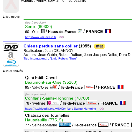
Acteurs : Penny, Bory, Simonnet, Lesaffre
1
lieu trouvé
(lieu à préciser)
Senlis (60300)
/
/
FRANCE
60 - Oise
Hauts-de-France
http://www.ville-senlis.fr
Chiens perdus sans collier
(1955)
Réalisateur :
Jean DELANNOY
Acteurs : Jean Gabin, Robert Dalban, Jean-Jacques Delbo, Dora Dol
Titre international : "Little Rebels (The)"
4
lieux trouvés
Quai Edith Cavell
Beaumont-sur-Oise (95260)
/
/
FRANCE
95 - Val-d'Oise
Ile-de-France
(lieu à préciser)
Conflans-Sainte-Honorine (78700)
/
/
FRANCE
78 - Yvelines
Ile-de-France
https://fr.wikipedia.org/wiki/Conflans-Sainte-Honorine
Château des Tournelles
Hautefeuille (77515)
/
/
FRANCE
77 - Seine-et-Marne
Ile-de-France