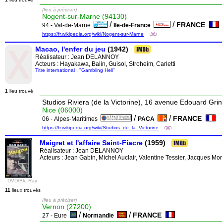
(lieu à préciser)
Nogent-sur-Marne (94130)
/
/
FRANCE
94 - Val-de-Marne
Ile-de-France
https://fr.wikipedia.org/wiki/Nogent-sur-Marne
Macao, l'enfer du jeu
(1942)
Réalisateur :
Jean DELANNOY
Acteurs : Hayakawa, Balin, Guisol, Stroheim, Carletti
Titre international : "Gambling Hell"
1
lieu trouvé
Studios Riviera (de la Victorine), 16 avenue Edouard Gri
Nice (06000)
/
/
FRANCE
06 - Alpes-Maritimes
PACA
https://fr.wikipedia.org/wiki/Studios_de_la_Victorine
Maigret et l'affaire Saint-Fiacre
(1959)
Réalisateur :
Jean DELANNOY
Acteurs : Jean Gabin, Michel Auclair, Valentine Tessier, Jacques Mor
DVD/Blu-Ray
11
lieux trouvés
(lieu à préciser)
Vernon (27200)
/
/
FRANCE
27 - Eure
Normandie