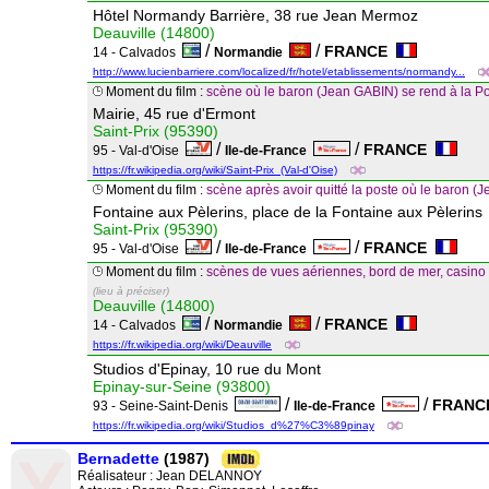
Hôtel Normandy Barrière, 38 rue Jean Mermoz
Deauville (14800)
/
/
FRANCE
14 - Calvados
Normandie
http://www.lucienbarriere.com/localized/fr/hotel/etablissements/normandy...
Moment du film :
scène où le baron (Jean GABIN) se rend à la Po
Mairie, 45 rue d'Ermont
Saint-Prix (95390)
/
/
FRANCE
95 - Val-d'Oise
Ile-de-France
https://fr.wikipedia.org/wiki/Saint-Prix_(Val-d'Oise)
Moment du film :
scène après avoir quitté la poste où le baron 
Fontaine aux Pèlerins, place de la Fontaine aux Pèlerins
Saint-Prix (95390)
/
/
FRANCE
95 - Val-d'Oise
Ile-de-France
Moment du film :
scènes de vues aériennes, bord de mer, casino e
(lieu à préciser)
Deauville (14800)
/
/
FRANCE
14 - Calvados
Normandie
https://fr.wikipedia.org/wiki/Deauville
Studios d'Epinay, 10 rue du Mont
Epinay-sur-Seine (93800)
/
/
FRAN
93 - Seine-Saint-Denis
Ile-de-France
https://fr.wikipedia.org/wiki/Studios_d%27%C3%89pinay
Bernadette
(1987)
Réalisateur :
Jean DELANNOY