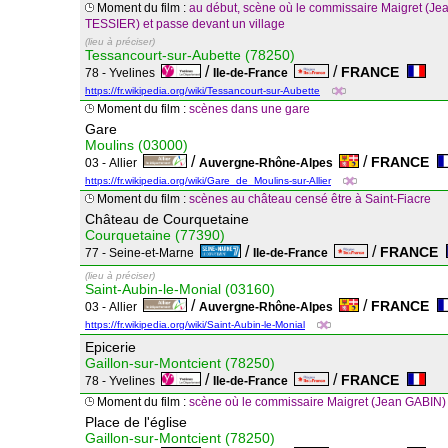
Moment du film :
au début, scène où le commissaire Maigret (Jea
TESSIER) et passe devant un village
(lieu à préciser)
Tessancourt-sur-Aubette (78250)
/
/
FRANCE
78 - Yvelines
Ile-de-France
https://fr.wikipedia.org/wiki/Tessancourt-sur-Aubette
Moment du film :
scènes dans une gare
Gare
Moulins (03000)
/
/
FRANCE
03 - Allier
Auvergne-Rhône-Alpes
https://fr.wikipedia.org/wiki/Gare_de_Moulins-sur-Allier
Moment du film :
scènes au château censé être à Saint-Fiacre
Château de Courquetaine
Courquetaine (77390)
/
/
FRANCE
77 - Seine-et-Marne
Ile-de-France
(lieu à préciser)
Saint-Aubin-le-Monial (03160)
/
/
FRANCE
03 - Allier
Auvergne-Rhône-Alpes
https://fr.wikipedia.org/wiki/Saint-Aubin-le-Monial
Epicerie
Gaillon-sur-Montcient (78250)
/
/
FRANCE
78 - Yvelines
Ile-de-France
Moment du film :
scène où le commissaire Maigret (Jean GABIN) s
Place de l'église
Gaillon-sur-Montcient (78250)