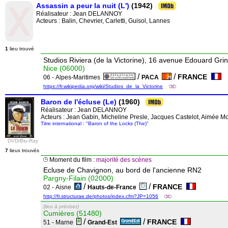
Assassin a peur la nuit (L')
(1942)
Réalisateur :
Jean DELANNOY
Acteurs : Balin, Chevrier, Carletti, Guisol, Lannes
1
lieu trouvé
Studios Riviera (de la Victorine), 16 avenue Edouard Gri
Nice (06000)
/
/
FRANCE
06 - Alpes-Maritimes
PACA
https://fr.wikipedia.org/wiki/Studios_de_la_Victorine
Baron de l'écluse (Le)
(1960)
Réalisateur :
Jean DELANNOY
Acteurs : Jean Gabin, Micheline Presle, Jacques Castelot, Aimée Mo
Titre international : "Baron of the Locks (The)"
DVD/Blu-Ray
7
lieux trouvés
Moment du film :
majorité des scènes
Ecluse de Chavignon, au bord de l'ancienne RN2
Pargny-Filain (02000)
/
/
FRANCE
02 - Aisne
Hauts-de-France
http://fr.structurae.de/photos/index.cfm?JP=1056
(lieu à préciser)
Cumières (51480)
/
/
FRANCE
51 - Marne
Grand-Est