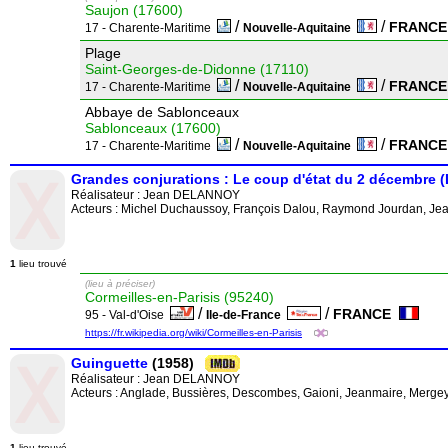
Saujon (17600)
/
/
FRANC
17 - Charente-Maritime
Nouvelle-Aquitaine
Plage
Saint-Georges-de-Didonne (17110)
/
/
FRANC
17 - Charente-Maritime
Nouvelle-Aquitaine
Abbaye de Sablonceaux
Sablonceaux (17600)
/
/
FRANC
17 - Charente-Maritime
Nouvelle-Aquitaine
Grandes conjurations : Le coup d'état du 2 décembre (
Réalisateur :
Jean DELANNOY
Acteurs : Michel Duchaussoy, François Dalou, Raymond Jourdan, Jean
1
lieu trouvé
(lieu à préciser)
Cormeilles-en-Parisis (95240)
/
/
FRANCE
95 - Val-d'Oise
Ile-de-France
https://fr.wikipedia.org/wiki/Cormeilles-en-Parisis
Guinguette
(1958)
Réalisateur :
Jean DELANNOY
Acteurs : Anglade, Bussières, Descombes, Gaioni, Jeanmaire, Mergey
1
lieu trouvé