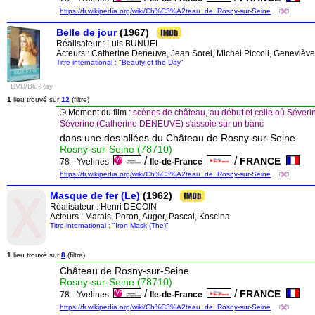
https://fr.wikipedia.org/wiki/Ch%C3%A2teau_de_Rosny-sur-Seine
Belle de jour
(1967)
Réalisateur :
Luis BUNUEL
Acteurs : Catherine Deneuve, Jean Sorel, Michel Piccoli, Genevièv
Titre international : "Beauty of the Day"
DVD/Blu-Ray
1
lieu trouvé sur
12
(filtre)
Moment du film :
scènes de château, au début et celle où Séver
Séverine (Catherine DENEUVE) s'assoie sur un banc
dans une des allées du Château de Rosny-sur-Seine
Rosny-sur-Seine (78710)
/
/
FRANCE
78 - Yvelines
Ile-de-France
https://fr.wikipedia.org/wiki/Ch%C3%A2teau_de_Rosny-sur-Seine
Masque de fer (Le)
(1962)
Réalisateur :
Henri DECOIN
Acteurs : Marais, Poron, Auger, Pascal, Koscina
Titre international : "Iron Mask (The)"
1
lieu trouvé sur
8
(filtre)
Château de Rosny-sur-Seine
Rosny-sur-Seine (78710)
/
/
FRANCE
78 - Yvelines
Ile-de-France
https://fr.wikipedia.org/wiki/Ch%C3%A2teau_de_Rosny-sur-Seine