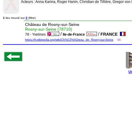
Acteurs : Anna Karina, Roger Hanin, Christian de Tillière, Gregor vo
1
lieu trouvé sur
3
(filtre)
Château de Rosny-sur-Seine
Rosny-sur-Seine (78710)
/
/
FRANCE
78 - Yvelines
Ile-de-France
https://fr.wikipedia.org/wiki/Ch%C3%A2teau_de_Rosny-sur-Seine
U