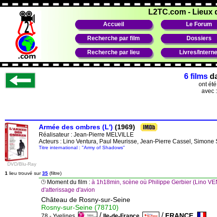
L2TC.com
-
Lieux 
Accueil
Le Forum
Recherche par film
Dossiers
Recherche par lieu
Livres/Interne
6 films
d
ont ét
avec 
Armée des ombres (L')
(1969)
Réalisateur :
Jean-Pierre MELVILLE
Acteurs : Lino Ventura, Paul Meurisse, Jean-Pierre Cassel, Simone 
Titre international : "Army of Shadows"
DVD/Blu-Ray
1
lieu trouvé sur
35
(filtre)
Moment du film :
à 1h18min, scène où Philippe Gerbier (Lino VE
d'atterissage d'avion
Château de Rosny-sur-Seine
Rosny-sur-Seine (78710)
/
/
FRANCE
78 - Yvelines
Ile-de-France