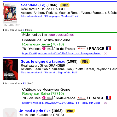
Scandale (Le)
(1966)
Réalisateur :
Claude CHABROL
Acteurs : Anthony Perkins, Maurice Ronet, Yvonne Furneaux, Stépha
Titre international : "Champagne Murders (The)"
DVD/Blu-Ray
1
lieu trouvé sur
2
(filtre)
Moment du film :
quelques scènes
Château de Rosny-sur-Seine
Rosny-sur-Seine (78710)
/
/
FRANCE
78 - Yvelines
Ile-de-France
https://fr.wikipedia.org/wiki/Ch%C3%A2teau_de_Rosny-sur-Seine
Sous le signe du taureau
(1969)
Réalisateur :
Gilles GRANGIER
Acteurs : Jean Gabin, Suzanne Flon, Colette Deréal, Raymond Gé
Titre international : "Under the Sign of the Bull"
1
lieu trouvé sur
12
(filtre)
Château de Rosny-sur-Seine
Rosny-sur-Seine (78710)
/
/
FRANCE
78 - Yvelines
Ile-de-France
https://fr.wikipedia.org/wiki/Ch%C3%A2teau_de_Rosny-sur-Seine
Un mari à prix fixe
(1963)
Réalisateur :
Claude de GIVRAY