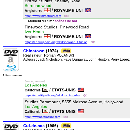
Elstree Studios, Shenley Road
Borehamwood
/
ROYAUME-UNI
Angleterre
http://www.elstreefilmtv.com
Moment du film :
scènes de bal
Pinewood Studios, Pinewood Road
Iver Heath
/
ROYAUME-UNI
Angleterre
https://en.wikipedia.org/wiki/Pinewood_Studios
Chinatown
(1974)
Réalisateur :
Roman POLANSKI
Acteurs : Jack Nicholson, Faye Dunaway, John Huston, Perry Lopez,
2
lieux trouvés
(lieu à préciser)
Los Angeles
/
ETATS-UNIS
Californie
https://en.wikipedia.org/wiki/Los_Angeles
Studios Paramount, 5555 Melrose Avenue, Hollywood
Los Angeles
/
ETATS-UNIS
Californie
http://www.paramount.com
Cul-de-sac
(1966)