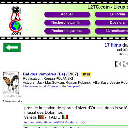
L2TC.com
-
Lieux 
Accueil
Le Forum
Recherche par film
Dossiers
Recherche par lieu
Livres/Interne
17 films
da
ont ét
avec 
Bal des vampires (Le)
(1967)
Réalisateur :
Roman POLANSKI
Acteurs : Jack MacGowran, Roman Polanski, Alfie Bass, Jessie Robi
Titre international : "Dance of the Vampires"
DVD/Blu-Ray
3
lieux trouvés
près de la station de sports d'hiver d'Ortisei, dans la val
massif des Dolomites
/
ITALIE
Vénétie
http://en.wikipedia.org/wiki/Val_Gardena