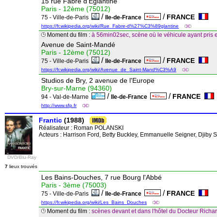
15 rue Fabre d'Eglantine
Paris - 12ème (75012)
/
/
FRANCE
75 - Ville-de-Paris
Ile-de-France
https://fr.wikipedia.org/wiki/Rue_Fabre-d%27%C3%89glantine
Moment du film :
à 56min02sec, scène où le véhicule ayant pris
Avenue de Saint-Mandé
Paris - 12ème (75012)
/
/
FRANCE
75 - Ville-de-Paris
Ile-de-France
https://fr.wikipedia.org/wiki/Avenue_de_Saint-Mand%C3%A9
Studios de Bry, 2 avenue de l'Europe
Bry-sur-Marne (94360)
/
/
FRANCE
94 - Val-de-Marne
Ile-de-France
http://www.sfp.fr
Frantic
(1988)
Réalisateur :
Roman POLANSKI
Acteurs : Harrison Ford, Betty Buckley, Emmanuelle Seigner, Djiby
DVD/Blu-Ray
7
lieux trouvés
Les Bains-Douches, 7 rue Bourg l'Abbé
Paris - 3ème (75003)
/
/
FRANCE
75 - Ville-de-Paris
Ile-de-France
https://fr.wikipedia.org/wiki/Les_Bains_Douches
Moment du film :
scènes devant et dans l'hôtel du Docteur Rich