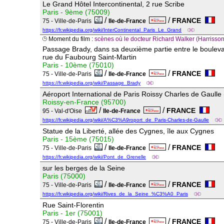
Le Grand Hôtel Intercontinental, 2 rue Scribe
Paris - 9ème (75009)
/
/
FRANCE
75 - Ville-de-Paris
Ile-de-France
https://fr.wikipedia.org/wiki/InterContinental_Paris_Le_Grand
Moment du film :
scènes où le docteur Richard Walker (Harrisso
Passage Brady, dans sa deuxième partie entre le bouleva
rue du Faubourg Saint-Martin
Paris - 10ème (75010)
/
/
FRANCE
75 - Ville-de-Paris
Ile-de-France
https://fr.wikipedia.org/wiki/Passage_Brady
Aéroport International de Paris Roissy Charles de Gaul
Roissy-en-France (95700)
/
/
FRANCE
95 - Val-d'Oise
Ile-de-France
https://fr.wikipedia.org/wiki/A%C3%A9roport_de_Paris-Charles-de-Gaulle
Statue de la Liberté, allée des Cygnes, île aux Cygnes
Paris - 15ème (75015)
/
/
FRANCE
75 - Ville-de-Paris
Ile-de-France
https://fr.wikipedia.org/wiki/Pont_de_Grenelle
sur les berges de la Seine
Paris (75000)
/
/
FRANCE
75 - Ville-de-Paris
Ile-de-France
https://fr.wikipedia.org/wiki/Rives_de_la_Seine_%C3%A0_Paris
Rue Saint-Florentin
Paris - 1er (75001)
/
/
FRANCE
75 - Ville-de-Paris
Ile-de-France