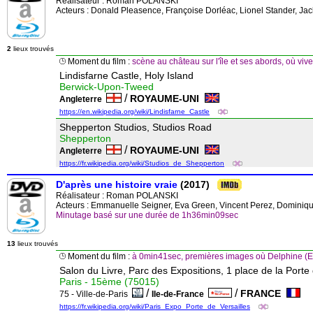
Réalisateur :
Roman POLANSKI
Acteurs : Donald Pleasence, Françoise Dorléac, Lionel Stander, J
2
lieux trouvés
Moment du film :
scène au château sur l'île et ses abords, où
Lindisfarne Castle, Holy Island
Berwick-Upon-Tweed
/
ROYAUME-UNI
Angleterre
https://en.wikipedia.org/wiki/Lindisfarne_Castle
Shepperton Studios, Studios Road
Shepperton
/
ROYAUME-UNI
Angleterre
https://fr.wikipedia.org/wiki/Studios_de_Shepperton
D'après une histoire vraie
(2017)
Réalisateur :
Roman POLANSKI
Acteurs : Emmanuelle Seigner, Eva Green, Vincent Perez, Dominiq
Minutage basé sur une durée de 1h36min09sec
13
lieux trouvés
Moment du film :
à 0min41sec, premières images où Delphine (E
Salon du Livre, Parc des Expositions, 1 place de la Porte 
Paris - 15ème (75015)
/
/
FRANCE
75 - Ville-de-Paris
Ile-de-France
https://fr.wikipedia.org/wiki/Paris_Expo_Porte_de_Versailles