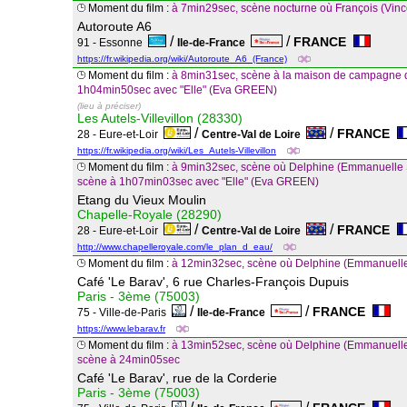
Moment du film :
à 7min29sec, scène nocturne où François (V
Autoroute A6
/
/
FRANCE
91 - Essonne
Ile-de-France
https://fr.wikipedia.org/wiki/Autoroute_A6_(France)
Moment du film :
à 8min31sec, scène à la maison de campagne 
1h04min50sec avec "Elle" (Eva GREEN)
(lieu à préciser)
Les Autels-Villevillon (28330)
/
/
FRANCE
28 - Eure-et-Loir
Centre-Val de Loire
https://fr.wikipedia.org/wiki/Les_Autels-Villevillon
Moment du film :
à 9min32sec, scène où Delphine (Emmanuelle SEI
scène à 1h07min03sec avec "Elle" (Eva GREEN)
Etang du Vieux Moulin
Chapelle-Royale (28290)
/
/
FRANCE
28 - Eure-et-Loir
Centre-Val de Loire
http://www.chapelleroyale.com/le_plan_d_eau/
Moment du film :
à 12min32sec, scène où Delphine (Emmanuelle
Café 'Le Barav', 6 rue Charles-François Dupuis
Paris - 3ème (75003)
/
/
FRANCE
75 - Ville-de-Paris
Ile-de-France
https://www.lebarav.fr
Moment du film :
à 13min52sec, scène où Delphine (Emmanuelle S
scène à 24min05sec
Café 'Le Barav', rue de la Corderie
Paris - 3ème (75003)