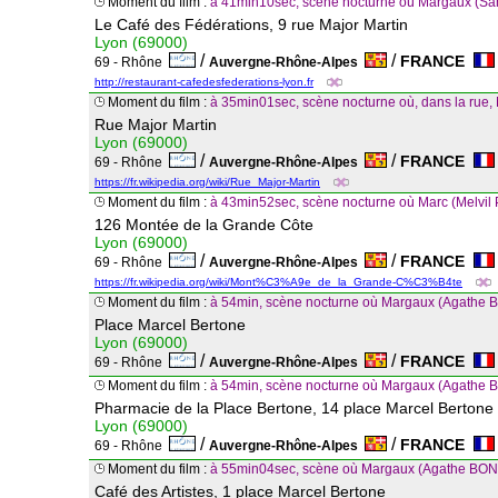
Moment du film :
à 41min10sec, scène nocturne où Margaux (Sa
Le Café des Fédérations, 9 rue Major Martin
Lyon (69000)
/
/
FRANCE
69 - Rhône
Auvergne-Rhône-Alpes
http://restaurant-cafedesfederations-lyon.fr
Moment du film :
à 35min01sec, scène nocturne où, dans la rue, 
Rue Major Martin
Lyon (69000)
/
/
FRANCE
69 - Rhône
Auvergne-Rhône-Alpes
https://fr.wikipedia.org/wiki/Rue_Major-Martin
Moment du film :
à 43min52sec, scène nocturne où Marc (Melv
126 Montée de la Grande Côte
Lyon (69000)
/
/
FRANCE
69 - Rhône
Auvergne-Rhône-Alpes
https://fr.wikipedia.org/wiki/Mont%C3%A9e_de_la_Grande-C%C3%B4te
Moment du film :
à 54min, scène nocturne où Margaux (Agathe B
Place Marcel Bertone
Lyon (69000)
/
/
FRANCE
69 - Rhône
Auvergne-Rhône-Alpes
Moment du film :
à 54min, scène nocturne où Margaux (Agathe 
Pharmacie de la Place Bertone, 14 place Marcel Bertone
Lyon (69000)
/
/
FRANCE
69 - Rhône
Auvergne-Rhône-Alpes
Moment du film :
à 55min04sec, scène où Margaux (Agathe BONITZE
Café des Artistes, 1 place Marcel Bertone