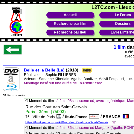
L2TC.com
-
Lieux 
Accueil
Le Forum
Recherche par film
Dossiers
Recherche par lieu
Livres/Interne
1 film
da
a été
avec 
Belle et la Belle (La)
(2018)
Réalisateur :
Sophie FILLIERES
Acteurs : Sandrine Kiberlain, Agathe Bonitzer, Melvil Poupaud, Luci
Minutage basé sur une durée de 1h32min27sec
31
lieux trouvés
Moment du film :
à 2min08sec, scène où, avec le générique, Ma
Rue des Coutures Saint-Gervais
Paris - 3ème (75003)
/
/
FRANCE
75 - Ville-de-Paris
Ile-de-France
https://fr.wikipedia.org/wiki/Rue_des_Coutures-Saint-Gervais
Moment du film :
à 2min36sec, scène où Margaux (Agathe BONIT
à la hauteur du 22 rue des Coutures Saint-Gervais