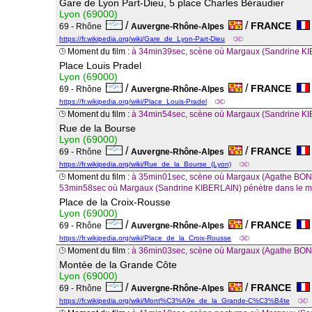
Gare de Lyon Part-Dieu, 5 place Charles Béraudier
Lyon (69000)
/
/
FRANCE
69 - Rhône
Auvergne-Rhône-Alpes
https://fr.wikipedia.org/wiki/Gare_de_Lyon-Part-Dieu
Moment du film :
à 34min39sec, scène où Margaux (Sandrine KIB
Place Louis Pradel
Lyon (69000)
/
/
FRANCE
69 - Rhône
Auvergne-Rhône-Alpes
https://fr.wikipedia.org/wiki/Place_Louis-Pradel
Moment du film :
à 34min54sec, scène où Margaux (Sandrine KIB
Rue de la Bourse
Lyon (69000)
/
/
FRANCE
69 - Rhône
Auvergne-Rhône-Alpes
https://fr.wikipedia.org/wiki/Rue_de_la_Bourse_(Lyon)
Moment du film :
à 35min01sec, scène où Margaux (Agathe BONITZ
53min58sec où Margaux (Sandrine KIBERLAIN) pénètre dans le m
Place de la Croix-Rousse
Lyon (69000)
/
/
FRANCE
69 - Rhône
Auvergne-Rhône-Alpes
https://fr.wikipedia.org/wiki/Place_de_la_Croix-Rousse
Moment du film :
à 36min03sec, scène où Margaux (Agathe BONI
Montée de la Grande Côte
Lyon (69000)
/
/
FRANCE
69 - Rhône
Auvergne-Rhône-Alpes
https://fr.wikipedia.org/wiki/Mont%C3%A9e_de_la_Grande-C%C3%B4te