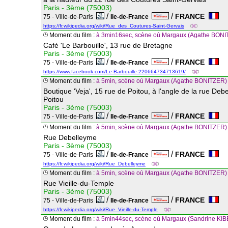
Paris - 3ème (75003)
/
/
FRANCE
75 - Ville-de-Paris
Ile-de-France
https://fr.wikipedia.org/wiki/Rue_des_Coutures-Saint-Gervais
Moment du film :
à 3min16sec, scène où Margaux (Agathe BONITZE
Café 'Le Barbouille', 13 rue de Bretagne
Paris - 3ème (75003)
/
/
FRANCE
75 - Ville-de-Paris
Ile-de-France
https://www.facebook.com/Le-Barbouille-220664734713619/
Moment du film :
à 5min, scène où Margaux (Agathe BONITZER) s
Boutique 'Veja', 15 rue de Poitou, à l'angle de la rue Deb
Poitou
Paris - 3ème (75003)
/
/
FRANCE
75 - Ville-de-Paris
Ile-de-France
Moment du film :
à 5min, scène où Margaux (Agathe BONITZER) so
Rue Debelleyme
Paris - 3ème (75003)
/
/
FRANCE
75 - Ville-de-Paris
Ile-de-France
https://fr.wikipedia.org/wiki/Rue_Debelleyme
Moment du film :
à 5min, scène où Margaux (Agathe BONITZER) co
Rue Vieille-du-Temple
Paris - 3ème (75003)
/
/
FRANCE
75 - Ville-de-Paris
Ile-de-France
https://fr.wikipedia.org/wiki/Rue_Vieille-du-Temple
Moment du film :
à 5min44sec, scène où Margaux (Sandrine KIB