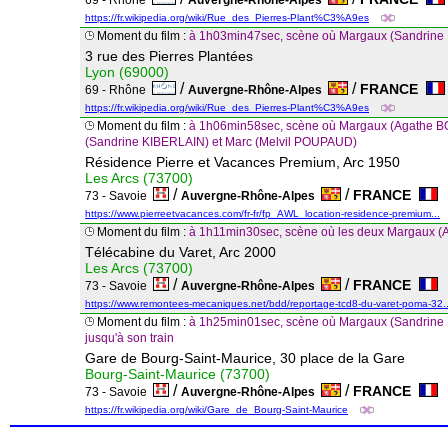
69 - Rhône
Auvergne-Rhône-Alpes
https://fr.wikipedia.org/wiki/Rue_des_Pierres-Plant%C3%A9es
Moment du film :
à 1h03min47sec, scène où Margaux (Sandrine
3 rue des Pierres Plantées
Lyon (69000)
/
/
FRANCE
69 - Rhône
Auvergne-Rhône-Alpes
https://fr.wikipedia.org/wiki/Rue_des_Pierres-Plant%C3%A9es
Moment du film :
à 1h06min58sec, scène où Margaux (Agathe BON
(Sandrine KIBERLAIN) et Marc (Melvil POUPAUD)
Résidence Pierre et Vacances Premium, Arc 1950
Les Arcs (73700)
/
/
FRANCE
73 - Savoie
Auvergne-Rhône-Alpes
https://www.pierreetvacances.com/fr-fr/fp_AWL_location-residence-premium...
Moment du film :
à 1h11min30sec, scène où les deux Margaux (
Télécabine du Varet, Arc 2000
Les Arcs (73700)
/
/
FRANCE
73 - Savoie
Auvergne-Rhône-Alpes
https://www.remontees-mecaniques.net/bdd/reportage-tcd8-du-varet-poma-32..
Moment du film :
à 1h25min01sec, scène où Margaux (Sandrine
jusqu'à son train
Gare de Bourg-Saint-Maurice, 30 place de la Gare
Bourg-Saint-Maurice (73700)
/
/
FRANCE
73 - Savoie
Auvergne-Rhône-Alpes
https://fr.wikipedia.org/wiki/Gare_de_Bourg-Saint-Maurice