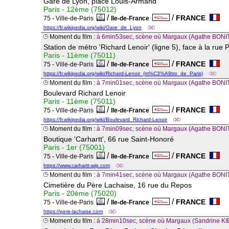
Gare de Lyon, place Louis-Armand
Paris - 12ème (75012)
/
/
FRANCE
75 - Ville-de-Paris
Ile-de-France
https://fr.wikipedia.org/wiki/Gare_de_Lyon
Moment du film :
à 6min53sec, scène où Margaux (Agathe BONIT
Station de métro 'Richard Lenoir' (ligne 5), face à la rue 
Paris - 11ème (75011)
/
/
FRANCE
75 - Ville-de-Paris
Ile-de-France
https://fr.wikipedia.org/wiki/Richard-Lenoir_(m%C3%A9tro_de_Paris)
Moment du film :
à 7min01sec, scène où Margaux (Agathe BONITZ
Boulevard Richard Lenoir
Paris - 11ème (75011)
/
/
FRANCE
75 - Ville-de-Paris
Ile-de-France
https://fr.wikipedia.org/wiki/Boulevard_Richard-Lenoir
Moment du film :
à 7min09sec, scène où Margaux (Agathe BONITZE
Boutique 'Carhartt', 66 rue Saint-Honoré
Paris - 1er (75001)
/
/
FRANCE
75 - Ville-de-Paris
Ile-de-France
https://www.carhartt-wip.com
Moment du film :
à 7min41sec, scène où Margaux (Agathe BONITZE
Cimetière du Père Lachaise, 16 rue du Repos
Paris - 20ème (75020)
/
/
FRANCE
75 - Ville-de-Paris
Ile-de-France
https://pere-lachaise.com
Moment du film :
à 28min10sec, scène où Margaux (Sandrine KIB