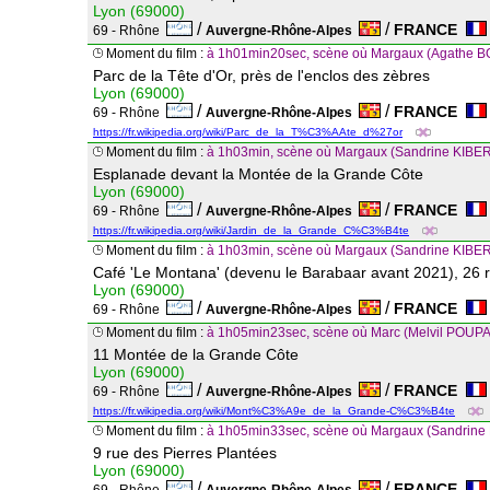
Lyon (69000)
/
/
FRANCE
69 - Rhône
Auvergne-Rhône-Alpes
Moment du film :
à 1h01min20sec, scène où Margaux (Agathe B
Parc de la Tête d'Or, près de l'enclos des zèbres
Lyon (69000)
/
/
FRANCE
69 - Rhône
Auvergne-Rhône-Alpes
https://fr.wikipedia.org/wiki/Parc_de_la_T%C3%AAte_d%27or
Moment du film :
à 1h03min, scène où Margaux (Sandrine KIBER
Esplanade devant la Montée de la Grande Côte
Lyon (69000)
/
/
FRANCE
69 - Rhône
Auvergne-Rhône-Alpes
https://fr.wikipedia.org/wiki/Jardin_de_la_Grande_C%C3%B4te
Moment du film :
à 1h03min, scène où Margaux (Sandrine KIBERLAI
Café 'Le Montana' (devenu le Barabaar avant 2021), 26 
Lyon (69000)
/
/
FRANCE
69 - Rhône
Auvergne-Rhône-Alpes
Moment du film :
à 1h05min23sec, scène où Marc (Melvil POUPAU
11 Montée de la Grande Côte
Lyon (69000)
/
/
FRANCE
69 - Rhône
Auvergne-Rhône-Alpes
https://fr.wikipedia.org/wiki/Mont%C3%A9e_de_la_Grande-C%C3%B4te
Moment du film :
à 1h05min33sec, scène où Margaux (Sandrine
9 rue des Pierres Plantées
Lyon (69000)
/
/
FRANCE