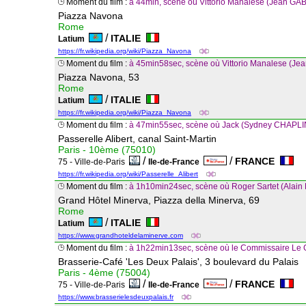
Moment du film :
à 44min, scène où Vittorio Manalese (Jean GAB
Piazza Navona
Rome
/
ITALIE
Latium
https://fr.wikipedia.org/wiki/Piazza_Navona
Moment du film :
à 45min58sec, scène où Vittorio Manalese (Jea
Piazza Navona, 53
Rome
/
ITALIE
Latium
https://fr.wikipedia.org/wiki/Piazza_Navona
Moment du film :
à 47min55sec, scène où Jack (Sydney CHAPLIN)
Passerelle Alibert, canal Saint-Martin
Paris - 10ème (75010)
/
/
FRANCE
75 - Ville-de-Paris
Ile-de-France
https://fr.wikipedia.org/wiki/Passerelle_Alibert
Moment du film :
à 1h10min24sec, scène où Roger Sartet (Alain 
Grand Hôtel Minerva, Piazza della Minerva, 69
Rome
/
ITALIE
Latium
https://www.grandhoteldelaminerve.com
Moment du film :
à 1h22min13sec, scène où le Commissaire Le G
Brasserie-Café 'Les Deux Palais', 3 boulevard du Palais
Paris - 4ème (75004)
/
/
FRANCE
75 - Ville-de-Paris
Ile-de-France
https://www.brasserielesdeuxpalais.fr