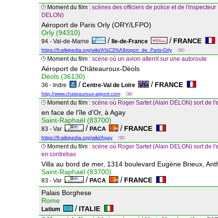
Moment du film :
scènes des officiers de police et de l'inspecte
DELON)
Aéroport de Paris Orly (ORY/LFPO)
Orly (94310)
/
/
FRANCE
94 - Val-de-Marne
Ile-de-France
https://fr.wikipedia.org/wiki/A%C3%A9roport_de_Paris-Orly
Moment du film :
scène où un avion atterrit sur une autoroute
Aéroport de Châteauroux-Déols
Déols (36130)
/
/
FRANCE
36 - Indre
Centre-Val de Loire
http://www.chateauroux-airport.com
Moment du film :
scène où Roger Sartet (Alain DELON) sort de l
en face de l'île d'Or, à Agay
Saint-Raphaël (83700)
/
/
FRANCE
83 - Var
PACA
https://fr.wikipedia.org/wiki/Agay
Moment du film :
scène où Roger Sartet (Alain DELON) sort de l'e
en contrebas
Villa au bord de mer, 1314 boulevard Eugène Brieux, Ant
Saint-Raphaël (83700)
/
/
FRANCE
83 - Var
PACA
Palais Borghese
Rome
/
ITALIE
Latium