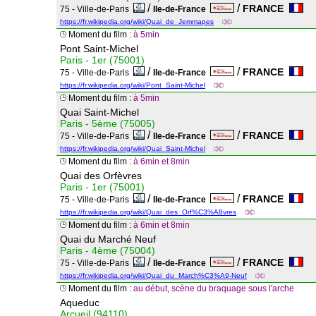
/
/
FRANCE
75 - Ville-de-Paris
Ile-de-France
https://fr.wikipedia.org/wiki/Quai_de_Jemmapes
Moment du film :
à 5min
Pont Saint-Michel
Paris - 1er (75001)
/
/
FRANCE
75 - Ville-de-Paris
Ile-de-France
https://fr.wikipedia.org/wiki/Pont_Saint-Michel
Moment du film :
à 5min
Quai Saint-Michel
Paris - 5ème (75005)
/
/
FRANCE
75 - Ville-de-Paris
Ile-de-France
https://fr.wikipedia.org/wiki/Quai_Saint-Michel
Moment du film :
à 6min et 8min
Quai des Orfèvres
Paris - 1er (75001)
/
/
FRANCE
75 - Ville-de-Paris
Ile-de-France
https://fr.wikipedia.org/wiki/Quai_des_Orf%C3%A8vres
Moment du film :
à 6min et 8min
Quai du Marché Neuf
Paris - 4ème (75004)
/
/
FRANCE
75 - Ville-de-Paris
Ile-de-France
https://fr.wikipedia.org/wiki/Quai_du_March%C3%A9-Neuf
Moment du film :
au début, scène du braquage sous l'arche
Aqueduc
Arcueil (94110)