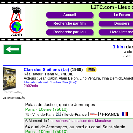
L2TC.com
-
Lieux 
Accueil
Le Forum
Recherche par film
Dossiers
Recherche par lieu
Livres/Interne
1 film
da
a été
avec 
Clan des Siciliens (Le)
(1969)
Réalisateur :
Henri VERNEUIL
Acteurs : Jean Gabin, Alain Delon, Lino Ventura, Irina Demick, Am
Titre international : "Sicilian Clan (The)"
2h02min
DVD/Blu-Ray
31
lieux trouvés
Palais de Justice, quai de Jemmapes
Paris - 10ème (75010)
/
/
FRANCE
75 - Ville-de-Paris
Ile-de-France
Moment du film :
scènes à la maison des Manalese
64 quai de Jemmapes, au bord du canal Saint-Martin
Paris - 10ème (75010)