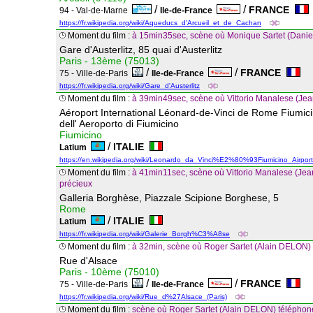
/
/
FRANCE
94 - Val-de-Marne
Ile-de-France
https://fr.wikipedia.org/wiki/Aqueducs_d'Arcueil_et_de_Cachan
Moment du film :
à 15min35sec, scène où Monique Sartet (Daniel
Gare d'Austerlitz, 85 quai d'Austerlitz
Paris - 13ème (75013)
/
/
FRANCE
75 - Ville-de-Paris
Ile-de-France
https://fr.wikipedia.org/wiki/Gare_d'Austerlitz
Moment du film :
à 39min49sec, scène où Vittorio Manalese (Je
Aéroport International Léonard-de-Vinci de Rome Fiumic
dell' Aeroporto di Fiumicino
Fiumicino
/
ITALIE
Latium
https://en.wikipedia.org/wiki/Leonardo_da_Vinci%E2%80%93Fiumicino_Airport
Moment du film :
à 41min11sec, scène où Vittorio Manalese (Jean
précieux
Galleria Borghèse, Piazzale Scipione Borghese, 5
Rome
/
ITALIE
Latium
https://fr.wikipedia.org/wiki/Galerie_Borgh%C3%A8se
Moment du film :
à 32min, scène où Roger Sartet (Alain DELON) s
Rue d'Alsace
Paris - 10ème (75010)
/
/
FRANCE
75 - Ville-de-Paris
Ile-de-France
https://fr.wikipedia.org/wiki/Rue_d%27Alsace_(Paris)
Moment du film :
scène où Roger Sartet (Alain DELON) téléphon