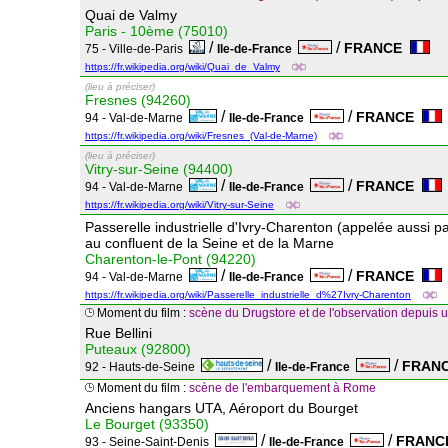
Quai de Valmy
Paris - 10ème (75010)
/
/
FRANCE
75 - Ville-de-Paris
Ile-de-France
https://fr.wikipedia.org/wiki/Quai_de_Valmy
(lieu à préciser)
Fresnes (94260)
/
/
FRANCE
94 - Val-de-Marne
Ile-de-France
https://fr.wikipedia.org/wiki/Fresnes_(Val-de-Marne)
(lieu à préciser)
Vitry-sur-Seine (94400)
/
/
FRANCE
94 - Val-de-Marne
Ile-de-France
https://fr.wikipedia.org/wiki/Vitry-sur-Seine
Passerelle industrielle d'Ivry-Charenton (appelée aussi p
au confluent de la Seine et de la Marne
Charenton-le-Pont (94220)
/
/
FRANCE
94 - Val-de-Marne
Ile-de-France
https://fr.wikipedia.org/wiki/Passerelle_industrielle_d%27Ivry-Charenton
Moment du film :
scène du Drugstore et de l'observation depuis
Rue Bellini
Puteaux (92800)
/
/
FRAN
92 - Hauts-de-Seine
Ile-de-France
Moment du film :
scène de l'embarquement à Rome
Anciens hangars UTA, Aéroport du Bourget
Le Bourget (93350)
/
/
FRAN
93 - Seine-Saint-Denis
Ile-de-France