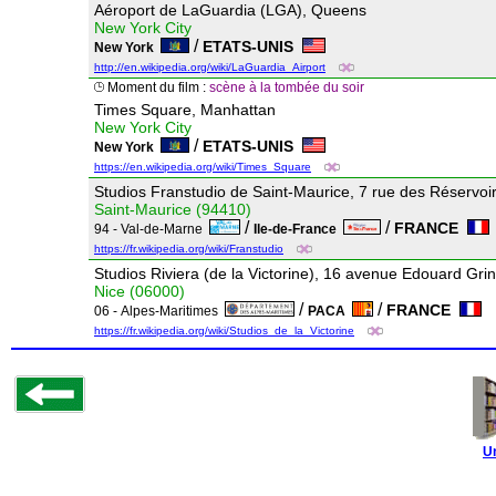
Aéroport de LaGuardia (LGA), Queens
New York City
/
ETATS-UNIS
New York
http://en.wikipedia.org/wiki/LaGuardia_Airport
Moment du film :
scène à la tombée du soir
Times Square, Manhattan
New York City
/
ETATS-UNIS
New York
https://en.wikipedia.org/wiki/Times_Square
Studios Franstudio de Saint-Maurice, 7 rue des Réservoi
Saint-Maurice (94410)
/
/
FRANCE
94 - Val-de-Marne
Ile-de-France
https://fr.wikipedia.org/wiki/Franstudio
Studios Riviera (de la Victorine), 16 avenue Edouard Gri
Nice (06000)
/
/
FRANCE
06 - Alpes-Maritimes
PACA
https://fr.wikipedia.org/wiki/Studios_de_la_Victorine
U